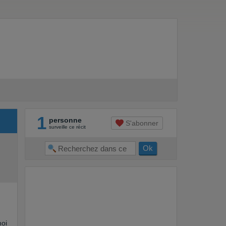
1
personne
S'abonner
surveille ce récit
moi