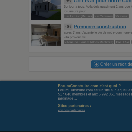
55
Go LeGo pour notre Cub
Bonjour a tous, Voila deja quasiment 2 ans que j
forumeurs pour ...
Bar Le Duc (Meuse)
Par Yeremies
95 mess.
06
Premiere construction
apres 7 ans d'attente le plu de notre commune e
villa provencale ...
Villeneuve Loubet (Alpes Maritimes)
Par DIAW
Créer un récit de
ForumConstruire.com c'est quoi ?
ForumConstruire.com est un site sur lequel l
517 640 membres et aux 5 992 051 messages post
jardinage ...
Sites partenaires :
voir nos partenaires