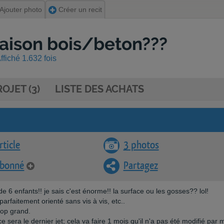
Ajouter photo
Créer un recit
maison bois/beton???
fiché 1.632 fois
OJET (3)
LISTE DES ACHATS
rticle
3 photos
abonné
Partagez
6 enfants!! je sais c'est énorme!! la surface ou les gosses?? lol!
 parfaitement orienté sans vis à vis, etc..
trop grand.
e sera le dernier jet; cela va faire 1 mois qu'il n'a pas été modifié par 