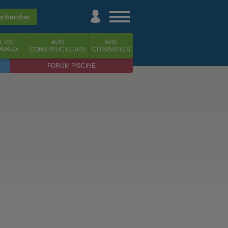
EVIS
AVIS
AVIS
AVAUX
CONSTRUCTEURS
CUISINISTES
FORUM PISCINE