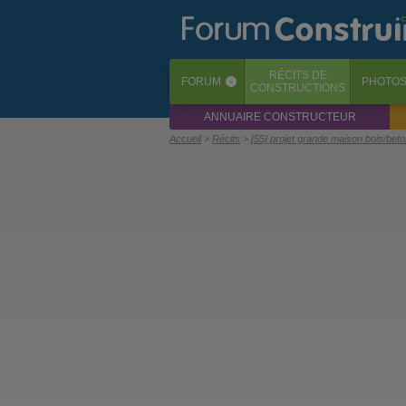
RÉCITS
DE
FORUM
PHOTO
‹
CONSTRUCTIONS
ANNUAIRE CONSTRUCTEUR
Accueil
Récits
[55] projet grande maison bois/bet