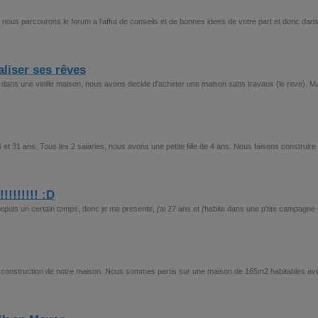
 nous parcourons le forum a l'affut de conseils et de bonnes idees de votre part et donc dans
aliser ses rêves
dans une vieille maison, nous avons decide d'acheter une maison sans travaux (le reve). M
t 31 ans. Tous les 2 salaries, nous avons une petite fille de 4 ans. Nous faisons construire
!!!!!!! :D
depuis un certain temps, donc je me presente, j'ai 27 ans et j'habite dans une p'tite campagne
la construction de notre maison. Nous sommes partis sur une maison de 165m2 habitables av