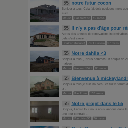
55
notre futur cocon
Bonjour a tous, Cela fait deja quelques mois que
suite ...
Meuse
Par zoizette
50 mess.
55
Il n'y a pas d'âge pour ré
Apres des annees de renovations interminables 
cela s'est avere ...
Doulcon (Meuse)
Par Larasam
57 mess.
55
Notre dahlia <3
Bonjour a tous :) Nous sommes un couple de 26 e
maison ...
Meuse
Par jenn5592
95 mess.
55
Bienvenue à mickeyland!!!
Bonjour a tous je suis nouveau et suit le forum 
la ...
Meuse
Par Puma
138 mess.
55
Notre projet dans le 55
Bonjour, A notre tour nous nous lancons dans 
une tour centrale ...
Meuse
Par pixies55
76 mess.