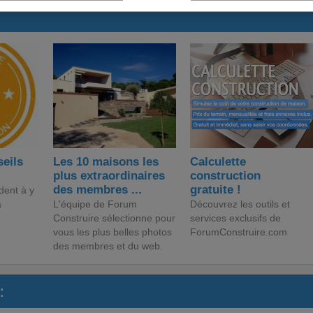
seils
Les 10 maisons les
Calculette
plus extraordinaires
construction
des membres ...
gratuite !
dent à y
a
L'équipe de Forum
Découvrez les outils et
Construire sélectionne pour
services exclusifs de
vous les plus belles photos
ForumConstruire.com
des membres et du web.
: