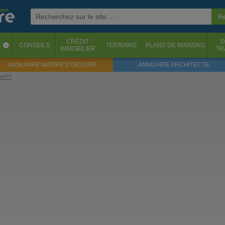
CRÉDIT
D
S
CONSEILS
TERRAINS
PLANS DE MAISONS
‹
IMMOBILIER
TR
ANNUAIRE MAITRE D'OEUVRE
ANNUAIRE ARCHITECTE
on???