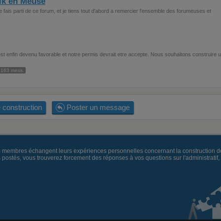
ik en Meuse
e fais parti de ce forum, et je tiens tout d'abord a remercier l'ensemble des forumeuses et
st enfin devenu favorable et notre permis devrait etre accepte. Nous souhaitons construire 
163 mess.
 construction
Poster un message
es membres échangent leurs expériences personnelles concernant la construction d
és, vous trouverez forcement des réponses à vos questions sur l'administratif, la 