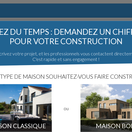
 construction
Poster un message
Z DU TEMPS : DEMANDEZ UN CHI
POUR VOTRE CONSTRUCTION
rivez votre projet, et les professionnels vous contactent directe
C'est rapide et sans engagement !
TYPE DE MAISON SOUHAITEZ-VOUS FAIRE CONSTR
ou
SON CLASSIQUE
MAISON BO