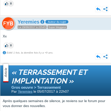
0
Yeremies
Auteur du sujet
Le 29/06/2017 à 22h45
Super bloggeur
Xx
0
Edité 1 fois, la dernière fois il y a +9 ans.
Article
« TERRASSEMENT ET
IMPLANTATION »
Gros oeuvre > Terrassement
Par
Yeremies
le 05/07/2017 à 22h07
Après quelques semaines de silence, je reviens sur le forum pour
vous donner des nouvelles.