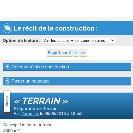
Le récit de la construction :
Option de lecture :
Page 1 sur 3
>
>>
Créer un récit de construction
Poster un message
Article
« TERRAIN »
Préparation > Terrain
Par
Yeremies
le 08/08/2016 à 19h53
Descriptif de notre terrain :
4300 m2