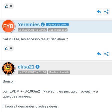
0
Yeremies
Auteur du sujet
Le 22/05/2017 à 23h33
Super bloggeur
Salut Elisa, les accessoires et l'isolation ?
0
elisa21
Le 23/05/2017 à 01h54
Membre ultra utile
Bonsoir
oui, EPDM +- 8-10€/m2 => ce sont les prix qu'on voyait il y a
quelques années.
il faudrait demander d'autres devis.