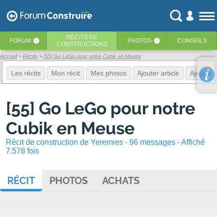
RÉCITS
DE
FORUM
PHOTOS
CONSEILS
‹
‹
CONSTRUCTIONS
Accueil
Récits
[55] Go LeGo pour notre Cubik en Meuse
Les récits
Mon récit
Mes photos
Ajouter article
Ajouter 
[55] Go LeGo pour notre
Cubik en Meuse
Récit de construction de Yeremies - 96 messages - Affiché
7.578 fois
RÉCIT
PHOTOS
ACHATS