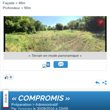
Façade = 48m
Profondeur = 90m
«
Terrain en mode panoramique
»
0
Article
« COMPROMIS »
Préparation > Administratif
Par
Yeremies
le 30/08/2016 à 22h56