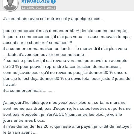
steve0209
Le 22/01/2014 à 16h08
J'ai eu affaire avec cet entrprise il y a quelque mois ...
pour commercer il m'as demander 50 % directe comme acompte,
le jour du commercement, il n'ai pas venu ... cause mauvais temps,
absent sur le chantier 2 semaines !!!
il a commercer ma maison un lundi ... le mercredi il n'ai plus venu
... faute d'avoir son ouviier en bonne sante ...
4 semaine plus tard, il est revenu vers moi pour avoir un acompte
de 30 % pour pouvoir reprendre la contruiction de ma maison,
comme j'avais peur qu'il ne revienns pas, j'ai donner 30 % encore,
donc je lui est deja donner 80 % du devis total pour juste 2 jours de
travail.
il a commercer mais ..........
j'ai aujourd'hui plus que mes yeux pour pleurer, certains murs ne
sont meme pas droit, pas d'equerre, les cotes fenetres et portes ne
sont pas repeceter, je n'ai AUCUN joint entre les bloc, je vois le
jours entre mes blocs.
il m'as demander les 20 % qui reste a lui payer, je lui dit de nettoyer
le tarrain avant ...