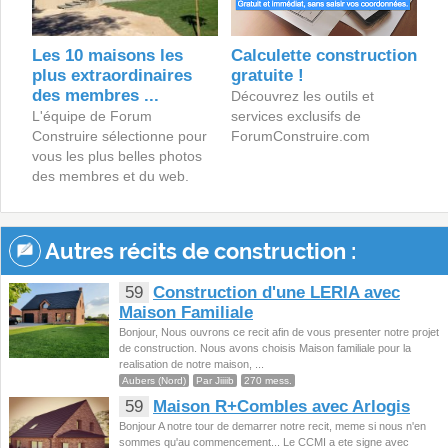
Les 10 maisons les
Calculette construction
plus extraordinaires
gratuite !
des membres ...
Découvrez les outils et
L'équipe de Forum
services exclusifs de
Construire sélectionne pour
ForumConstruire.com
vous les plus belles photos
des membres et du web.
Autres récits de construction :
59
Construction d'une LERIA avec
Maison Familiale
Bonjour, Nous ouvrons ce recit afin de vous presenter notre projet
de construction. Nous avons choisis Maison familiale pour la
realisation de notre maison, ...
Aubers (Nord)
Par Jiiiib
270 mess.
59
Maison R+Combles avec Arlogis
Bonjour A notre tour de demarrer notre recit, meme si nous n'en
sommes qu'au commencement... Le CCMI a ete signe avec