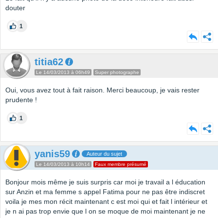
douter
1
titia62
Le 14/03/2013 à 06h49
Super photographe
Oui, vous avez tout à fait raison. Merci beaucoup, je vais rester
prudente !
1
yanis59
Auteur du sujet
Le 14/03/2013 à 10h14
Faux membre présumé
Bonjour mois même je suis surpris car moi je travail a l éducation
sur Anzin et ma femme s appel Fatima pour ne pas être indiscret
voila je mes mon récit maintenant c est moi qui et fait l intérieur et
je n ai pas trop envie que l on se moque de moi maintenant je ne