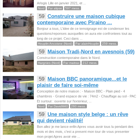
Arlogis Lille en janvier 2021, et ...
Nord
Par alipse
597 mess.
59
Construire une maison cubique
contemporaine avec Piraino ...
Bonjour a tous, L'idee de ce temoignage est de condenser les
questions/reponses auxquelles on aura ete confrontees tout au
long de ce projet. Ceci dans ...
Houplin Ancoisne (Nord)
Par alainHouplin
259 mess.
59
Maison Tradi-Nord en avesnois (59)
Construction contemporaine dans le Nord.
Hargnies (Nord)
Par maitrax
212 mess.
59
Maison BBC panoramique...et le
plaisir de faire soi-même
Conception de notre maison : - Maison BBC - Plain pied - 4
chambres - Grand espace de vie : 74m2 - Chauffage au sol - PAC
Et surtout : ouverte sur l'exterieur, ...
Nord
Par DavidM40
260 mess.
59
Une maison style belge : un rêve
qui devient réalité!
Bon allez je me lance enfin Apres vous avoir tous lu pendant des
mois et des mois, c'est a present mon tour de vous presenter
mon projet Apres avoir ete ...