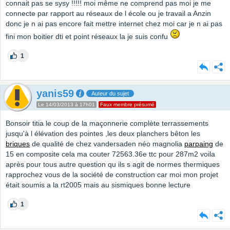
connait pas se sysy !!!!! moi même ne comprend pas moi je me
connecte par rapport au réseaux de l école ou je travail a Anzin
donc je n ai pas encore fait mettre internet chez moi car je n ai pas
fini mon boitier dti et point réseaux la je suis confu
1
yanis59
Auteur du sujet
Le 14/03/2013 à 17h01
Faux membre présumé
Bonsoir titia le coup de la maçonnerie complète terrassements
jusqu'à l élévation des pointes ,les deux planchers bêton les
briques
de qualité de chez vandersaden néo magnolia
parpaing
de
15 en composite cela ma couter 72563.36e ttc pour 287m2 voila
après pour tous autre question qu ils s agit de normes thermiques
rapprochez vous de la société de construction car moi mon projet
était soumis a la rt2005 mais au sismiques bonne lecture
1