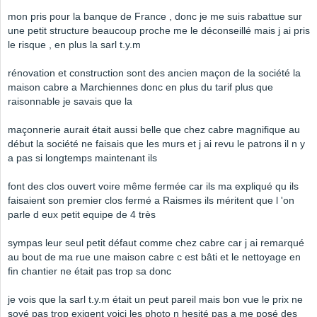
mon pris pour la banque de France , donc je me suis rabattue sur
une petit structure beaucoup proche me le déconseillé mais j ai pris
le risque , en plus la sarl t.y.m
rénovation et construction sont des ancien maçon de la société la
maison cabre a Marchiennes donc en plus du tarif plus que
raisonnable je savais que la
maçonnerie aurait était aussi belle que chez cabre magnifique au
début la société ne faisais que les murs et j ai revu le patrons il n y
a pas si longtemps maintenant ils
font des clos ouvert voire même fermée car ils ma expliqué qu ils
faisaient son premier clos fermé a Raismes ils méritent que l 'on
parle d eux petit equipe de 4 très
sympas leur seul petit défaut comme chez cabre car j ai remarqué
au bout de ma rue une maison cabre c est bâti et le nettoyage en
fin chantier ne était pas trop sa donc
je vois que la sarl t.y.m était un peut pareil mais bon vue le prix ne
soyé pas trop exigent voici les photo n hesité pas a me posé des