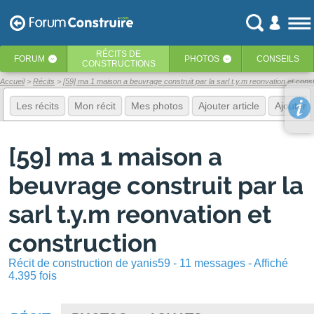
RÉCITS
DE
FORUM
PHOTOS
CONSEILS
‹
‹
CONSTRUCTIONS
Accueil
Récits
[59] ma 1 maison a beuvrage construit par la sarl t.y.m reonvation et cons
Les récits
Mon récit
Mes photos
Ajouter article
Ajouter 
[59] ma 1 maison a
beuvrage construit par la
sarl t.y.m reonvation et
construction
Récit de construction de yanis59 - 11 messages - Affiché
4.395 fois