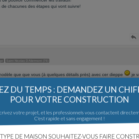
s de pouvoir commencer les travaux!
 de chacunes des étapes qui vont suivre!
ge
Saint Nicolas D Aliermont (76)
odèle que que vous (à quelques détails près) avec cer dieppe
je v
s déposez notre permis de construire le 5 septembre mais il nous manqu
Z DU TEMPS : DEMANDEZ UN CHI
de retard
POUR VOTRE CONSTRUCTION
rivez votre projet, et les professionnels vous contactent directe
C'est rapide et sans engagement !
essage
Cher
TYPE DE MAISON SOUHAITEZ-VOUS FAIRE CONSTR