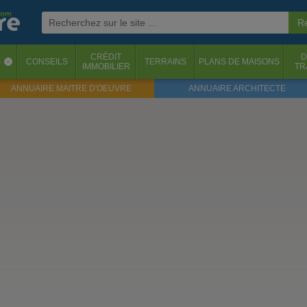
CRÉDIT
D
S
CONSEILS
TERRAINS
PLANS DE MAISONS
‹
IMMOBILIER
TR
ANNUAIRE MAITRE D'OEUVRE
ANNUAIRE ARCHITECTE