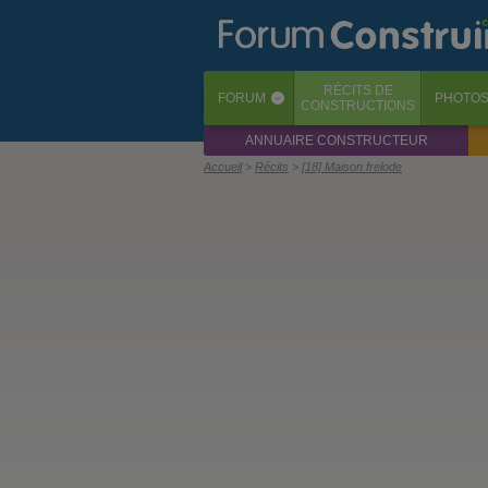
RÉCITS
DE
FORUM
PHOTO
‹
CONSTRUCTIONS
ANNUAIRE CONSTRUCTEUR
Accueil
Récits
[18] Maison frelode