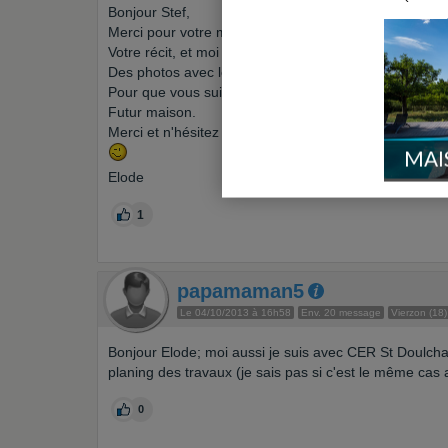
Bonjour Stef,
Merci pour votre message, je suivrais également
Votre récit, et moi de mon côté je posterais
Des photos avec les commentaires.
Pour que vous suiviez l'évolution de notre
Futur maison.
Merci et n'hésitez pas !
MAI
Elode
1
papamaman5
Le 04/10/2013 à 16h58
Env. 20 message
Vierzon (18)
Bonjour Elode; moi aussi je suis avec CER St Doulchar
planing des travaux (je sais pas si c'est le même cas a
0