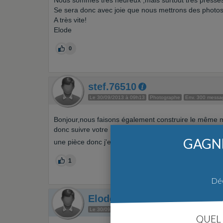
Nous sommes très heureux ,mais surtout très pressé
Se sera donc avec joie que nous mettrons des photos
A très vite!
Elode
0
stef.76510
Le 30/09/2013 à 09h13
Photographe
Env. 300 messa
Bonjour,nous faisons également construire le même m
donc suivre votre récit avec intérêts.nous nous avon
GAGNE
une pièce donc j'espère que ça ne prendra pas trop 
1
Déc
Elode
Auteur du sujet
Le 30/09/2013 à 13h10
Photographe pro
Env. 200 m
QUEL 