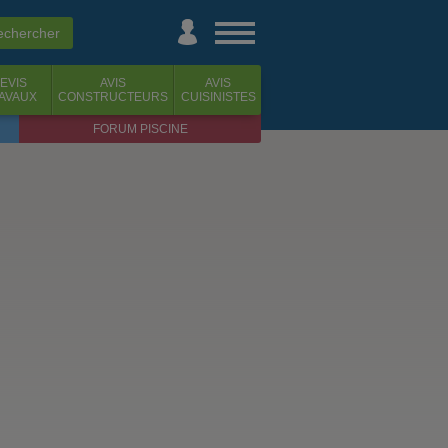
EVIS
AVIS
AVIS
AVAUX
CONSTRUCTEURS
CUISINISTES
FORUM PISCINE