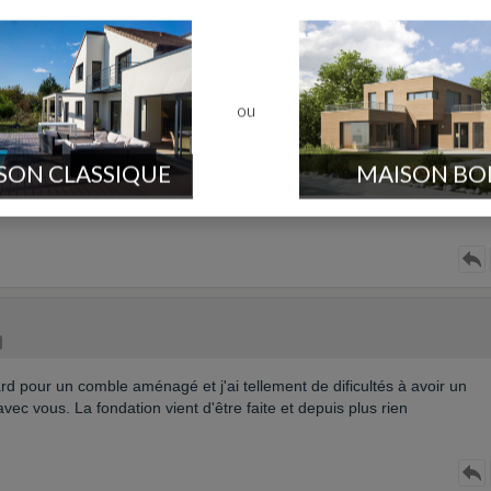
ou
SON CLASSIQUE
MAISON BO
d pour un comble aménagé et j'ai tellement de dificultés à avoir un
vec vous. La fondation vient d'être faite et depuis plus rien