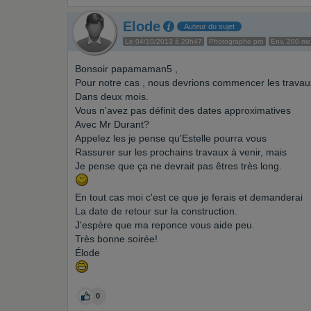
Elode
Auteur du sujet
Le 04/10/2013 à 20h47
Photographe pro
Env. 200 m
Bonsoir papamaman5 ,
Pour notre cas , nous devrions commencer les travau
Dans deux mois.
Vous n'avez pas définit des dates approximatives
Avec Mr Durant?
Appelez les je pense qu'Estelle pourra vous
Rassurer sur les prochains travaux à venir, mais
Je pense que ça ne devrait pas êtres très long.
En tout cas moi c'est ce que je ferais et demanderai
La date de retour sur la construction.
J'espère que ma reponce vous aide peu.
Très bonne soirée!
Élode
0