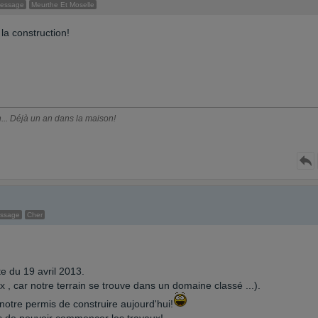
message
Meurthe Et Moselle
a construction!
... Déjà un an dans la maison!
essage
Cher
e du 19 avril 2013.
x , car notre terrain se trouve dans un domaine classé ...).
notre permis de construire aujourd'hui!