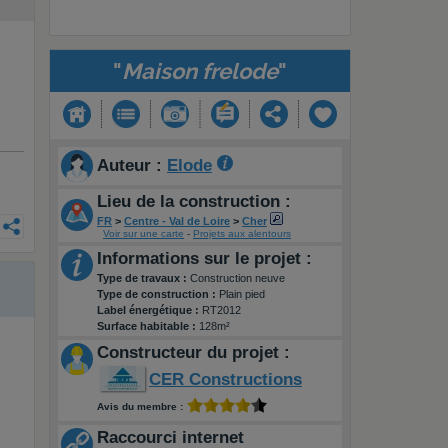
"
Maison frelode
"
Auteur :
Elode
Lieu de la construction :
FR
>
Centre - Val de Loire
>
Cher
Voir sur une carte
-
Projets aux alentours
Informations sur le projet :
Type de travaux :
Construction neuve
Type de construction :
Plain pied
Label énergétique :
RT2012
Surface habitable :
128m²
Constructeur du projet :
CER Constructions
Avis du membre :
Raccourci internet