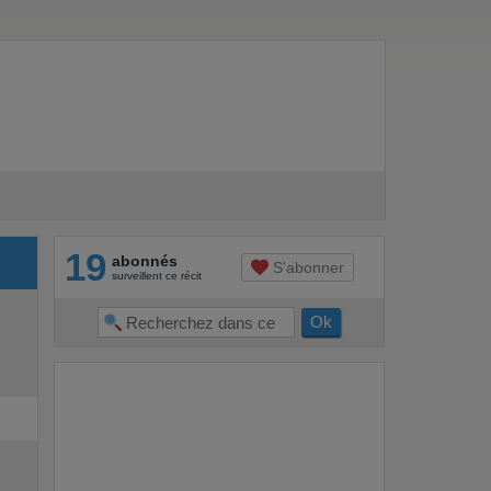
19
abonnés
S'abonner
surveillent ce récit