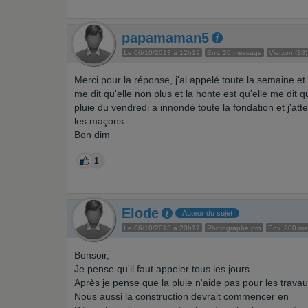
papamaman5
Le 06/10/2013 à 12h19
Env. 20 message
Vierzon (18)
Merci pour la réponse, j'ai appelé toute la semaine e
me dit qu'elle non plus et la honte est qu'elle me dit q
pluie du vendredi a innondé toute la fondation et j'at
les maçons
Bon dim
1
Elode
Auteur du sujet
Le 06/10/2013 à 20h17
Photographe pro
Env. 200 m
Bonsoir,
Je pense qu'il faut appeler tous les jours.
Après je pense que la pluie n'aide pas pour les travau
Nous aussi la construction devrait commencer en