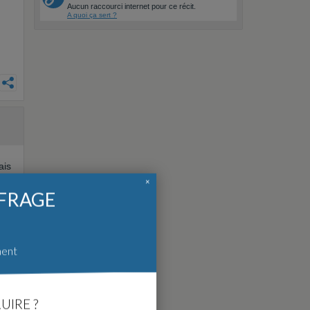
Aucun raccourci internet pour ce récit.
A quoi ça sert ?
ais
ait
×
FFRAGE
ment
UIRE ?