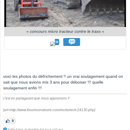
«
concours micro tracteur contre le traxx
»
voici les photos du défrichement !! un vrai soulagement quand on
sait que nous avions mis 3 ans pour déboiser !!! quelle
soulagement enfin !!!
c'est en partageant que nous apprenons !!
[url=http://www.forumconstruire.com/recits/recit-24130.php]
0
Edité 6 fois, la dernière fois il y a +10 ans.