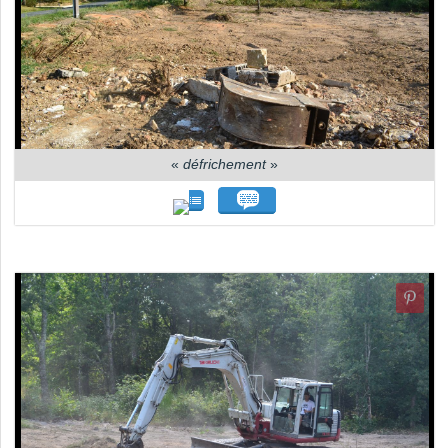
«
défrichement
»