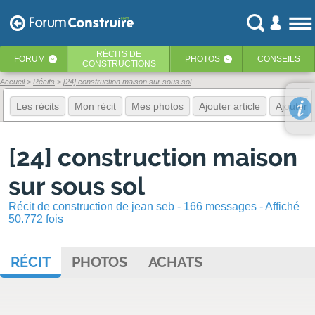
RÉCITS
DE
FORUM
PHOTOS
CONSEILS
‹
‹
CONSTRUCTIONS
Accueil
Récits
[24] construction maison sur sous sol
Les récits
Mon récit
Mes photos
Ajouter article
Ajouter 
[24] construction maison
sur sous sol
Récit de construction de jean seb - 166 messages - Affiché
50.772 fois
RÉCIT
PHOTOS
ACHATS