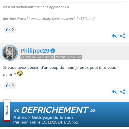
c'est en partageant que nous apprenons !!
[url=http://www.forumconstruire.com/recits/recit-24130.php]
0
Philippe29
Le 15/11/2014 à 15h08
Membre super utile
Si vous avez besoin d'un coup de main je peux peut être vous
aider ?
0
Article
« DEFRICHEMENT »
Autres > Nettoyage du terrain
Par
jean seb
le 15/11/2014 à 15h52