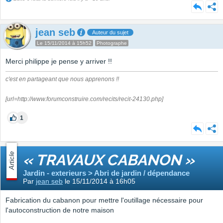
jean seb
Auteur du sujet
Le 15/11/2014 à 15h52
Photographe
Merci philippe je pense y arriver !!
c'est en partageant que nous apprenons !!
[url=http://www.forumconstruire.com/recits/recit-24130.php]
1
Article
« TRAVAUX CABANON »
Jardin - exterieurs > Abri de jardin / dépendance
Par
jean seb
le 15/11/2014 à 16h05
Fabrication du cabanon pour mettre l'outillage nécessaire pour
l'autoconstruction de notre maison