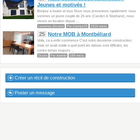
Jeunes et motivés !
Bonjour a toutes et tous Nous nous presentons rapidement: nous
sommes un jeune couple de 26 ans (Carolyn & Stephane), nous
vivons en location depuis ...
Lavernay (Doubs)
Par Carolyn25
1019 mess.
25
Notre MOB à Montbéliard
Voila, ca a enfin commence C'est notre deuxieme construction,
mais on avait oublie a quel point les debuts sont difficiles, les
contre temps toujours ...
Doubs
Par kiwibibi
169 mess.
Créer un récit de construction
Poster un message