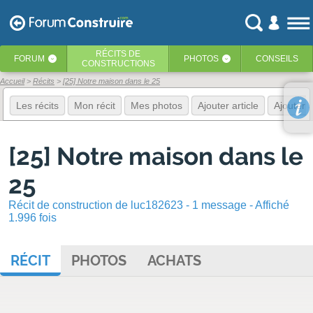
RÉCITS
DE
FORUM
PHOTOS
CONSEILS
‹
‹
CONSTRUCTIONS
Accueil
Récits
[25] Notre maison dans le 25
Les récits
Mon récit
Mes photos
Ajouter article
Ajouter 
[25] Notre maison dans le
25
Récit de construction de luc182623 - 1 message - Affiché
1.996 fois
RÉCIT
PHOTOS
ACHATS