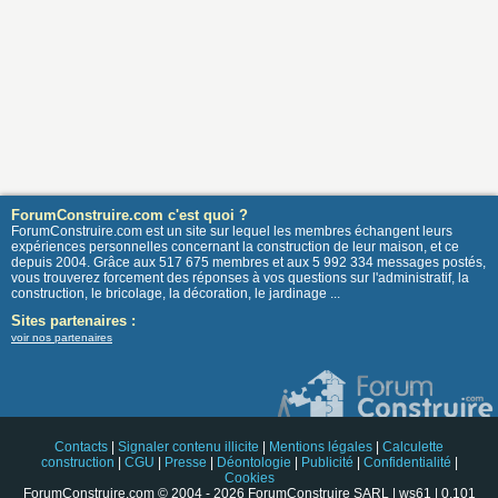
ForumConstruire.com c'est quoi ?
ForumConstruire.com est un site sur lequel les membres échangent leurs
expériences personnelles concernant la construction de leur maison, et ce
depuis 2004. Grâce aux 517 675 membres et aux 5 992 334 messages postés,
vous trouverez forcement des réponses à vos questions sur l'administratif, la
construction, le bricolage, la décoration, le jardinage ...
Sites partenaires :
voir nos partenaires
Contacts
|
Signaler contenu illicite
|
Mentions légales
|
Calculette
construction
|
CGU
|
Presse
|
Déontologie
|
Publicité
|
Confidentialité
|
Cookies
ForumConstruire.com © 2004 - 2026 ForumConstruire SARL | ws61 | 0.101