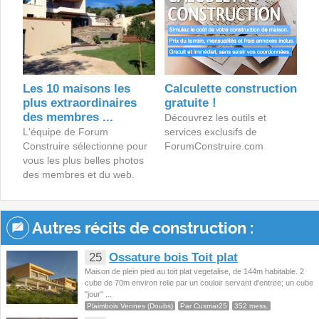
Les 10 maisons les
Calculette construction
plus extraordinaires
gratuite !
des membres ...
Découvrez les outils et
L'équipe de Forum
services exclusifs de
Construire sélectionne pour
ForumConstruire.com
vous les plus belles photos
des membres et du web.
Autres récits de construction :
25
Ossature bois Toit plat
Maison de plein pied au toit plat vegetalise, de 144m habitable. 2
cube de 70m environ relie par un couloir servant d'entree; un cube
"jour" ...
Plaimbois Vennes (Doubs)
Par Cusmar25
352 mess.