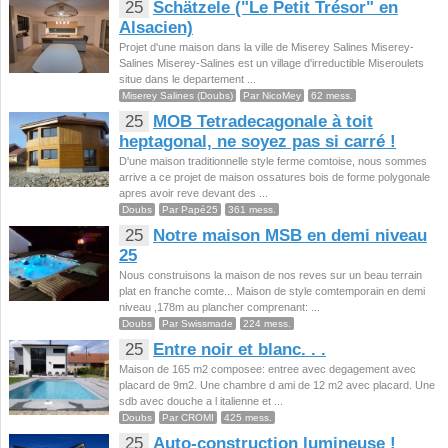
25
Schätzele ("Le Petit Trésor" en
Alsacien)
Projet d'une maison dans la ville de Miserey Salines Miserey-
Salines Miserey-Salines est un village d'irreductible Miseroulets
situe dans le departement ...
Miserey Salines (Doubs)
Par NicoMey
62 mess.
25
MOB Tetradecagonale à toit
heptagonal, ne soyez pas si carré !
D'une maison traditionnelle style ferme comtoise, nous sommes
arrive a ce projet de maison ossatures bois de forme polygonale
apres avoir reve devant des ...
Doubs
Par Papé25
361 mess.
25
Notre maison MSB en demi niveau
25
Nous construisons la maison de nos reves sur un beau terrain
plat en franche comte... Maison de style comtemporain en demi
niveau ,178m au plancher comprenant: ...
Doubs
Par Swissmade
224 mess.
25
Entre noir et blanc. . .
Maison de 165 m2 composee: entree avec degagement avec
placard de 9m2. Une chambre d ami de 12 m2 avec placard. Une
sdb avec douche a l italienne et ...
Doubs
Par CROMI
425 mess.
25
Auto-construction lumineuse !