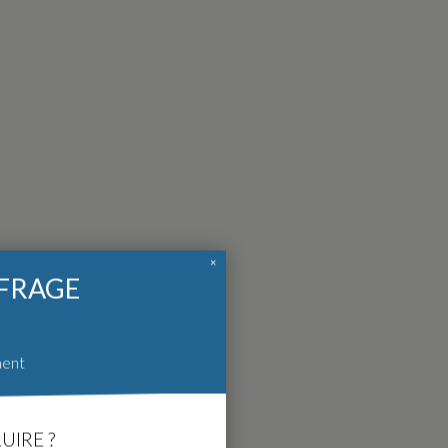
×
FFRAGE
ment
UIRE ?