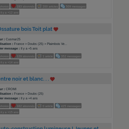
photos
183
abonnés
200
articles
509
messages
il y a
+12 ans
Ossature bois Toit plat
ur :
Cusmar25
isation :
France > Doubs (25) > Plaimbois Ve...
ier message :
Il y a +5 ans
photos
129
abonnés
1
article
352
messages
il y a
+14 ans
ntre noir et blanc. . .
ur :
CROMI
isation :
France > Doubs (25)
ier message :
Il y a +4 ans
photos
162
abonnés
0
article
425
messages
il y a
+15 ans
Auto-construction lumineuse ! Jeunes et