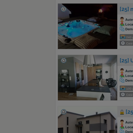
[25]
Aute
Local
Dern
240
Créé 
[25] 
Aute
Local
Dern
100
Créé 
[2
Aute
Local
Dern