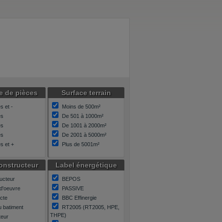
 de pièces
Surface terrain
s et -
Moins de 500m²
es
De 501 à 1000m²
es
De 1001 à 2000m²
es
De 2001 à 5000m²
s et +
Plus de 5001m²
onstructeur
Label énergétique
ucteur
BEPOS
 d'oeuvre
PASSIVE
ecte
BBC Effinergie
u batiment
RT2005 (RT2005, HPE,
THPE)
eur