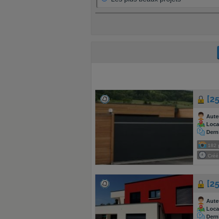
[2
Aute
Local
Dern
182
Créé 
[25
Aute
Local
Dern