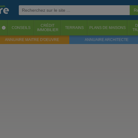
CRÉDIT
D
S
CONSEILS
TERRAINS
PLANS DE MAISONS
‹
IMMOBILIER
TR
ANNUAIRE MAITRE D'OEUVRE
ANNUAIRE ARCHITECTE