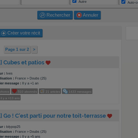
Autre
Auto-c
Autre
Rechercher
Annuler
Créer votre récit
Page 1 sur 2
>
5] Cubes et patios
ur :
Ives
isation :
France > Doubs (25)
ier message :
Il y a +1 an
photos
510
abonnés
21
articles
1433
messages
il y a
+13 ans
] Go ! C'est parti pour notre toit-terrasse
ur :
lolypop25
isation :
France > Doubs (25)
ier message :
Il y a +5 ans