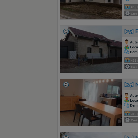
90
p
Créé 
[25] 
Aute
Local
Dern
471
Créé 
[25]
Aute
Local
Dern
319
Créé 
[25] 