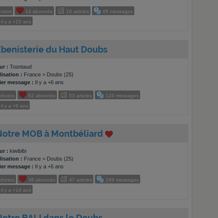
hotos
14
abonnés
10
articles
65
messages
il y a
+15 ans
Ebenisterie du Haut Doubs
ur :
Toontaud
isation :
France > Doubs (25)
ier message :
Il y a +6 ans
photos
52
abonnés
53
articles
124
messages
il y a
+9 ans
 Notre MOB à Montbéliard
ur :
kiwibibi
isation :
France > Doubs (25)
ier message :
Il y a +6 ans
photos
36
abonnés
47
articles
169
messages
il y a
+14 ans
Notre BALI dans le Doubs