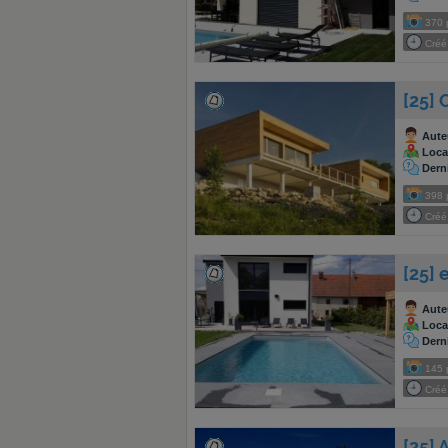
370
Créé 
[25] 
Aute
Local
Dern
398
Créé 
[25] e
Aute
Local
Dern
145
Créé 
[25] 