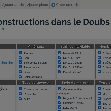
Ajouter article
Ajouter photo
Créer un recit
constructions dans le Doubs
rum
Matériaux
Surface habitable
Nombre
Parpaing
Moins de 75m²
3 pièce
Bois
De 76 à 100m²
4 pièc
recherche
Bloc coffrant isolant
De 101 à 150m²
5 pièc
Pierre ponce
De 151 à 250m²
6 pièc
Brique
Plus de 250m²
7 pièce
Béton cellulaire
Structure métallique
Type de travaux
Style de maison
Type c
Autre
écis :
Construction neuve
Contemporaine /
Constr
Inconnu
classique
Rénovation
Maitre
Régionale / Traditionnelle
Autre
Archit
Cubique / Toit plat
Entr. d
Loft / Usine
Promot