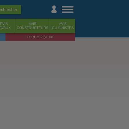
EVIS
AVIS
AVIS
AVAUX
CONSTRUCTEURS
CUISINISTES
FORUM PISCINE