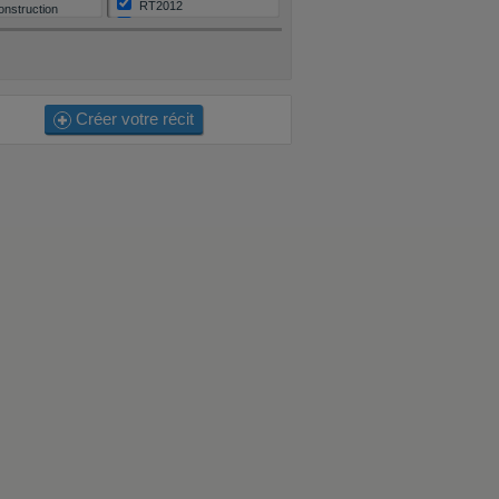
RT2012
onstruction
Aucune
Autre / Je ne sais pas
Créer votre récit