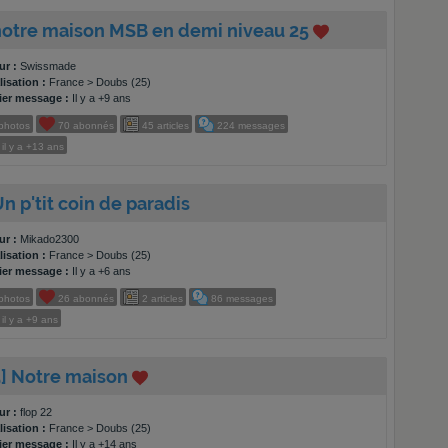
 notre maison MSB en demi niveau 25
ur :
Swissmade
isation :
France > Doubs (25)
ier message :
Il y a +9 ans
photos
70
abonnés
45
articles
224
messages
il y a
+13 ans
Un p'tit coin de paradis
ur :
Mikado2300
isation :
France > Doubs (25)
ier message :
Il y a +6 ans
photos
26
abonnés
2
articles
86
messages
il y a
+9 ans
5] Notre maison
ur :
flop 22
isation :
France > Doubs (25)
ier message :
Il y a +14 ans