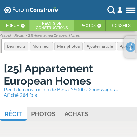
RÉCITS
DE
FORUM
PHOTOS
CONSEILS
‹
‹
CONSTRUCTIONS
Accueil
Récits
[25] Appartement European Homes
Les récits
Mon récit
Mes photos
Ajouter article
Ajouter 
[25] Appartement
European Homes
Récit de construction de Besac25000 - 2 messages -
Affiché 264 fois
RÉCIT
PHOTOS
ACHATS