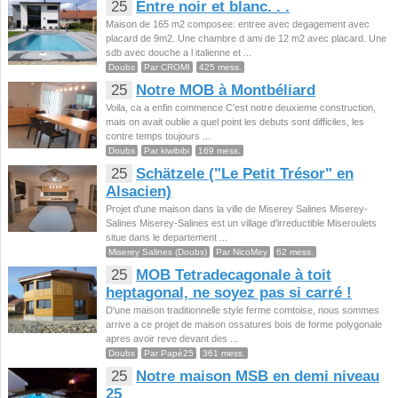
25
Entre noir et blanc. . .
Maison de 165 m2 composee: entree avec degagement avec
placard de 9m2. Une chambre d ami de 12 m2 avec placard. Une
sdb avec douche a l italienne et ...
Doubs
Par CROMI
425 mess.
25
Notre MOB à Montbéliard
Voila, ca a enfin commence C'est notre deuxieme construction,
mais on avait oublie a quel point les debuts sont difficiles, les
contre temps toujours ...
Doubs
Par kiwibibi
169 mess.
25
Schätzele ("Le Petit Trésor" en
Alsacien)
Projet d'une maison dans la ville de Miserey Salines Miserey-
Salines Miserey-Salines est un village d'irreductible Miseroulets
situe dans le departement ...
Miserey Salines (Doubs)
Par NicoMey
62 mess.
25
MOB Tetradecagonale à toit
heptagonal, ne soyez pas si carré !
D'une maison traditionnelle style ferme comtoise, nous sommes
arrive a ce projet de maison ossatures bois de forme polygonale
apres avoir reve devant des ...
Doubs
Par Papé25
361 mess.
25
Notre maison MSB en demi niveau
25