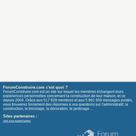
ForumConstruire.com c'est quoi ?
ForumConstruire.com est un site sur lequel les membres échangent leurs
expériences personnelles concernant la construction de leur maison, et ce
depuis 2004. Grâce aux 517 629 membres et aux 5 991 959 messages postés,
vous trouverez forcement des réponses à vos questions sur l'administratif, la
construction, le bricolage, la décoration, le jardinage ...
Sites partenaires :
voir nos partenaires