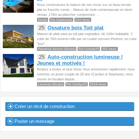
Nous construisons la maison de nos reves sur un beau terrain
plat en franche comte... Maison de style comtemporain en demi
niveau ,178m au plancher comprenant: ...
Doubs
Par Swissmade
224 mess.
25
Ossature bois Toit plat
Maison de plein pied au toit plat vegetalise, de 144m habitable. 2
cube de 70m environ relie par un couloir servant d'entree; un cube
"jour" ...
Plaimbois Vennes (Doubs)
Par Cusmar25
352 mess.
25
Auto-construction lumineuse !
Jeunes et motivés !
Bonjour a toutes et tous Nous nous presentons rapidement: nous
sommes un jeune couple de 26 ans (Carolyn & Stephane), nous
vivons en location depuis ...
Lavernay (Doubs)
Par Carolyn25
1019 mess.
Créer un récit de construction
Poster un message