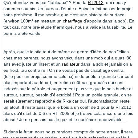
Qu'entendez-vous par "tableaux" ? Pour la
RT2012
, oui nous y
sommes soumis. Un bureau d'étude d'Epinal a fait passer le projet
sans problème. Il me semble que c'est une histoire de surface
(environ 100m² en mettant un
chauffage
d'appoint dans la sdb). En
tout cas, notre pré-étude thermique, nous a validé la faisabilité. Le
permis a été validé.
Après, quelle idiotie tout de même ce genre d'idée de nos "élites",
chez mes parents, nous avons vécu dans une mob qui a quasi 30
ans avec juste un insert et un
radiateur
dans la sdb et jamais on a
eu froid...au contraire ! On ne voulait pas de chauffage central
(folie pour un projet comme celui-ci) ni de poêle à granule car coût
plus important au départ, entretien coûteux, granulés qui sont
indexés sur le pétrole et augmentent plus vite que le bois buche et
surtout, surtout, besoin d’électricité ! Pour un poêle granule, on se
serait sûrement rapproché de Rika car oui, l'automatisation reste
un atout. Il reste aussi que le bois a un coeff de 1 pour la RT2012
alors qu'il était de 0.6 en RT 2005 et je trouve cela encore une fois
abusé ! Je ne pensais pas le gaz et le nucléaire renouvelable...
Si dans le futur, nous nous rendons compte de notre erreur, il sera