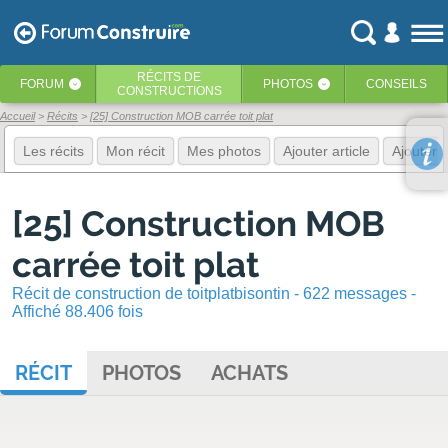
RÉCITS
DE
FORUM
PHOTOS
CONSEILS
‹
‹
CONSTRUCTIONS
Accueil
Récits
[25] Construction MOB carrée toit plat
Les récits
Mon récit
Mes photos
Ajouter article
Ajouter 
[25] Construction MOB
carrée toit plat
Récit de construction de toitplatbisontin - 622 messages -
Affiché 88.406 fois
RÉCIT
PHOTOS
ACHATS