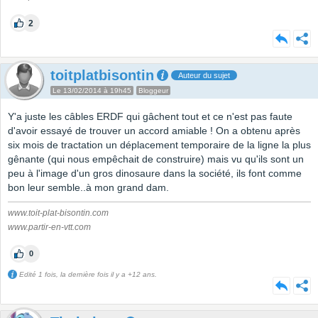
2
toitplatbisontin
Auteur du sujet
Le 13/02/2014 à 19h45
Bloggeur
Y'a juste les câbles ERDF qui gâchent tout et ce n'est pas faute
d'avoir essayé de trouver un accord amiable ! On a obtenu après
six mois de tractation un déplacement temporaire de la ligne la plus
gênante (qui nous empêchait de construire) mais vu qu'ils sont un
peu à l'image d'un gros dinosaure dans la société, ils font comme
bon leur semble..à mon grand dam.
www.toit-plat-bisontin.com
www.partir-en-vtt.com
0
Edité 1 fois, la dernière fois il y a +12 ans.