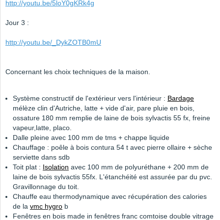
http://youtu.be/5loY0gKRk4g
Jour 3 :
http://youtu.be/_DykZOTB0mU
Concernant les choix techniques de la maison.
Système constructif de l'extérieur vers l'intérieur :
Bardage
mélèze clin d'Autriche, latte + vide d'air, pare pluie en bois,
ossature 180 mm remplie de laine de bois sylvactis 55 fx, freine
vapeur,latte, placo.
Dalle pleine avec 100 mm de tms + chappe liquide
Chauffage : poêle à bois contura 54 t avec pierre ollaire + sèche
serviette dans sdb
Toit plat :
Isolation
avec 100 mm de polyuréthane + 200 mm de
laine de bois sylvactis 55fx. L'étanchéité est assurée par du pvc.
Gravillonnage du toit.
Chauffe eau thermodynamique avec récupération des calories
de la
vmc hygro
b
Fenêtres en bois made in fenêtres franc comtoise double vitrage