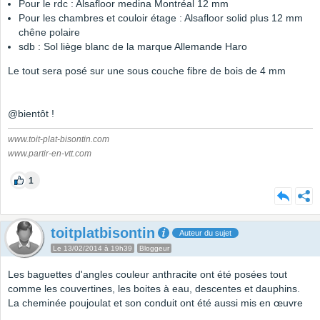
Pour le rdc : Alsafloor medina Montréal 12 mm
Pour les chambres et couloir étage : Alsafloor solid plus 12 mm
chêne polaire
sdb : Sol liège blanc de la marque Allemande Haro
Le tout sera posé sur une sous couche fibre de bois de 4 mm
@bientôt !
www.toit-plat-bisontin.com
www.partir-en-vtt.com
1
toitplatbisontin
Auteur du sujet
Le 13/02/2014 à 19h39
Bloggeur
Les baguettes d'angles couleur anthracite ont été posées tout
comme les couvertines, les boites à eau, descentes et dauphins.
La cheminée poujoulat et son conduit ont été aussi mis en œuvre