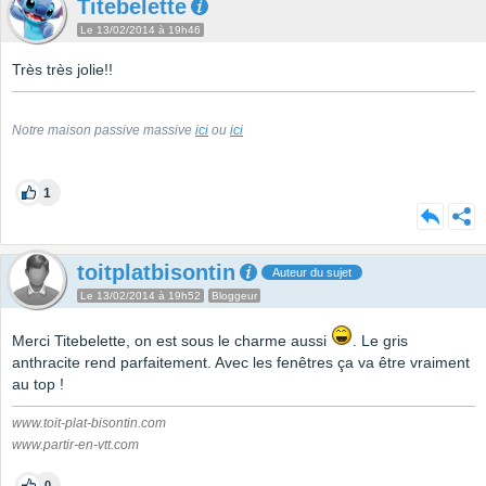
Titebelette
Le 13/02/2014 à 19h46
Très très jolie!!
Notre maison passive massive
ici
ou
ici
1
toitplatbisontin
Auteur du sujet
Le 13/02/2014 à 19h52
Bloggeur
Merci Titebelette, on est sous le charme aussi
. Le gris
anthracite rend parfaitement. Avec les fenêtres ça va être vraiment
au top !
www.toit-plat-bisontin.com
www.partir-en-vtt.com
0