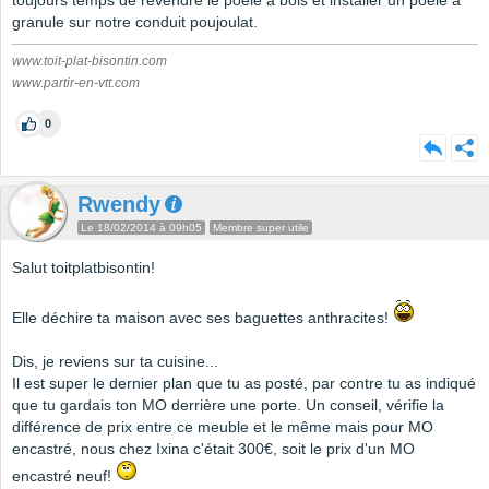
toujours temps de revendre le poêle à bois et installer un poêle à
granule sur notre conduit poujoulat.
www.toit-plat-bisontin.com
www.partir-en-vtt.com
0
Rwendy
Le 18/02/2014 à 09h05
Membre super utile
Salut toitplatbisontin!
Elle déchire ta maison avec ses baguettes anthracites!
Dis, je reviens sur ta cuisine...
Il est super le dernier plan que tu as posté, par contre tu as indiqué
que tu gardais ton MO derrière une porte. Un conseil, vérifie la
différence de prix entre ce meuble et le même mais pour MO
encastré, nous chez Ixina c'était 300€, soit le prix d'un MO
encastré neuf!