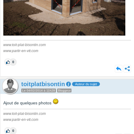
www.toit-plat-bisontin.com
www.partir-en-vtt.com
0
toitplatbisontin
Auteur du sujet
Le 04/02/2014 à 11h28
Bloggeur
Ajout de quelques photos
www.toit-plat-bisontin.com
www.partir-en-vtt.com
0