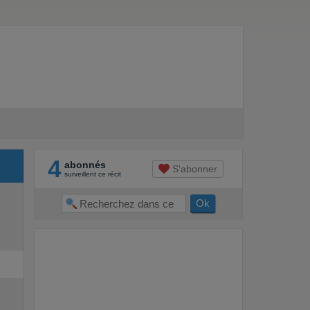
4
abonnés
S'abonner
surveillent ce récit