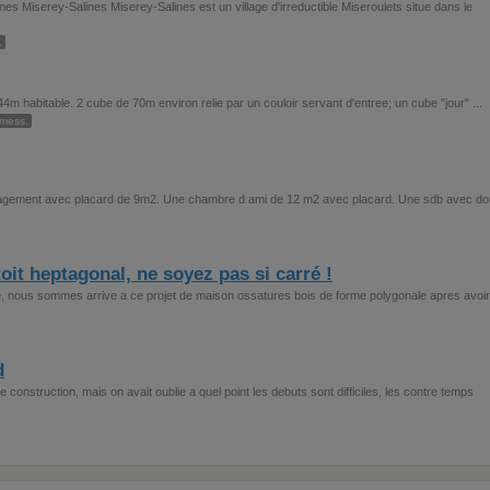
ines Miserey-Salines Miserey-Salines est un village d'irreductible Miseroulets situe dans le
.
144m habitable. 2 cube de 70m environ relie par un couloir servant d'entree; un cube "jour" ...
mess.
gement avec placard de 9m2. Une chambre d ami de 12 m2 avec placard. Une sdb avec d
it heptagonal, ne soyez pas si carré !
se, nous sommes arrive a ce projet de maison ossatures bois de forme polygonale apres avoi
d
construction, mais on avait oublie a quel point les debuts sont difficiles, les contre temps