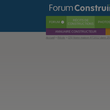
RÉCITS
DE
FORUM
PHOTO
‹
CONSTRUCTIONS
ANNUAIRE CONSTRUCTEUR
Accueil
Récits
[25] Notre maison RT2012 dans 25