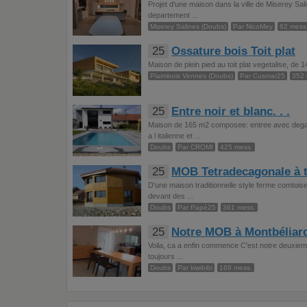
Projet d'une maison dans la ville de Miserey Sal
departement ...
Miserey Salines (Doubs)
Par NicoMey
62 mess
25
Ossature bois Toit plat
Maison de plein pied au toit plat vegetalise, de 
Plaimbois Vennes (Doubs)
Par Cusmar25
352 
25
Entre noir et blanc. . .
Maison de 165 m2 composee: entree avec dega
a l italienne et ...
Doubs
Par CROMI
425 mess.
25
MOB Tetradecagonale à to
D'une maison traditionnelle style ferme comtoi
devant des ...
Doubs
Par Papé25
361 mess.
25
Notre MOB à Montbéliar
Voila, ca a enfin commence C'est notre deuxieme 
toujours ...
Doubs
Par kiwibibi
169 mess.