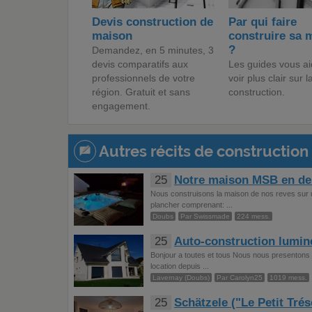
Devis construction de
Par qui faire
maison
construire sa 
?
Demandez, en 5 minutes, 3
devis comparatifs aux
Les guides vous ai
professionnels de votre
voir plus clair sur l
région. Gratuit et sans
construction.
engagement.
Autres récits de construction 
25
Notre maison MSB en de
Nous construisons la maison de nos reves sur u
plancher comprenant: ...
Doubs
Par Swissmade
224 mess.
25
Auto-construction lumine
Bonjour a toutes et tous Nous nous presentons
location depuis ...
Lavernay (Doubs)
Par Carolyn25
1019 mess.
25
Schätzele ("Le Petit Trés