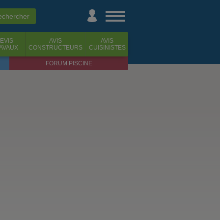
EVIS
AVIS
AVIS
AVAUX
CONSTRUCTEURS
CUISINISTES
FORUM PISCINE