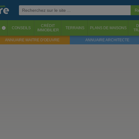
CRÉDIT
D
S
CONSEILS
TERRAINS
PLANS DE MAISONS
‹
IMMOBILIER
TR
ANNUAIRE MAITRE D'OEUVRE
ANNUAIRE ARCHITECTE