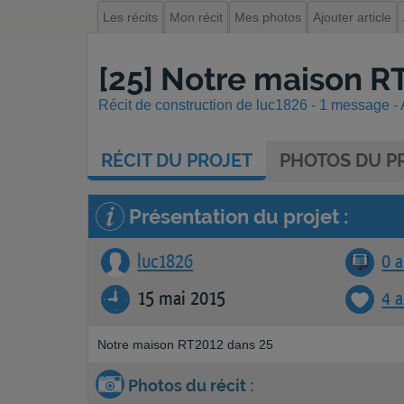
Les récits
Mon récit
Mes photos
Ajouter article
[25] Notre maison R
Récit de construction de luc1826 - 1 message - A
RÉCIT
DU PROJET
PHOTOS
DU PR
Présentation du projet :
luc1826
0 a
15 mai 2015
4 
Notre maison RT2012 dans 25
Photos du récit :