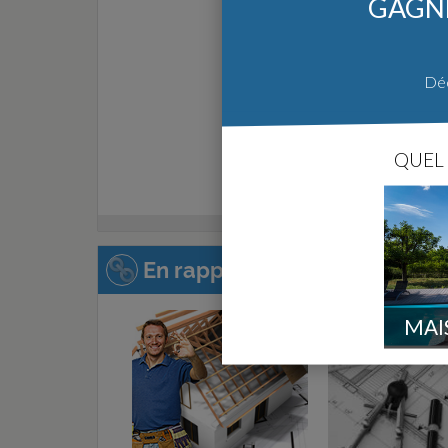
GAGNE
Déc
QUEL 
En rapport avec cette page :
MAI