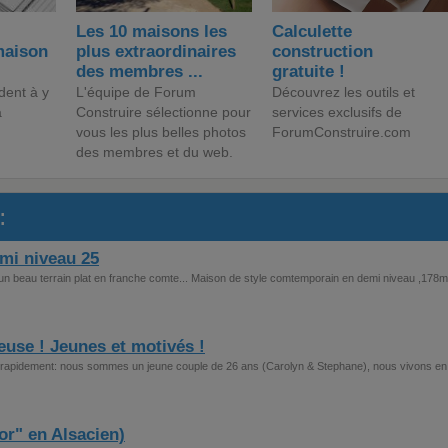
Les 10 maisons les
Calculette
maison
plus extraordinaires
construction
des membres ...
gratuite !
dent à y
L'équipe de Forum
Découvrez les outils et
a
Construire sélectionne pour
services exclusifs de
vous les plus belles photos
ForumConstruire.com
des membres et du web.
:
mi niveau 25
n beau terrain plat en franche comte... Maison de style comtemporain en demi niveau ,178m
use ! Jeunes et motivés !
 rapidement: nous sommes un jeune couple de 26 ans (Carolyn & Stephane), nous vivons en
or" en Alsacien)