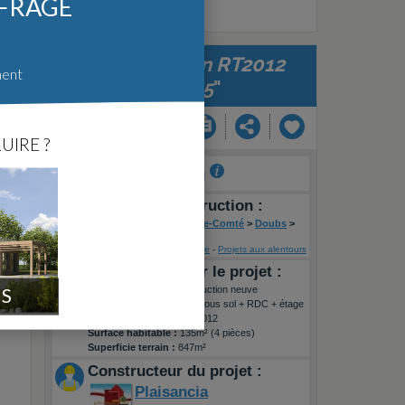
FFRAGE
"
Notre maison RT2012
ment
dans 25
"
UIRE ?
Auteur :
luc1826
Lieu de la construction :
FR
>
Bourgogne-Franche-Comté
>
Doubs
>
Montbeliard
Voir sur une carte
-
Projets aux alentours
Informations sur le projet :
IS
Type de travaux :
Construction neuve
Type de construction :
Sous sol + RDC + étage
Label énergétique :
RT2012
Surface habitable :
135m² (4 pièces)
Superficie terrain :
847m²
Constructeur du projet :
Plaisancia