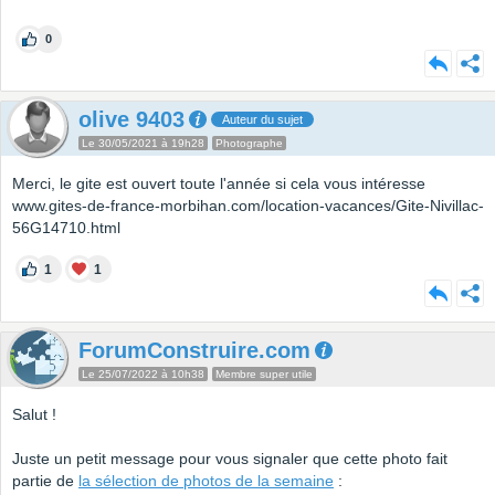
0
olive 9403
Auteur du sujet
Le 30/05/2021 à 19h28
Photographe
Merci, le gite est ouvert toute l'année si cela vous intéresse
www.gites-de-france-morbihan.com/location-vacances/Gite-Nivillac-
56G14710.html
1
1
ForumConstruire.com
Le 25/07/2022 à 10h38
Membre super utile
Salut !
Juste un petit message pour vous signaler que cette photo fait
partie de
la sélection de photos de la semaine
: