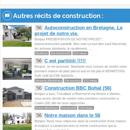
Autres récits de construction :
56
Autoconstruction en Bretagne. Le
projet de notre vie.
Bonjour PRESENTATION DE NOTRE PROJET :
Autonconstruction partielle. Mon mari va tout faire sauf l'electricite,
les arrivees plomberie, le ravallement, ...
Morbihan
Par Ambrine04
214 mess.
56
C est partiiiiii !!!!!
Bonjour, Je me presente, Stephanie nous venons de vendre notre
premiere maison de plein pied et tout en toit plat et REPARTONS
SUR UNE AUTRE MAISON ...
Nostang (Morbihan)
Par tazsauv
172 mess.
56
Construction BBC Bohal (56)
Bonjour a tous, Travaillant a Ploermel et ma femme a Vannes,
nous avons decide de vendre notre premiere construction a
Caden (56) afin de nous rapprocher ...
Bohal (Morbihan)
Par Arno56
129 mess.
56
Notre maison dans le 56
Bonjour, Nous nous relancons dans la construction d'une maison,
et toujours a Landevant avec le meme constructeur que la