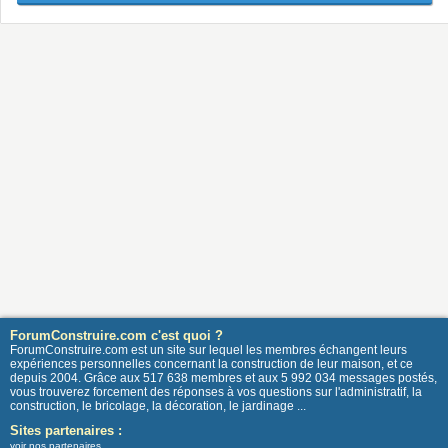
ForumConstruire.com c'est quoi ?
ForumConstruire.com est un site sur lequel les membres échangent leurs
expériences personnelles concernant la construction de leur maison, et ce
depuis 2004. Grâce aux 517 638 membres et aux 5 992 034 messages postés,
vous trouverez forcement des réponses à vos questions sur l'administratif, la
construction, le bricolage, la décoration, le jardinage ...
Sites partenaires :
voir nos partenaires