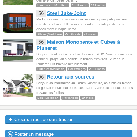
derniere fois, cette fois la ...
Landevant (Morbihan)
Par Fauvax
278 mess.
56
Steel Juke-Joint
Ma future construction sera ma residence principale pour ma
retraite prochaine. Elle sera en ossature metallique de forme
globalement cubique, le toit ...
Allaire (Morbihan)
Par Alceste
91 mess.
56
Maison Monopente et Cubes à
Pluneret
Bonjour a toutes et a tous Fin decembre 2012: Nous sommes au
debut du projet, on a achete un terrain d'environ 725m2 sur
Pluneret. On travaille actuellement ...
Pluneret (Morbihan)
Par cmrugby
2931 mess.
56
Retour aux sources
Bonjour les internautes du Forum Construire, ca a mis du temps
de gestation mais cette fois c'est parti. D'apres le conducteur des
travaux les fouilles ...
Belz (Morbihan)
Par lanbelz
39 mess.
Créer un récit de construction
Poster un message