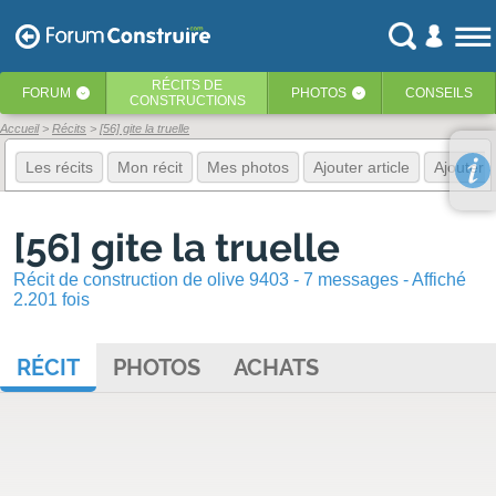
RÉCITS
DE
FORUM
PHOTOS
CONSEILS
‹
‹
CONSTRUCTIONS
Accueil
Récits
[56] gite la truelle
Les récits
Mon récit
Mes photos
Ajouter article
Ajouter 
[56] gite la truelle
Récit de construction de olive 9403 - 7 messages - Affiché
2.201 fois
RÉCIT
PHOTOS
ACHATS