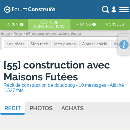
RÉCITS
DE
FORUM
PHOTOS
CONSEILS
‹
‹
CONSTRUCTIONS
Accueil
Récits
[55] construction avec Maisons Futées
Les récits
Mon récit
Mes photos
Ajouter article
Ajouter 
[55] construction avec
Maisons Futées
Récit de construction de doudoucg - 10 messages - Affiché
1.527 fois
RÉCIT
PHOTOS
ACHATS