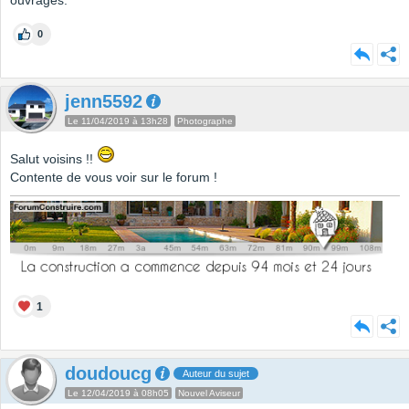
ouvrages.
0
jenn5592
Le 11/04/2019 à 13h28
Photographe
Salut voisins !!
Contente de vous voir sur le forum !
1
doudoucg
Auteur du sujet
Le 12/04/2019 à 08h05
Nouvel Aviseur