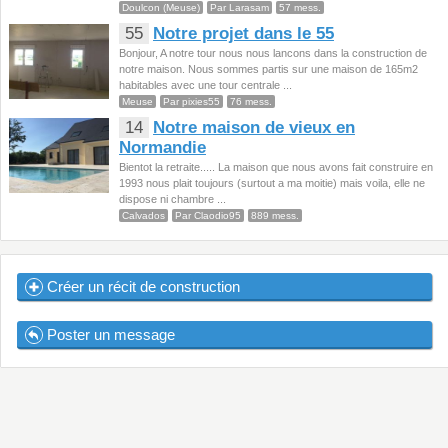
Doulcon (Meuse)
Par Larasam
57 mess.
55
Notre projet dans le 55
Bonjour, A notre tour nous nous lancons dans la construction de
notre maison. Nous sommes partis sur une maison de 165m2
habitables avec une tour centrale ...
Meuse
Par pixies55
76 mess.
14
Notre maison de vieux en
Normandie
Bientot la retraite..... La maison que nous avons fait construire en
1993 nous plait toujours (surtout a ma moitie) mais voila, elle ne
dispose ni chambre ...
Calvados
Par Claodio95
889 mess.
Créer un récit de construction
Poster un message