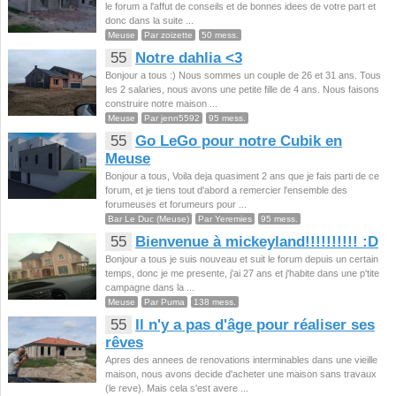
le forum a l'affut de conseils et de bonnes idees de votre part et
donc dans la suite ...
Meuse
Par zoizette
50 mess.
55
Notre dahlia <3
Bonjour a tous :) Nous sommes un couple de 26 et 31 ans. Tous
les 2 salaries, nous avons une petite fille de 4 ans. Nous faisons
construire notre maison ...
Meuse
Par jenn5592
95 mess.
55
Go LeGo pour notre Cubik en
Meuse
Bonjour a tous, Voila deja quasiment 2 ans que je fais parti de ce
forum, et je tiens tout d'abord a remercier l'ensemble des
forumeuses et forumeurs pour ...
Bar Le Duc (Meuse)
Par Yeremies
95 mess.
55
Bienvenue à mickeyland!!!!!!!!!! :D
Bonjour a tous je suis nouveau et suit le forum depuis un certain
temps, donc je me presente, j'ai 27 ans et j'habite dans une p'tite
campagne dans la ...
Meuse
Par Puma
138 mess.
55
Il n'y a pas d'âge pour réaliser ses
rêves
Apres des annees de renovations interminables dans une vieille
maison, nous avons decide d'acheter une maison sans travaux
(le reve). Mais cela s'est avere ...