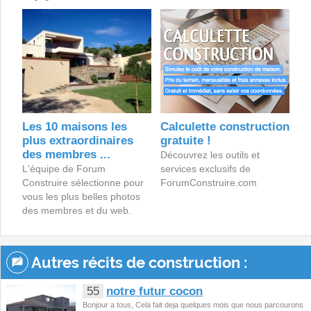
Les 10 maisons les
Calculette construction
plus extraordinaires
gratuite !
des membres ...
Découvrez les outils et
L'équipe de Forum
services exclusifs de
Construire sélectionne pour
ForumConstruire.com
vous les plus belles photos
des membres et du web.
Autres récits de construction :
55
notre futur cocon
Bonjour a tous, Cela fait deja quelques mois que nous parcourons