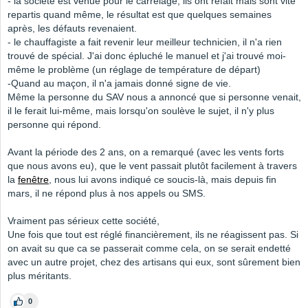
- la société est venue pour le carrelage, ils ont refait mais sont vite
repartis quand même, le résultat est que quelques semaines
après, les défauts revenaient.
- le chauffagiste a fait revenir leur meilleur technicien, il n'a rien
trouvé de spécial. J'ai donc épluché le manuel et j'ai trouvé moi-
même le problème (un réglage de température de départ)
-Quand au maçon, il n'a jamais donné signe de vie.
Même la personne du SAV nous a annoncé que si personne venait,
il le ferait lui-même, mais lorsqu'on soulève le sujet, il n'y plus
personne qui répond.
Avant la période des 2 ans, on a remarqué (avec les vents forts
que nous avons eu), que le vent passait plutôt facilement à travers
la
fenêtre
, nous lui avons indiqué ce soucis-là, mais depuis fin
mars, il ne répond plus à nos appels ou SMS.
Vraiment pas sérieux cette société,
Une fois que tout est réglé financièrement, ils ne réagissent pas. Si
on avait su que ca se passerait comme cela, on se serait endetté
avec un autre projet, chez des artisans qui eux, sont sûrement bien
plus méritants.
0