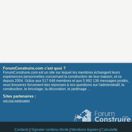
ForumConstruire.com c'est quoi ?
ForumConstruire.com est un site sur lequel les membres échangent leurs
expériences personnelles concernant la construction de leur maison, et ce
depuis 2004. Grâce aux 517 646 membres et aux 5 992 136 messages postés,
vous trouverez forcement des réponses à vos questions sur l'administratif, la
construction, le bricolage, la décoration, le jardinage ...
Sites partenaires :
voir nos partenaires
Contacts
|
Signaler contenu illicite
|
Mentions légales
|
Calculette