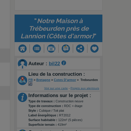
"
Notre Maison à
Trébeurden près de
Lannion (Côtes d'armor)
"
Auteur :
bil22
Lieu de la construction :
FR
>
Bretagne
>
Cotes D'armor
>
Trebeurden
Voir sur une carte
-
Projets aux alentours
Informations sur le projet :
Type de travaux :
Construction neuve
Type de construction :
RDC + étage
Style :
Cubique / Toit plat
Label énergétique :
RT2012
Surface habitable :
122m² (5 pièces)
Superficie terrain :
419m²