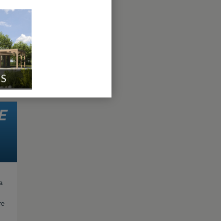
oit
rde
IS
E
a
re