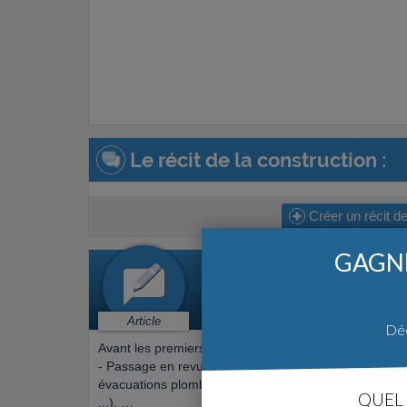
Le récit de la construction :
Créer un récit de
GAGNE
« RÉUNION DE
Préparation > Mise au point (M
Par
bil22
le 07/09/2020 à 23h00
Article
Déc
Avant les premiers coups de tracto, un réunion de dé
- Passage en revue des plans , choix coloris de l’
endu
évacuations plomberie , positionnement des comman
QUEL 
...), …