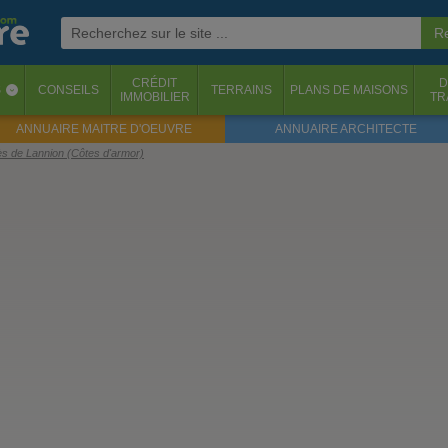
CRÉDIT
D
S
CONSEILS
TERRAINS
PLANS DE MAISONS
‹
IMMOBILIER
TR
ANNUAIRE MAITRE D'OEUVRE
ANNUAIRE ARCHITECTE
ès de Lannion (Côtes d'armor)