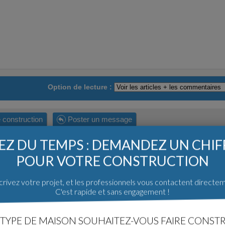
Option de lecture :
 construction
Poster un message
Z DU TEMPS : DEMANDEZ UN CHI
 DÉMARRAGE »
POUR VOTRE CONSTRUCTION
AP)
rivez votre projet, et les professionnels vous contactent directe
C'est rapide et sans engagement !
marrage ce jour (7 Sept 2020) :
it
, choix coloris des portes ext., choix des portes int, positionnement d
des de volets roulants, Positionnement des équipements (PAC MAL, E
TYPE DE MAISON SOUHAITEZ-VOUS FAIRE CONSTR