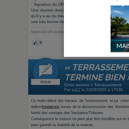
- Signature du DROC pour démarrage des travaux bie
Une réunion dense mais optimisée , l’économiste attent
qu’il y a eu du travail de préparation en amont, c’es
une très bonne impression .
Notre récit de construction :
https://bil22.forumconstruire.com
0
MAI
« TERRASSEMENT
TERMINE BIEN 
Article
Gros oeuvre > Terrassement
Par
bil22
le 23/09/2020 à 17h35
Ce matin début des travaux de Terrassement, et ça comme
dalles/
fondations
issues de la déconstruction des Vestiaires/
hérité des vestiges des Vestiaires/Tribunes.
Conséquence la maison ne peut plus être installée sur un t
pour garantir la stabilité de la maison.