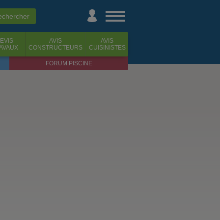
EVIS
AVIS
AVIS
AVAUX
CONSTRUCTEURS
CUISINISTES
FORUM PISCINE