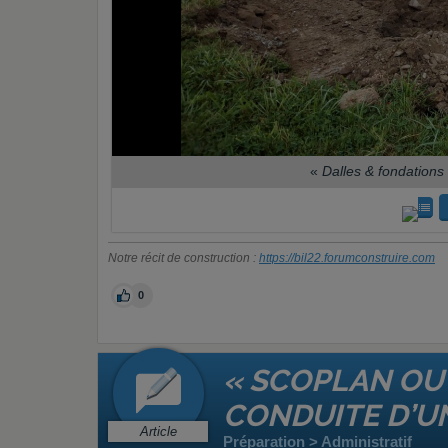
«
Dalles & fondations 
Notre récit de construction :
https://bil22.forumconstruire.com
0
« SCOPLAN OU 
CONDUITE D’U
Article
Préparation > Administratif