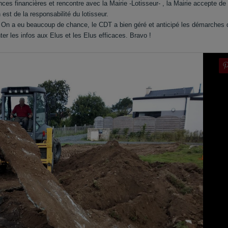
s financières et rencontre avec la Mairie -Lotisseur- , la Mairie accepte de
est de la responsabilité du lotisseur.
. On a eu beaucoup de chance, le CDT a bien géré et anticipé les démarches 
nter les infos aux Elus et les Elus efficaces. Bravo !