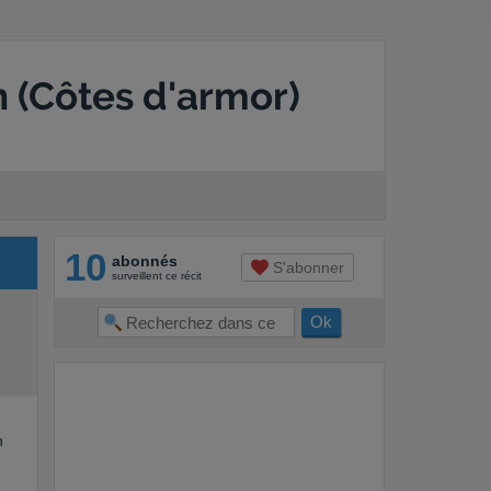
n (Côtes d'armor)
10
abonnés
S'abonner
surveillent ce récit
n