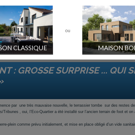
ntôt !
if à nos remarques , de bons conseils, maîtrise bien son sujet, et on v
t notre premier contact avec un opérationnel de chez Parlouer, on en ga
ou
SON CLASSIQUE
MAISON BO
 : GROSSE SURPRISE ... QUI S
»
nce par une très mauvaise nouvelle, le terrassier tombe sur des restes de
Tribunes , oui, l’Eco-Quartier a été installé sur l’ancien terrain de foot et on 
erre-plein comme prévu initialement, et mise en place obligé d’un vide sanitai