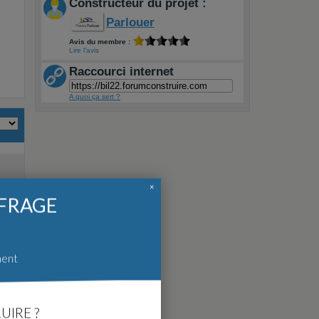
Constructeur du projet :
Parlouer
Avis du membre :
Lire l'avis
Raccourci internet
A quoi ça sert ?
×
FFRAGE
ment
es
CS
UIRE ?