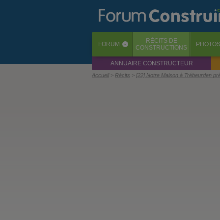
RÉCITS
DE
FORUM
PHOTO
‹
CONSTRUCTIONS
ANNUAIRE CONSTRUCTEUR
Accueil
Récits
[22] Notre Maison à Trébeurden pr