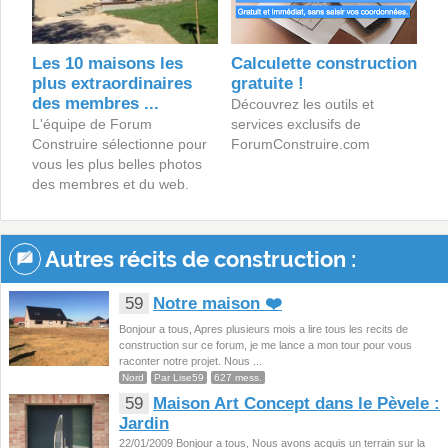
Les 10 maisons les
Calculette construction
plus extraordinaires
gratuite !
des membres ...
Découvrez les outils et
L'équipe de Forum
services exclusifs de
Construire sélectionne pour
ForumConstruire.com
vous les plus belles photos
des membres et du web.
Autres récits de construction :
59
Notre maison ❤️
Bonjour a tous, Apres plusieurs mois a lire tous les recits de
construction sur ce forum, je me lance a mon tour pour vous
raconter notre projet. Nous ...
Nord
Par Lise59
627 mess.
59
Maison Art Concept dans le Pèvele :
Jardin
22/01/2009 Bonjour a tous, Nous avons acquis un terrain sur la