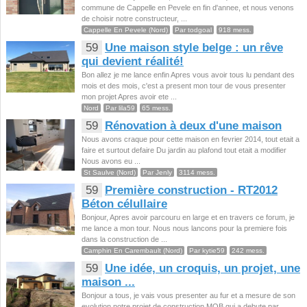
commune de Cappelle en Pevele en fin d'annee, et nous venons
de choisir notre constructeur, ...
Cappelle En Pevele (Nord)
Par todgoal
918 mess.
59
Une maison style belge : un rêve
qui devient réalité!
Bon allez je me lance enfin Apres vous avoir tous lu pendant des
mois et des mois, c'est a present mon tour de vous presenter
mon projet Apres avoir ete ...
Nord
Par lila59
65 mess.
59
Rénovation à deux d'une maison
Nous avons craque pour cette maison en fevrier 2014, tout etait a
faire et surtout defaire Du jardin au plafond tout etait a modifier
Nous avons eu ...
St Saulve (Nord)
Par Jenly
3114 mess.
59
Première construction - RT2012
Béton célullaire
Bonjour, Apres avoir parcouru en large et en travers ce forum, je
me lance a mon tour. Nous nous lancons pour la premiere fois
dans la construction de ...
Camphin En Carembault (Nord)
Par kytie59
242 mess.
59
Une idée, un croquis, un projet, une
maison ...
Bonjour a tous, je vais vous presenter au fur et a mesure de son
evolution notre projet de construction MOB qui a debute par