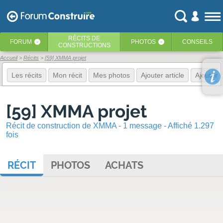
RÉCITS
DE
FORUM
PHOTOS
CONSEILS
‹
‹
CONSTRUCTIONS
Accueil
Récits
[59] XMMA projet
Les récits
Mon récit
Mes photos
Ajouter article
Ajouter 
[59] XMMA projet
Récit de construction de XMMA - 1 message - Affiché 1.297
fois
RÉCIT
PHOTOS
ACHATS