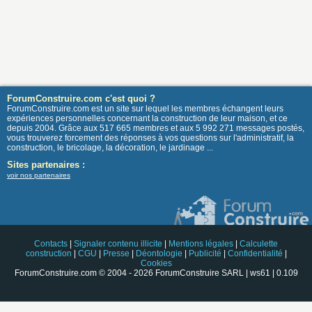
ForumConstruire.com c'est quoi ?
ForumConstruire.com est un site sur lequel les membres échangent leurs
expériences personnelles concernant la construction de leur maison, et ce
depuis 2004. Grâce aux 517 665 membres et aux 5 992 271 messages postés,
vous trouverez forcement des réponses à vos questions sur l'administratif, la
construction, le bricolage, la décoration, le jardinage ...
Sites partenaires :
voir nos partenaires
Contacts
|
Signaler contenu illicite
|
Mentions légales
|
Calculette
construction
|
CGU
|
Presse
|
Déontologie
|
Publicité
|
Confidentialité
|
Cookies
ForumConstruire.com © 2004 - 2026 ForumConstruire SARL | ws61 | 0.109