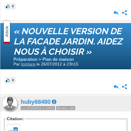
0
Article
« NOUVELLE VERSION DE
LA FACADE JARDIN. AIDEZ
NOUS À CHOISIR »
Préparation > Plan de maison
Par
tomtara
le 26/07/2012 à 23h15
0
huby68480
Le 12/10/2012 à 12h23
Membre utile
Citation: