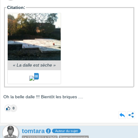
Citation:
«
La dalle est sèche
»
Oh la belle dalle !!! Bientôt les briques ....
0
tomtara
Auteur du sujet
Le 22/11/2012 à 22h54
Super photographe