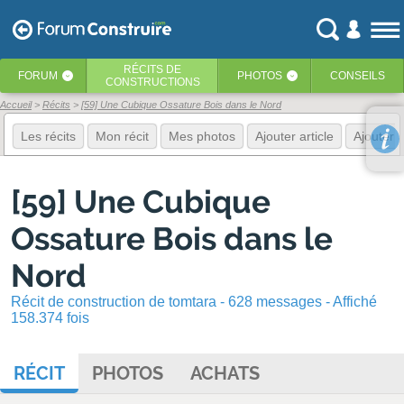
RÉCITS
DE
FORUM
PHOTOS
CONSEILS
‹
‹
CONSTRUCTIONS
Accueil
Récits
[59] Une Cubique Ossature Bois dans le Nord
Les récits
Mon récit
Mes photos
Ajouter article
Ajouter 
[59] Une Cubique
Ossature Bois dans le
Nord
Récit de construction de tomtara - 628 messages - Affiché
158.374 fois
RÉCIT
PHOTOS
ACHATS