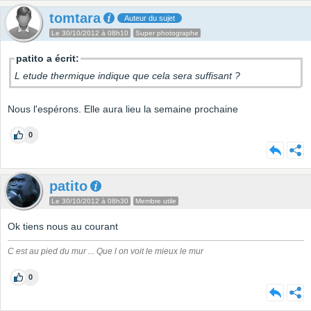
tomtara
Auteur du sujet
Le 30/10/2012 à 08h10
Super photographe
patito a écrit:
L etude thermique indique que cela sera suffisant ?
Nous l'espérons. Elle aura lieu la semaine prochaine
0
patito
Le 30/10/2012 à 08h30
Membre utile
Ok tiens nous au courant
C est au pied du mur ... Que l on voit le mieux le mur
0