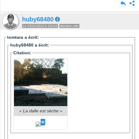
huby68480
Le 23/11/2012 à 12h13
Membre utile
tomtara a écrit:
huby68480 a écrit:
Citation:
«
La dalle est sèche
»