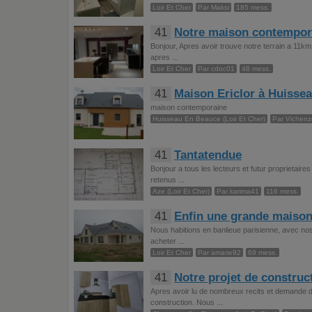
Loir Et Cher
Par Maksi
185 mess.
41
Notre maison contempor
Bonjour, Apres avoir trouve notre terrain a 11k
apres ...
Loir Et Cher
Par cdoc01
48 mess.
41
Maison Ericlor à Huisse
maison contemporaine
Huisseau En Beauce (Loir Et Cher)
Par Vichenz
41
Tantatendue
Bonjour a tous les lecteurs et futur proprietai
retenus ...
Aze (Loir Et Cher)
Par karima41
116 mess.
41
Enfin une grande maiso
Nous habitions en banlieue parisienne, avec nos 
acheter ...
Loir Et Cher
Par amarie92
69 mess.
41
Notre projet de constru
Apres avoir lu de nombreux recits et demande de
construction. Nous ...