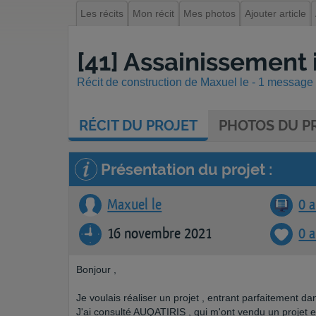
Les récits
Mon récit
Mes photos
Ajouter article
[41] Assainissement i
Récit de construction de Maxuel le - 1 message -
RÉCIT
DU PROJET
PHOTOS
DU PR
Présentation du projet :
Maxuel le
0 a
16 novembre 2021
0 
Bonjour ,
Je voulais réaliser un projet , entrant parfaitement 
J'ai consulté AUQATIRIS , qui m'ont vendu un projet e