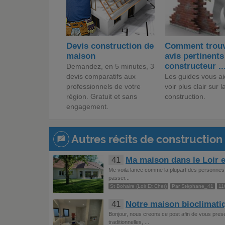
Devis construction de
Comment trouv
maison
avis pertinents
constructeur ..
Demandez, en 5 minutes, 3
devis comparatifs aux
Les guides vous ai
professionnels de votre
voir plus clair sur l
région. Gratuit et sans
construction.
engagement.
Autres récits de construction 
41
Ma maison dans le Loir 
Me voila lance comme la plupart des personnes p
passer...
St Bohaire (Loir Et Cher)
Par Stéphane_41
11
41
Notre maison bioclimati
Bonjour, nous creons ce post afin de vous presen
traditionnelles, ...