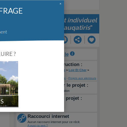
×
FFRAGE
"
Assainissement individuel
filiere carex fv auqatiris
"
ment
UIRE ?
Auteur :
Maxuel le
Lieu de la construction :
FR
>
Centre - Val de Loire
>
Loir Et Cher
>
Epuisay
Voir sur une carte
-
Projets aux alentours
Informations sur le projet :
Type de travaux :
Rénovation
Constructeur du projet :
IS
Aquatiris
Raccourci internet
Aucun raccourci internet pour ce récit.
A quoi ça sert ?