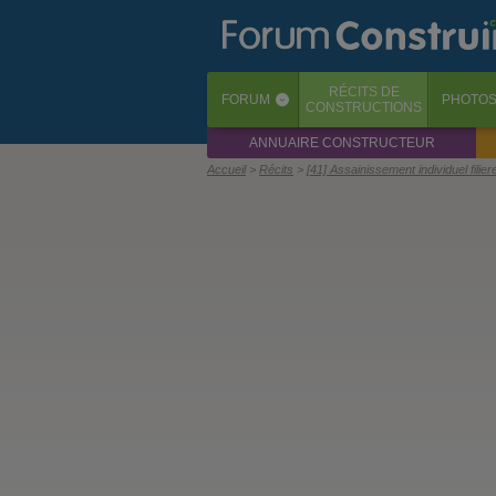
RÉCITS
DE
FORUM
PHOTO
‹
CONSTRUCTIONS
ANNUAIRE CONSTRUCTEUR
Accueil
Récits
[41] Assainissement individuel filier