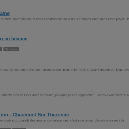
aine
m de Blois, notre banque et notre constructeur, nous nous sommes lance dans notre projet .D
au en beauce
o
168 mess.
res Nous faisons construire une maison de plein pied en forme de L avec 5 chambres. Nous av
n
enfants pres de Blois. Avec la retraite, pourquoi pas se rapprocher.... Apres avoir cherche a
ction - Chaumont Sur Tharonne
 nombreux conseils des amis et connaissances, c'est a notre tour d'ouvrir notre recit de