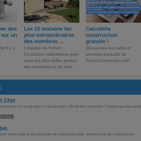
er des
Les 10 maisons les
Calculette
 sur un
plus extraordinaires
construction
.
des membres ...
gratuite !
dent à y
L'équipe de Forum
Découvrez les outils et
a
Construire sélectionne pour
services exclusifs de
vous les plus belles photos
ForumConstruire.com
des membres et du web.
:
et Cher
resentes sur ce site dans un grand projet, celui de faire construire. J'espere que tout va bi
64 mess.
que.
ter notre projet un peu particulier de construction futur. Voulant sortir des constructions