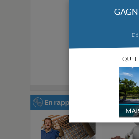
GAGNE
Déc
QUEL 
En rapport avec cette page :
MAI