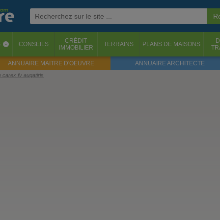
CRÉDIT
D
S
CONSEILS
TERRAINS
PLANS DE MAISONS
‹
IMMOBILIER
TR
ANNUAIRE MAITRE D'OEUVRE
ANNUAIRE ARCHITECTE
e carex fv auqatiris