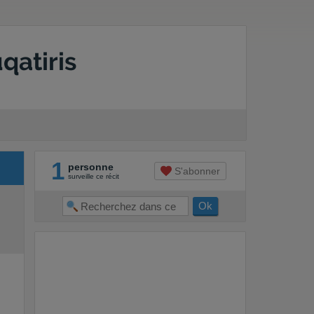
qatiris
1
personne
S'abonner
surveille ce récit