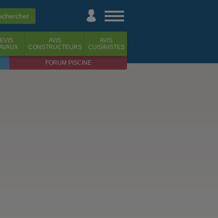
EVIS
AVIS
AVIS
AVAUX
CONSTRUCTEURS
CUISINISTES
FORUM PISCINE