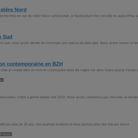
istère Nord
recherches en vue de notre future construction, je l'ai plusieurs fois consulte et, aujourd'hui, a
e Sud
ere sud, nous avons decide de construire une maison de plein pied. Nous avons trouve un ter
son contemporaine en BZH
is je voulais faire un recit de construction dans les regles car dans l'autre post je n'avais 
s.
e construction. L'idee a germe depuis l'ete 2010. Nous avons commence par chercher un terrain
 petit peu plus de 10 ans, nos souhaits evoluent et nous partons pour des travaux assez
6 mess.