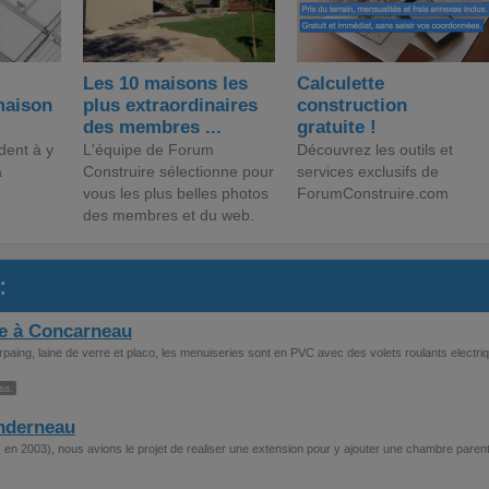
Les 10 maisons les
Calculette
maison
plus extraordinaires
construction
des membres ...
gratuite !
dent à y
L'équipe de Forum
Découvrez les outils et
a
Construire sélectionne pour
services exclusifs de
vous les plus belles photos
ForumConstruire.com
des membres et du web.
:
e à Concarneau
aing, laine de verre et placo, les menuiseries sont en PVC avec des volets roulants electri
ss.
anderneau
 en 2003), nous avions le projet de realiser une extension pour y ajouter une chambre parent