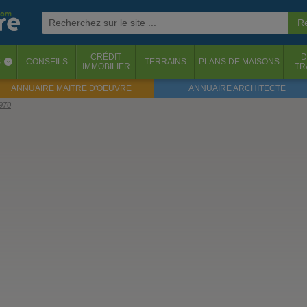
CRÉDIT
D
S
CONSEILS
TERRAINS
PLANS DE MAISONS
‹
IMMOBILIER
TR
ANNUAIRE MAITRE D'OEUVRE
ANNUAIRE ARCHITECTE
1970