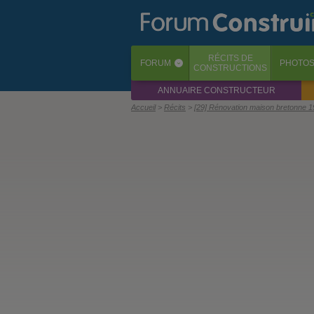
RÉCITS
DE
FORUM
PHOTO
‹
CONSTRUCTIONS
ANNUAIRE CONSTRUCTEUR
Accueil
Récits
[29] Rénovation maison bretonne 