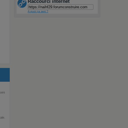
Raccourci internet
A quoi ça sert ?
ques
ale.