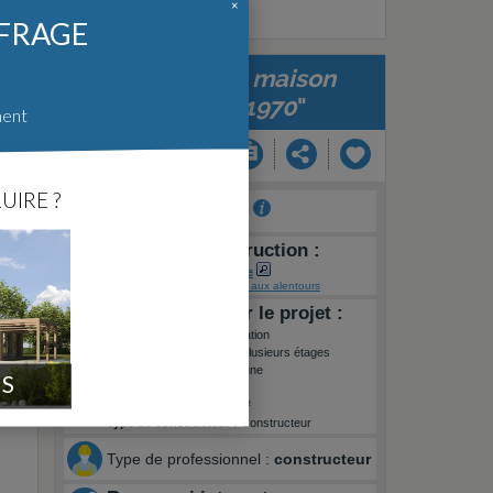
×
FFRAGE
"
Rénovation maison
bretonne 1970
"
ment
UIRE ?
Auteur :
naihf29
Lieu de la construction :
FR
>
Bretagne
>
Finistere
Voir sur une carte
-
Projets aux alentours
Informations sur le projet :
Type de travaux :
Rénovation
Type de construction :
Plusieurs étages
Label énergétique :
Aucune
IS
Surface habitable :
70m²
Superficie terrain :
500m²
Type de constructeur :
Constructeur
Type de professionnel :
constructeur