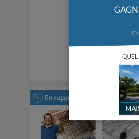
GAGNE
Déc
QUEL 
En rapport avec cette page :
MAI