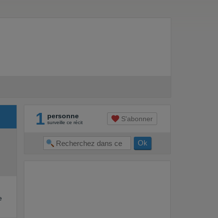
1
personne
S'abonner
surveille ce récit
e