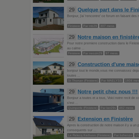
29
Quelque part dans le Fin
Bonjour, j'ai 'rencontre' ce forum en faisant des 
...
Finistere
Par mb29
307 mess.
29
Notre maison en finistèr
Pour notre premiere construction dans le Finist
au calme ...
Finistere
Par neozin29
97 mess.
29
Construction d'une mai
bonjour tout le monde,vous me connaissez deja ma
toutes ...
St Thonan (Finistere)
Par MAELYSS
1604 mes
29
Notre petit chez nous !!!
Bonjour a toutes et a tous, Voici notre recit d
s'est ...
Quimperle (Finistere)
Par ker29v
462 mess.
29
Extension en Finistère
Apres la construction de notre maison il y a un
consequents sur ...
Le Relecq Kerhuon (Finistere)
Par bzhenzo
15