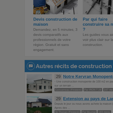
Devis construction de
Par qui faire
maison
construire sa 
?
Demandez, en 5 minutes, 3
devis comparatifs aux
Les guides vous ai
professionnels de votre
voir plus clair sur l
région. Gratuit et sans
construction.
engagement.
Autres récits de construction 
29
Notre Kervran Monopent
- Une construction monopente de 100 m2 en parp
sur un terrain ...
Concarneau (Finistere)
Par IRON T 29
247 me
29
Extension au pays de L
Depuis le jour ou nous avons achete la maison (
Apres des ...
St Thonan (Finistere)
Par liloumat
193 mess.