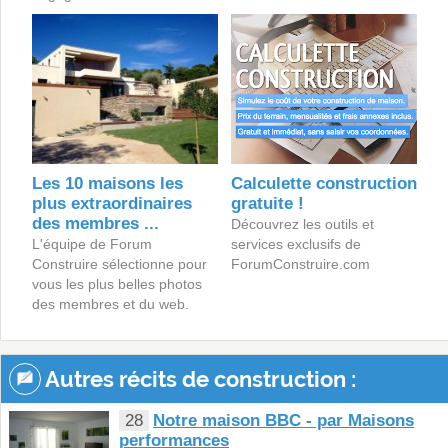
Les 10 maisons les
Calculette construction
plus extraordinaires
gratuite !
des membres ...
Découvrez les outils et
L'équipe de Forum
services exclusifs de
Construire sélectionne pour
ForumConstruire.com
vous les plus belles photos
des membres et du web.
Autres récits de construction :
28
Notre maison BBC - par Maisons
performances