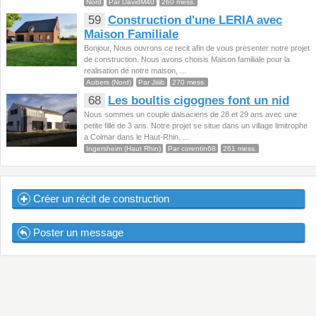
Nord
Par DavidM40
260 mess.
59
Construction d'une LERIA avec
Maison Familiale
Bonjour, Nous ouvrons ce recit afin de vous presenter notre projet
de construction. Nous avons choisis Maison familiale pour la
realisation de notre maison, ...
Aubers (Nord)
Par Jiiiib
270 mess.
68
Les boultis cigognes font un nid
Nous sommes un couple dalsaciens de 28 et 29 ans avec une
petite fille de 3 ans. Notre projet se situe dans un village limitrophe
a Colmar dans le Haut-Rhin. ...
Ingersheim (Haut Rhin)
Par corentin68
261 mess.
Créer un récit de construction
Poster un message