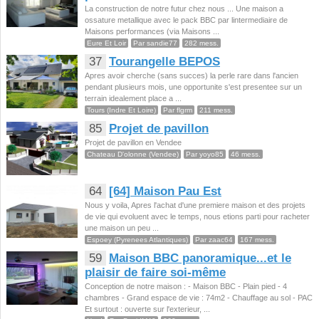
La construction de notre futur chez nous ... Une maison a
ossature metallique avec le pack BBC par lintermediaire de
Maisons performances (via Maisons ...
Eure Et Loir
Par sandie77
282 mess.
37
Tourangelle BEPOS
Apres avoir cherche (sans succes) la perle rare dans l'ancien
pendant plusieurs mois, une opportunite s'est presentee sur un
terrain idealement place a ...
Tours (Indre Et Loire)
Par flgrm
211 mess.
85
Projet de pavillon
Projet de pavillon en Vendee
Chateau D'olonne (Vendee)
Par yoyo85
46 mess.
64
[64] Maison Pau Est
Nous y voila, Apres l'achat d'une premiere maison et des projets
de vie qui evoluent avec le temps, nous etions parti pour racheter
une maison un peu ...
Espoey (Pyrenees Atlantiques)
Par zaac64
167 mess.
59
Maison BBC panoramique...et le
plaisir de faire soi-même
Conception de notre maison : - Maison BBC - Plain pied - 4
chambres - Grand espace de vie : 74m2 - Chauffage au sol - PAC
Et surtout : ouverte sur l'exterieur, ...