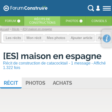
RÉCITS
DE
FORUM
PHOTOS
CONSEILS
‹
‹
CONSTRUCTIONS
Accueil
Récits
[ES] maison en espagne
Les récits
Mon récit
Mes photos
Ajouter article
Ajouter 
[ES] maison en espagne
Récit de construction de catacocktail - 1 message - Affiché
1.322 fois
RÉCIT
PHOTOS
ACHATS