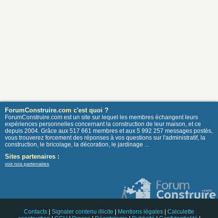
ForumConstruire.com c'est quoi ?
ForumConstruire.com est un site sur lequel les membres échangent leurs
expériences personnelles concernant la construction de leur maison, et ce
depuis 2004. Grâce aux 517 661 membres et aux 5 992 257 messages postés,
vous trouverez forcement des réponses à vos questions sur l'administratif, la
construction, le bricolage, la décoration, le jardinage ...
Sites partenaires :
voir nos partenaires
Contacts
|
Signaler contenu illicite
|
Mentions légales
|
Calculette