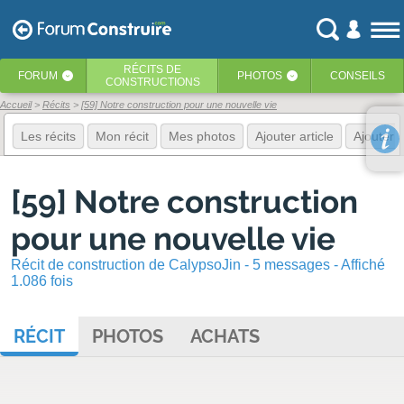
RÉCITS
DE
FORUM
PHOTOS
CONSEILS
‹
‹
CONSTRUCTIONS
Accueil
Récits
[59] Notre construction pour une nouvelle vie
Les récits
Mon récit
Mes photos
Ajouter article
Ajouter 
[59] Notre construction
pour une nouvelle vie
Récit de construction de CalypsoJin - 5 messages - Affiché
1.086 fois
RÉCIT
PHOTOS
ACHATS