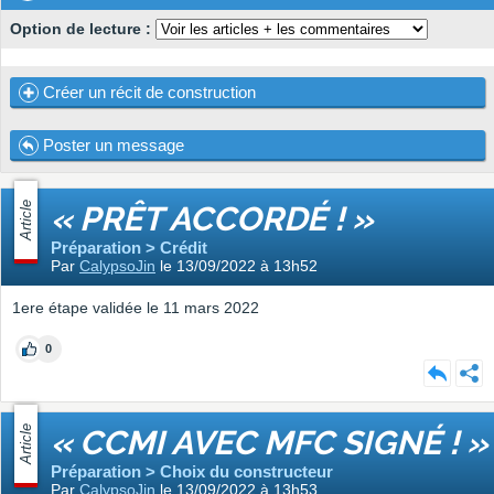
Option de lecture :
Créer un récit de construction
Poster un message
Article
« PRÊT ACCORDÉ ! »
Préparation > Crédit
Par
CalypsoJin
le 13/09/2022 à 13h52
1ere étape validée le 11 mars 2022
0
Article
« CCMI AVEC MFC SIGNÉ ! »
Préparation > Choix du constructeur
Par
CalypsoJin
le 13/09/2022 à 13h53