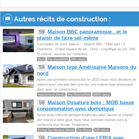
Autres récits de construction :
59
Maison BBC panoramique...et le
plaisir de faire soi-même
Conception de notre maison : - Maison BBC - Plain pied - 4
chambres - Grand espace de vie : 74m2 - Chauffage au sol - PAC
Et surtout : ouverte sur l'exterieur, ...
Nord
Par DavidM40
260 mess.
59
Maison type Américaine Maisons du
nord
Apres une premiere construction en 2013, nous nous decidons de
reiterer avec une idee bien precise, une maison type americaine
donc avec un constructeur ...
Hazebrouck (Nord)
Par GwenetFab
3985 mess.
59
Maison Ossature bois : MOB basse
consommation avec domotique
Apres avoir cherche pendant longtemps dans l'ancien et n'ayant
rien trouve a notre gout, nous nous sommes tournes vers la
recherche d'un terrain. Finalement, ...
Forest Sur Marque (Nord)
Par Plouz
528 mess.
59
Construction d'une LERIA avec