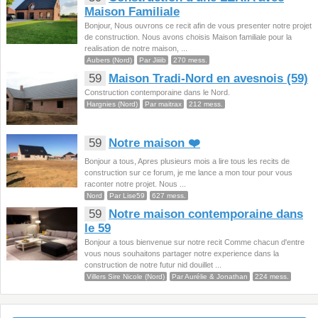
Maison Familiale
Bonjour, Nous ouvrons ce recit afin de vous presenter notre projet
de construction. Nous avons choisis Maison familiale pour la
realisation de notre maison, ...
Aubers (Nord)
Par Jiiiib
270 mess.
59
Maison Tradi-Nord en avesnois (59)
Construction contemporaine dans le Nord.
Hargnies (Nord)
Par maitrax
212 mess.
59
Notre maison ❤️
Bonjour a tous, Apres plusieurs mois a lire tous les recits de
construction sur ce forum, je me lance a mon tour pour vous
raconter notre projet. Nous ...
Nord
Par Lise59
627 mess.
59
Notre maison contemporaine dans
le 59
Bonjour a tous bienvenue sur notre recit Comme chacun d'entre
vous nous souhaitons partager notre experience dans la
construction de notre futur nid douillet ...
Villers Sire Nicole (Nord)
Par Aurélie & Jonathan
224 mess.