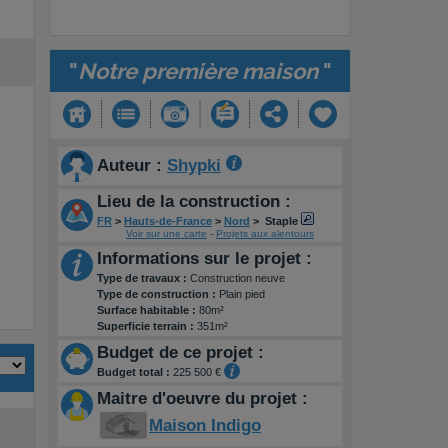
"
Notre première maison
"
Auteur :
Shypki
Lieu de la construction :
FR
>
Hauts-de-France
>
Nord
>
Staple
Voir sur une carte
-
Projets aux alentours
Informations sur le projet :
Type de travaux :
Construction neuve
Type de construction :
Plain pied
Surface habitable :
80m²
Superficie terrain :
351m²
Budget de ce projet :
Budget total :
225 500 €
Maitre d'oeuvre du projet :
Maison Indigo