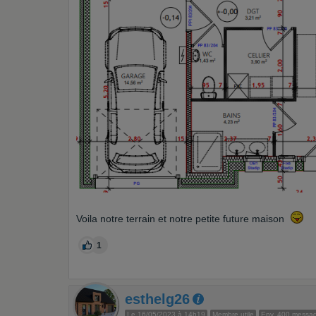
Voila notre terrain et notre petite future maison
1
esthelg26
Le 16/05/2023 à 14h19
Membre utile
Env. 400 messa