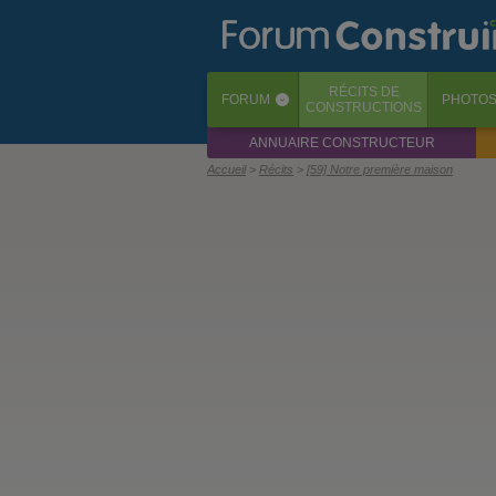
RÉCITS
DE
FORUM
PHOTO
‹
CONSTRUCTIONS
ANNUAIRE CONSTRUCTEUR
Accueil
Récits
[59] Notre première maison