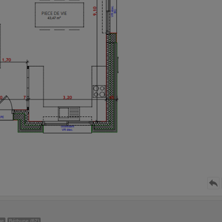
ge
Béthune (62)