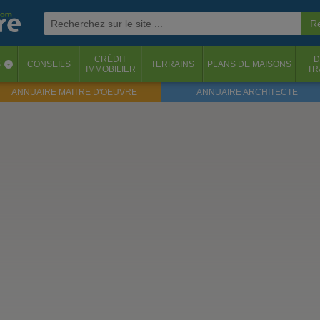
CRÉDIT
D
S
CONSEILS
TERRAINS
PLANS DE MAISONS
‹
IMMOBILIER
TR
ANNUAIRE MAITRE D'OEUVRE
ANNUAIRE ARCHITECTE