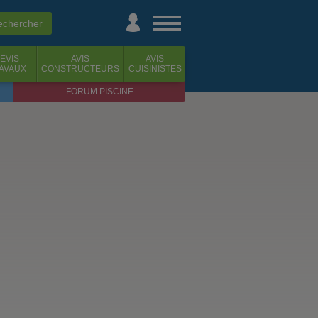
EVIS
AVIS
AVIS
AVAUX
CONSTRUCTEURS
CUISINISTES
FORUM PISCINE