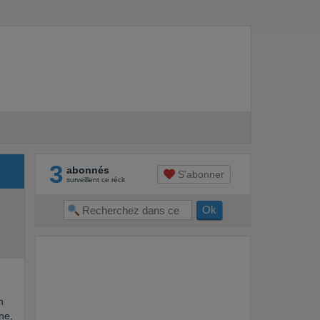
3
abonnés
S'abonner
surveillent ce récit
n
ne,