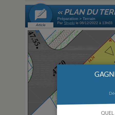
« PLAN DU TER
Préparation > Terrain
Par
Shypki
le 08/12/2022 à 13h03
Article
GAGNE
Déc
QUEL 