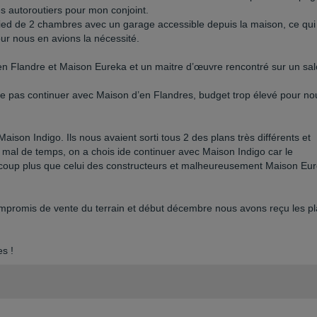
es autoroutiers pour mon conjoint.
 pied de 2 chambres avec un garage accessible depuis la maison, ce qui
our nous en avions la nécessité.
en Flandre et Maison Eureka et un maitre d’œuvre rencontré sur un sa
e pas continuer avec Maison d’en Flandres, budget trop élevé pour no
aison Indigo. Ils nous avaient sorti tous 2 des plans très différents et
 mal de temps, on a chois ide continuer avec Maison Indigo car le
ucoup plus que celui des constructeurs et malheureusement Maison Eu
ompromis de vente du terrain et début décembre nous avons reçu les p
es !