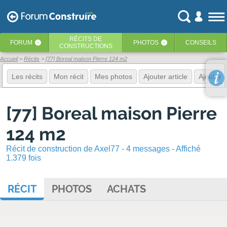
RÉCITS
DE
FORUM
PHOTOS
CONSEILS
‹
‹
CONSTRUCTIONS
Accueil
Récits
[77] Boreal maison Pierre 124 m2
Les récits
Mon récit
Mes photos
Ajouter article
Ajouter 
[77] Boreal maison Pierre
124 m2
Récit de construction de Axel77 - 4 messages - Affiché
1.379 fois
RÉCIT
PHOTOS
ACHATS