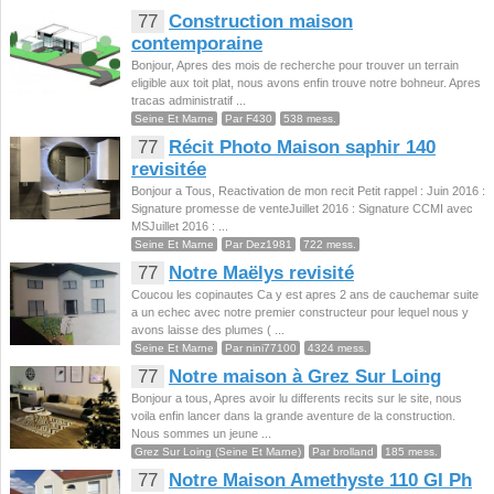
77
Construction maison
contemporaine
Bonjour, Apres des mois de recherche pour trouver un terrain
eligible aux toit plat, nous avons enfin trouve notre bohneur. Apres
tracas administratif ...
Seine Et Marne
Par F430
538 mess.
77
Récit Photo Maison saphir 140
revisitée
Bonjour a Tous, Reactivation de mon recit Petit rappel : Juin 2016 :
Signature promesse de venteJuillet 2016 : Signature CCMI avec
MSJuillet 2016 : ...
Seine Et Marne
Par Dez1981
722 mess.
77
Notre Maëlys revisité
Coucou les copinautes Ca y est apres 2 ans de cauchemar suite
a un echec avec notre premier constructeur pour lequel nous y
avons laisse des plumes ( ...
Seine Et Marne
Par nini77100
4324 mess.
77
Notre maison à Grez Sur Loing
Bonjour a tous, Apres avoir lu differents recits sur le site, nous
voila enfin lancer dans la grande aventure de la construction.
Nous sommes un jeune ...
Grez Sur Loing (Seine Et Marne)
Par brolland
185 mess.
77
Notre Maison Amethyste 110 GI Ph