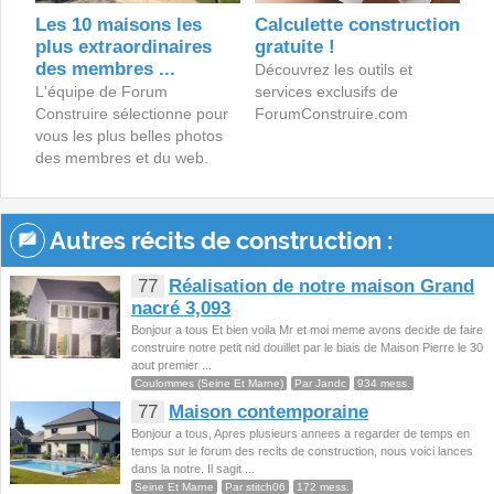
Les 10 maisons les
Calculette construction
plus extraordinaires
gratuite !
des membres ...
Découvrez les outils et
L'équipe de Forum
services exclusifs de
Construire sélectionne pour
ForumConstruire.com
vous les plus belles photos
des membres et du web.
Autres récits de construction :
77
Réalisation de notre maison Grand
nacré 3,093
Bonjour a tous Et bien voila Mr et moi meme avons decide de faire
construire notre petit nid douillet par le biais de Maison Pierre le 30
aout premier ...
Coulommes (Seine Et Marne)
Par Jandc
934 mess.
77
Maison contemporaine
Bonjour a tous, Apres plusieurs annees a regarder de temps en
temps sur le forum des recits de construction, nous voici lances
dans la notre. Il sagit ...
Seine Et Marne
Par stitch06
172 mess.