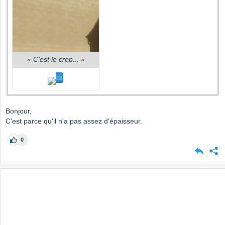
«
C'est le crep...
»
Bonjour,
C'est parce qu'il n'a pas assez d'épaisseur.
0