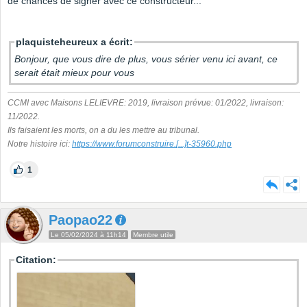
de chances de signer avec ce constructeur...
plaquisteheureux a écrit:
Bonjour, que vous dire de plus, vous sérier venu ici avant, ce
serait était mieux pour vous
CCMI avec Maisons LELIEVRE: 2019, livraison prévue: 01/2022, livraison:
11/2022.
Ils faisaient les morts, on a du les mettre au tribunal.
Notre histoire ici:
https://www.forumconstruire.
[...]
t-35960.php
1
Paopao22
Le 05/02/2024 à 11h14
Membre utile
Citation: