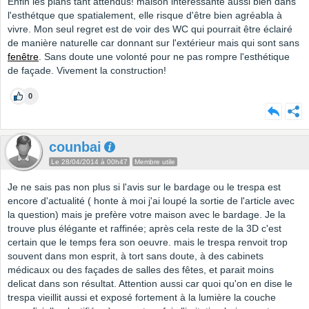
Enfin les plans tant attendus! maison interessante aussi bien dans
l'esthétque que spatialement, elle risque d'être bien agréabla à
vivre. Mon seul regret est de voir des WC qui pourrait être éclairé
de manière naturelle car donnant sur l'extérieur mais qui sont sans
fenêtre
. Sans doute une volonté pour ne pas rompre l'esthétique
de façade. Vivement la construction!
0
counbai
Le 28/04/2014 à 00h47
Membre utile
Je ne sais pas non plus si l'avis sur le bardage ou le trespa est
encore d'actualité ( honte à moi j'ai loupé la sortie de l'article avec
la question) mais je prefère votre maison avec le bardage. Je la
trouve plus élégante et raffinée; après cela reste de la 3D c'est
certain que le temps fera son oeuvre. mais le trespa renvoit trop
souvent dans mon esprit, à tort sans doute, à des cabinets
médicaux ou des façades de salles des fêtes, et parait moins
delicat dans son résultat. Attention aussi car quoi qu'on en dise le
trespa vieillit aussi et exposé fortement à la lumière la couche