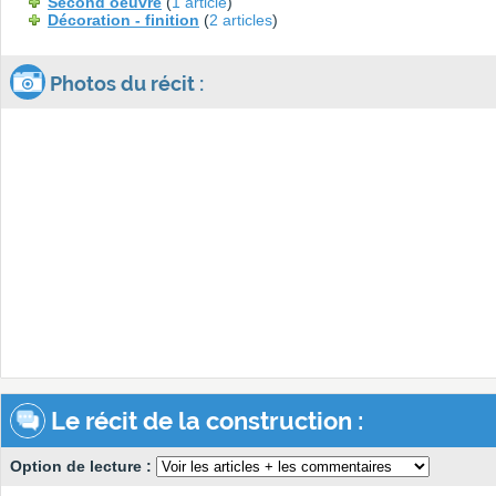
Second oeuvre
(
1 article
)
Décoration - finition
(
2 articles
)
Photos du récit :
Le récit de la construction :
Option de lecture :