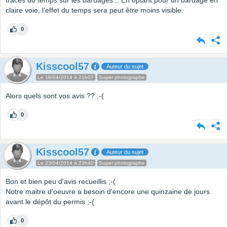
traces du temps sur les bardages... En optant pour un bardage en
claire voie, l'effet du temps sera peut être moins visible.
0
Kisscool57
Auteur du sujet
Le 18/04/2014 à 21h07
Super photographe
Alors quels sont vos avis ?? ;-(
0
Kisscool57
Auteur du sujet
Le 23/04/2014 à 23h40
Super photographe
Bon et bien peu d'avis recueillis ;-(
Notre maitre d'oeuvre a besoin d'encore une quinzaine de jours
avant le dépôt du permis ;-(
0