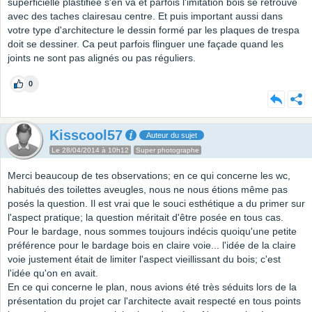
superficielle plastifiée s'en va et parfois l'imitation bois se retrouve
avec des taches clairesau centre. Et puis important aussi dans
votre type d'architecture le dessin formé par les plaques de trespa
doit se dessiner. Ca peut parfois flinguer une façade quand les
joints ne sont pas alignés ou pas réguliers.
0
Kisscool57
Auteur du sujet
Le 28/04/2014 à 10h12
Super photographe
Merci beaucoup de tes observations; en ce qui concerne les wc,
habitués des toilettes aveugles, nous ne nous étions même pas
posés la question. Il est vrai que le souci esthétique a du primer sur
l'aspect pratique; la question méritait d'être posée en tous cas.
Pour le bardage, nous sommes toujours indécis quoiqu'une petite
préférence pour le bardage bois en claire voie... l'idée de la claire
voie justement était de limiter l'aspect vieillissant du bois; c'est
l'idée qu'on en avait.
En ce qui concerne le plan, nous avions été très séduits lors de la
présentation du projet car l'architecte avait respecté en tous points