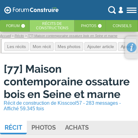
RÉCITS
DE
FORUM
PHOTOS
CONSEILS
‹
‹
CONSTRUCTIONS
Accueil
Récits
[77] Maison contemporaine ossature bois en Seine et marne
Les récits
Mon récit
Mes photos
Ajouter article
Ajouter 
[77] Maison
contemporaine ossature
bois en Seine et marne
Récit de construction de Kisscool57 - 283 messages -
Affiché 59.345 fois
RÉCIT
PHOTOS
ACHATS