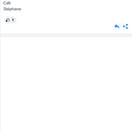
Cdlt
Stéphane
0