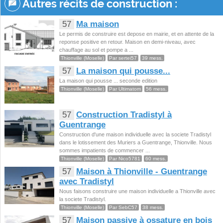
Autres récits de construction :
57
Ma maison
Le permis de construire est depose en mairie, et en attente de la
reponse positive en retour. Maison en demi-niveau, avec
chauffage au sol et pompe a ...
Thionville (Moselle)
Par sertei57
39 mess.
57
La maison qui pousse...
La maison qui pousse ... seconde edition
Thionville (Moselle)
Par Ultimatom
56 mess.
57
Construction Tradistyl à
Guentrange
Construction d'une maison individuelle avec la societe Tradistyl
dans le lotissement des Muriers a Guentrange, Thionville. Nous
sommes impatients de commencer ...
Thionville (Moselle)
Par Nico5781
60 mess.
57
Maison à Thionville - Guentrange
avec Tradistyl
Nous faisons construire une maison individuelle a Thionville avec
la societe Tradistyl.
Thionville (Moselle)
Par SebC57
38 mess.
57
Maison passive à ossature en bois