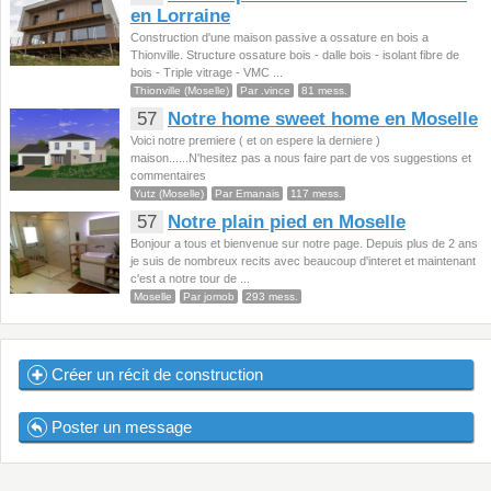
en Lorraine
Construction d'une maison passive a ossature en bois a
Thionville. Structure ossature bois - dalle bois - isolant fibre de
bois - Triple vitrage - VMC ...
Thionville (Moselle)
Par .vince
81 mess.
57
Notre home sweet home en Moselle
Voici notre premiere ( et on espere la derniere )
maison......N'hesitez pas a nous faire part de vos suggestions et
commentaires
Yutz (Moselle)
Par Emanais
117 mess.
57
Notre plain pied en Moselle
Bonjour a tous et bienvenue sur notre page. Depuis plus de 2 ans
je suis de nombreux recits avec beaucoup d'interet et maintenant
c'est a notre tour de ...
Moselle
Par jomob
293 mess.
Créer un récit de construction
Poster un message