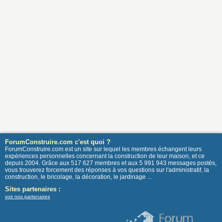
ForumConstruire.com c'est quoi ?
ForumConstruire.com est un site sur lequel les membres échangent leurs
expériences personnelles concernant la construction de leur maison, et ce
depuis 2004. Grâce aux 517 627 membres et aux 5 991 943 messages postés,
vous trouverez forcement des réponses à vos questions sur l'administratif, la
construction, le bricolage, la décoration, le jardinage ...
Sites partenaires :
voir nos partenaires