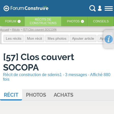
RÉCITS
DE
FORUM
PHOTOS
CONSEILS
‹
‹
CONSTRUCTIONS
Accueil
Récits
[57] Clos couvert SOCOPA
Les récits
Mon récit
Mes photos
Ajouter article
Ajouter 
[57] Clos couvert
SOCOPA
Récit de construction de sdenis1 - 3 messages - Affiché 880
fois
RÉCIT
PHOTOS
ACHATS