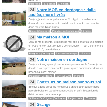
Dordogne
Par Lesliyie
173 mess.
24
Notre MOB en dordogne : dalle
coulée, murs livrés
Bonjour, je suis mme guillaumedu 24 :biggrin: monsieur ma
demande de commencer le post du recit de notre construction
donc me voila Nous allons ...
Neuvic (Dordogne)
Par Mme guillaumedu24
51 mess.
24
Ma maison a MOI
Voila, je me presente, je m'appelle Mel et je construis une maison
en Pass foncier aux alentours de Perigueux ;) Tout a commence
en avril 2010, quand Alienor ...
Perigueux (Dordogne)
Par Meldeschamps
118 mess.
24
Notre maison en dordogne
Bonjour a tous, apres plusieurs mois passes sur le forum, je me
decide a vous presenter notre projet qui va commencer dans les
prochains jours: maison ...
Montcaret (Dordogne)
Par yoyo1981
44 mess.
24
Construction maison sur sous sol
Bonjour a tous apres de nombreuse annee pour passer notre
parcelle boise en parcelle constructible et enfin l'obtention de
defrichement, nous avons pu ...
St Pierre De Chignac (Dordogne)
Par jean seb
165 mess.
24
Grange