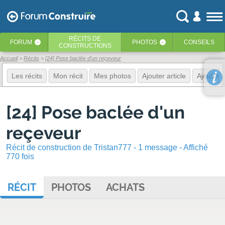
RÉCITS
DE
FORUM
PHOTOS
CONSEILS
‹
‹
CONSTRUCTIONS
Accueil
Récits
[24] Pose baclée d'un reçeveur
Les récits
Mon récit
Mes photos
Ajouter article
Ajouter 
[24] Pose baclée d'un
reçeveur
Récit de construction de Tristan777 - 1 message - Affiché
770 fois
RÉCIT
PHOTOS
ACHATS