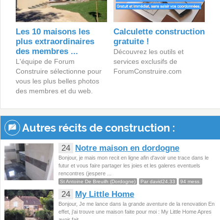
Les 10 maisons les
Calculette construction
plus extraordinaires
gratuite !
des membres ...
Découvrez les outils et
L'équipe de Forum
services exclusifs de
Construire sélectionne pour
ForumConstruire.com
vous les plus belles photos
des membres et du web.
Autres récits de construction :
24
Notre maison en dordogne
Bonjour, je mais mon recit en ligne afin d'avoir une trace dans le
futur et vous faire partager les joies et les galeres eventuels
rencontres (jespere ...
St Antoine De Breuilh (Dordogne)
Par david24.33
94 mess.
24
My Little Home
Bonjour, Je me lance dans la grande aventure de la renovation En
effet, j'ai trouve une maison faite pour moi : My Little Home Apres
avoir fait ...