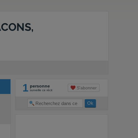
ACONS,
1
personne
S'abonner
surveille ce récit