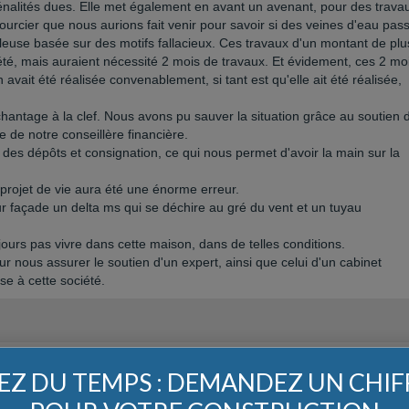
énalités dues. Elle met également en avant un avenant, pour des trava
rcier que nous aurions fait venir pour savoir si des veines d'eau pas
leuse basée sur des motifs fallacieux. Ces travaux d'un montant de plu
été, mais auraient nécessité 2 mois de travaux. Et évidement, ces 2 mo
n avait été réalisée convenablement, si tant est qu'elle ait été réalisée,
chantage à la clef. Nous avons pu sauver la situation grâce au soutien 
e de notre conseillère financière.
e des dépôts et consignation, ce qui nous permet d'avoir la main sur la
projet de vie aura été une énorme erreur.
 façade un delta ms qui se déchire au gré du vent et un tuyau
rs pas vivre dans cette maison, dans de telles conditions.
 nous assurer le soutien d'un expert, ainsi que celui d'un cabinet
se à cette société.
Z DU TEMPS : DEMANDEZ UN CHI