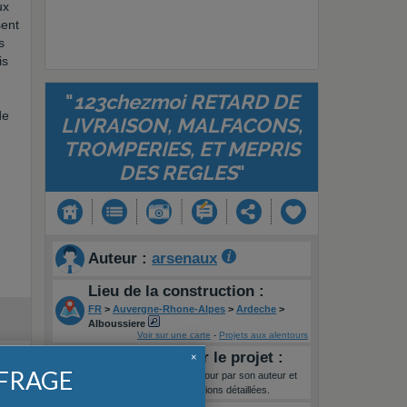
ux
sent
s
is
"
123chezmoi RETARD DE
de
LIVRAISON, MALFACONS,
TROMPERIES, ET MEPRIS
DES REGLES
"
Auteur :
arsenaux
Lieu de la construction :
FR
>
Auvergne-Rhone-Alpes
>
Ardeche
>
Alboussiere
Voir sur une carte
-
Projets aux alentours
Informations sur le projet :
×
FFRAGE
Ce récit n'a pas été mis à jour par son auteur et
ne bénéficie pas d'informations détaillées.