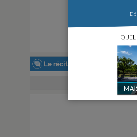
Déc
QUEL 
Le récit de la construction :
Créer un récit de
MAI