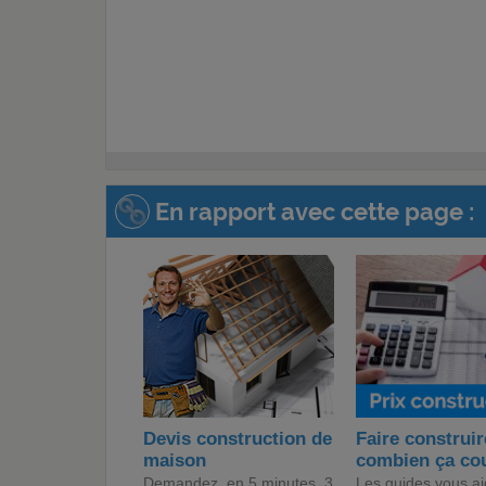
En rapport avec cette page :
Devis construction de
Faire construir
maison
combien ça co
Demandez, en 5 minutes, 3
Les guides vous ai