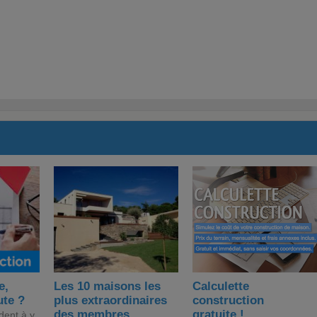
e,
Les 10 maisons les
Calculette
ute ?
plus extraordinaires
construction
des membres ...
gratuite !
dent à y