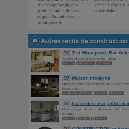
devis comparatifs aux
voir plus clair sur l
professionnels de votre
construction.
région. Gratuit et sans
engagement.
Autres récits de construction 
07
Toit Monopente Bac Acie
Voici les photos de notre projet maison
Ardeche
Par treynaud
153 mess.
07
Maison moderne
Apres de nombreux rebondissement dans notre vi
Notre projet: ...
Guilherand (Ardeche)
Par colila
453 mess.
07
Notre derniere petite mai
Plusieurs adjectifs pour cette maison , dernier
construire ...
Ardeche
Par shou
631 mess.
07
CONSTRUCTION maison d