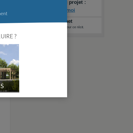
Constructeur du projet :
123 chez moi
ment
Raccourci internet
Aucun raccourci internet pour ce récit.
A quoi ça sert ?
UIRE ?
IS