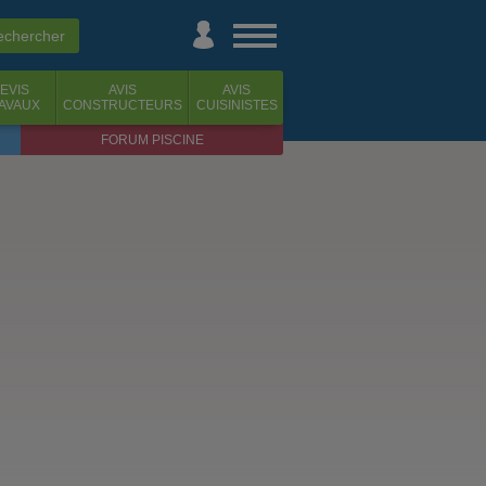
EVIS
AVIS
AVIS
AVAUX
CONSTRUCTEURS
CUISINISTES
FORUM PISCINE