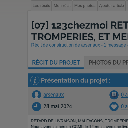
Les récits
Mon récit
Mes photos
Ajouter article
[07] 123chezmoi R
TROMPERIES, ET ME
Récit de construction de arsenaux - 1 message -
RÉCIT
DU PROJET
PHOTOS
DU PR
Présentation du projet :
arsenaux
0 a
28 mai 2024
0 
RETARD DE LIVRAISON, MALFACONS, TROMPERIE
Nous avons signés un CCMI de 12 mois avec une livrai