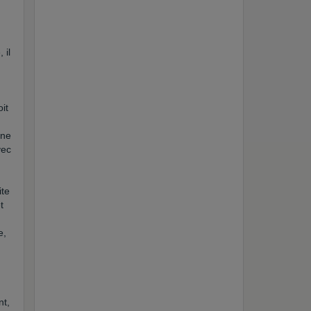
 il
it
ine
vec
ite
t
e,
nt,