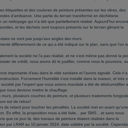
es étiquettes et des coulures de peinture présentes sur les vitres, des
s sondes d'ambiance. Une partie du terrain transformé en déchèterie.
r un nettoyage qui n'a été que partiellement réalisé. Aujourd'hui encore,
 sondes, et les déchets sont toujours présents sur le terrain gênant la
noises ne vont pas jusqu'aux angles des murs.
ienté différemment de ce qui a été indiqué sur le plan, sans que l'on so
inalement la société ne l'a pas réalisé, et ne s'est même pas donné la pe
dossier de crédit, nous avons dû le justifier, comme nous le pouvions, a
nce importante d'eau dans le vide sanitaire et l'avons signalé. Cela n'a
struction. Forcement l'humidité s'est installé dans la maison, et très v
 société par l'expert que nous avions mandaté a été de déshumidifier e
que nous devions mettre le chauffage.
les murs, plusieurs couches de peinture, et plusieurs traitements fongicid
re est de retour!
s de retard pour toucher les pénalités. La société met en avant qu'une
n. En effet, la proposition nous a été faite... par SMS... et sans nous
is que ce jour-là, des travaux de peinture étaient réalisés dans la
ion par LRAR au 10 janvier 2024, date validée par la société. Cependa