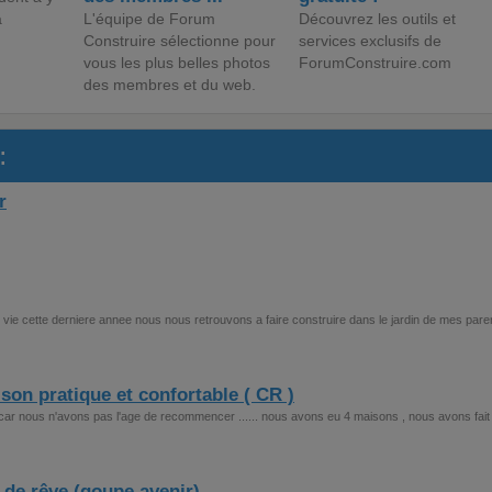
a
L'équipe de Forum
Découvrez les outils et
Construire sélectionne pour
services exclusifs de
vous les plus belles photos
ForumConstruire.com
des membres et du web.
:
r
e cette derniere annee nous nous retrouvons a faire construire dans le jardin de mes pare
son pratique et confortable ( CR )
e car nous n'avons pas l'age de recommencer ...... nous avons eu 4 maisons , nous avons fait
e rêve (goupe avenir)