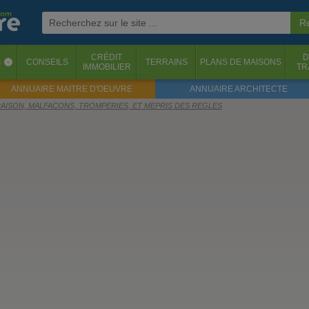
CRÉDIT
D
S
CONSEILS
TERRAINS
PLANS DE MAISONS
‹
IMMOBILIER
TR
ANNUAIRE MAITRE D'OEUVRE
ANNUAIRE ARCHITECTE
IVRAISON, MALFACONS, TROMPERIES, ET MEPRIS DES REGLES