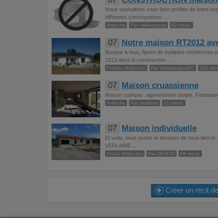
Nous souhaitons vous faire profiter de notre e
differents constructeurs ...
Ardeche
Par mirkocrocop
82 mess.
07
Notre maison RT2012 ave
Bonjour a tous, Apres de multiples recherches 
2013 dans la construction ...
Felines (Ardeche)
Par rastabegood07
121 mes
07
Maison cruassienne
Maison cubique , agencement simple. Fondation
Ardeche
Par mattlaeti
31 mess.
07
Maison individuelle
Et voila, nous avons la decision de nous lancer.
VERLAINE ...
Cruas (Ardeche)
Par ZEFF26
68 mess.
Créer un récit de