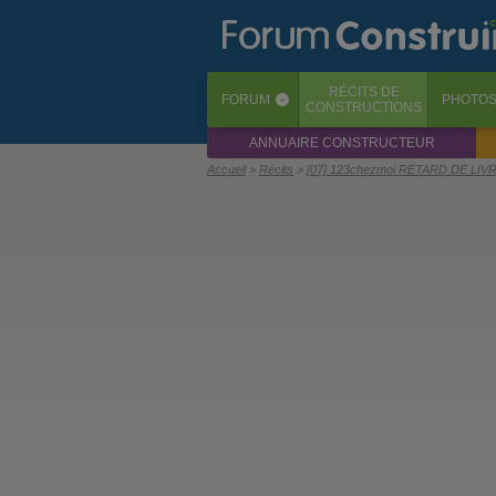
RÉCITS
DE
FORUM
PHOTO
‹
CONSTRUCTIONS
ANNUAIRE CONSTRUCTEUR
Accueil
Récits
[07] 123chezmoi RETARD DE L