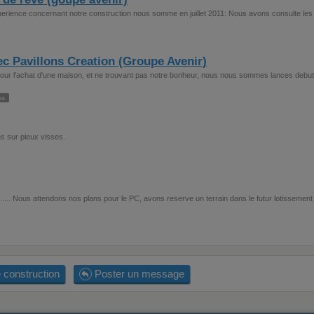
xperience concernant notre construction nous somme en juillet 2011: Nous avons consulte les
c Pavillons Creation (Groupe Avenir)
pour l'achat d'une maison, et ne trouvant pas notre bonheur, nous nous sommes lances debut
s.
s sur pieux visses.
...... Nous attendons nos plans pour le PC, avons reserve un terrain dans le futur lotissement
 construction
Poster un message