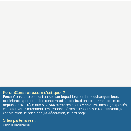
ForumConstruire.com c'est quoi ?
ForumConstruire.com est un site sur lequel les membres échangent leurs
expériences personnelles concernant la construction de leur maison, et ce
depuis 2004. Grâce aux 517 646 membres et aux 5 992 150 messages postés,
vous trouverez forcement des réponses à vos questions sur l'administratif, la
construction, le bricolage, la décoration, le jardinage ...
Sites partenaires :
voir nos partenaires