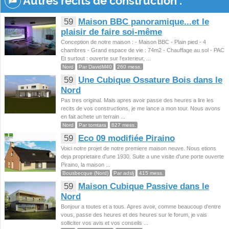
Autres récits de construction :
59
Maison BBC panoramique...et le
plaisir de faire soi-même
Conception de notre maison : - Maison BBC - Plain pied - 4
chambres - Grand espace de vie : 74m2 - Chauffage au sol - PAC
Et surtout : ouverte sur l'exterieur, ...
Nord
Par DavidM40
260 mess.
59
Une Cubique Ossature Bois dans le
Nord
Pas tres original. Mais apres avoir passe des heures a lire les
recits de vos constructions, je me lance a mon tour. Nous avons
en fait achete un terrain ...
Nord
Par tomtara
627 mess.
59
Eco 09 modifiée Piraino
Voici notre projet de notre premiere maison neuve. Nous etions
deja proprietaire d'une 1930. Suite a une visite d'une porte ouverte
Piraino, la maison ...
Bousbecque (Nord)
Par adslj
415 mess.
59
Maison Cubique Passive dans le
Nord
Bonjour a toutes et a tous. Apres avoir, comme beaucoup d'entre
vous, passe des heures et des heures sur le forum, je vais
solliciter vos avis et vos conseils ...