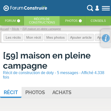
RÉCITS
DE
FORUM
PHOTOS
CONSEILS
‹
‹
CONSTRUCTIONS
Accueil
Récits
[59] maison en pleine campagne
Les récits
Mon récit
Mes photos
Ajouter article
Ajouter 
[59] maison en pleine
campagne
Récit de construction de doty - 5 messages - Affiché 4.338
fois
RÉCIT
PHOTOS
ACHATS