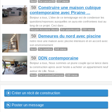
Nord
Par cancan59
117 mess.
59
Construire une maison cubique
contemporaine avec Piraino ...
Bonjour a tous, L'idee de ce temoignage est de condenser les
questions/reponses auxquelles on aura ete confrontees tout au
long de ce projet. Ceci dans ...
Houplin Ancoisne (Nord)
Par alainHouplin
259 mess.
59
Demeures du nord avec piscine
notre reve une maison avec piscine interieure et en accord avec
son environnement
Nord
Par tatieline
348 mess.
59
DDN contemporaine
Bonjour a tous, Nous sommes un jeune couple qui se lance dans
la construction apres avoir hesite a acheter un appartement neuf
autour de Lille. Nous ...
Nord
Par Laurine&François
189 mess.
Créer un récit de construction
Poster un message