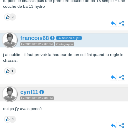
tu pose le chassis puis une premiere couche de ba 13 simple + une
couche de ba 13 hydro
0
francois68
Auteur du sujet
Le 28/01/2012 à 07h54
Photographe
j ai oublie , il faut prevoir la hauteur de ton sol fini quand tu regle le
chassis,
1
cyril11
Le 28/01/2012 à 08h14
oui ça j'y avais pensé
0