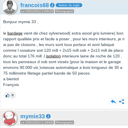
francois68
Auteur du sujet
Le 23/01/2012 à 08h19
Photographe
Bonjour mymie 33 ,
le
bardage
vient de chez sylverwood( extra wood gris lumiere) bon
rapport qualitée prix et facile a poser , pour les murs interieurs, je n
ai pas de cloisons , les murs sont tous porteur et sont fabiqué
comme l ossature soit 120 mill + 2x15 mill osb + 2x13 mill de placo
donc au total 176 mill ,l
isolation
interieure laine de roche de 120 ,
tous les panneaux d osb sont vissés (pour la maison et le garage
environs 90.000 vis )viseuse automatique a bois longueur de 30 a
75 millimetre filetage partiel bande de 50 pieces
a bientot
François
0
mymie33
Le 23/01/2012 à 18h08
Photographe