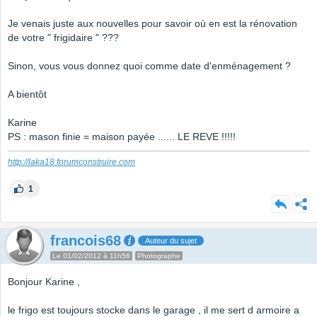
Je venais juste aux nouvelles pour savoir où en est la rénovation
de votre " frigidaire " ???
Sinon, vous vous donnez quoi comme date d'enménagement ?
A bientôt
Karine
PS : mason finie = maison payée ...... LE REVE !!!!!
http://laka18.forumconstruire.com
1
francois68
Auteur du sujet
Le 01/02/2012 à 11h56
Photographe
Bonjour Karine ,
le frigo est toujours stocke dans le garage , il me sert d armoire a