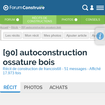
RÉCITS
DE
FORUM
PHOTOS
CONSEILS
‹
‹
CONSTRUCTIONS
Accueil
Récits
[90] autoconstruction ossature bois
Les récits
Mon récit
Mes photos
Ajouter article
Ajouter 
[90] autoconstruction
ossature bois
Récit de construction de francois68 - 51 messages - Affiché
17.973 fois
RÉCIT
PHOTOS
ACHATS