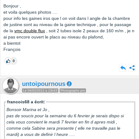
Bonjour ,
et voila quelques photos ....
pour info les gaines iros que l on voit dans l angle de la chambre
de justine sont au niveau de la gaine technique , pour le passage
de la
vmc double flux
, soit 2 tubes isole 2 peaux de 160 m/m , je n
ai pas encore ouvert le placo au niveau du plafond,
a bientot
François
0
untoipournous
Le 04/02/2012 à 13h43
Photographe pro
francois68 a écrit:
Bonsoir Marina et Jo ,
pas de soucis pour la semaine du 6 fevrier je serais dispo si
cela vous convient le mardi 7 fevrier en fin d apres midi ,
comme cela Sabine sera presente ( elle ne travaille pas le
mardi) a vous de definir l heure .....