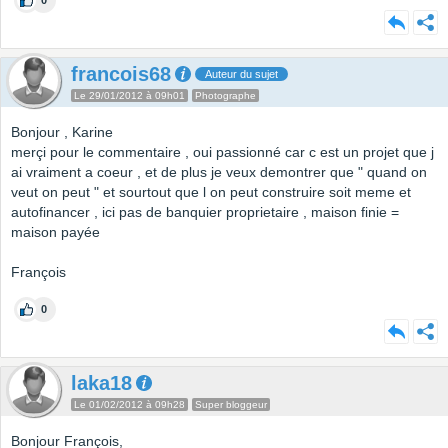
0
francois68
Auteur du sujet
Le 29/01/2012 à 09h01
Photographe
Bonjour , Karine
merçi pour le commentaire , oui passionné car c est un projet que j
ai vraiment a coeur , et de plus je veux demontrer que " quand on
veut on peut " et sourtout que l on peut construire soit meme et
autofinancer , ici pas de banquier proprietaire , maison finie =
maison payée
François
0
laka18
Le 01/02/2012 à 09h28
Super bloggeur
Bonjour François,