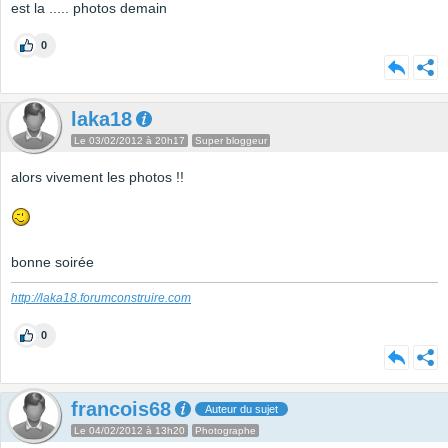
est la ..... photos demain
0
laka18
Le 03/02/2012 à 20h17
Super bloggeur
alors vivement les photos !!
bonne soirée
http://laka18.forumconstruire.com
0
francois68
Auteur du sujet
Le 04/02/2012 à 13h20
Photographe