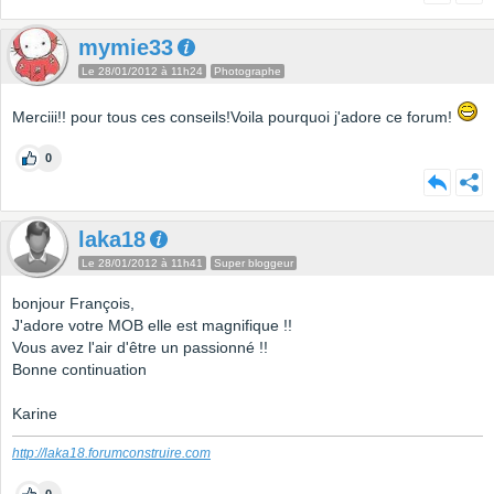
mymie33
Le 28/01/2012 à 11h24
Photographe
Merciii!! pour tous ces conseils!Voila pourquoi j'adore ce forum!
0
laka18
Le 28/01/2012 à 11h41
Super bloggeur
bonjour François,
J'adore votre MOB elle est magnifique !!
Vous avez l'air d'être un passionné !!
Bonne continuation
Karine
http://laka18.forumconstruire.com