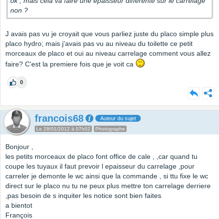
ok , mais cela va faire une épaisseur différente sur le carrelage
non ?
J avais pas vu je croyait que vous parliez juste du placo simple plus
placo hydro; mais j'avais pas vu au niveau du toilette ce petit
morceaux de placo et oui au niveau carrelage comment vous allez
faire? C'est la premiere fois que je voit ca
0
francois68
Auteur du sujet
Le 28/01/2012 à 07h02
Photographe
Bonjour ,
les petits morceaux de placo font office de cale , ,car quand tu
coupe les tuyaux il faut prevoir l epaisseur du carrelage ,pour
carreler je demonte le wc ainsi que la commande , si ttu fixe le wc
direct sur le placo nu tu ne peux plus mettre ton carrelage derriere
,pas besoin de s inquiter les notice sont bien faites
a bientot
François