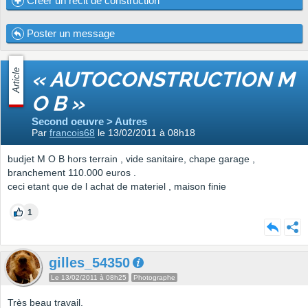
Créer un récit de construction
Poster un message
Article
« AUTOCONSTRUCTION M
O B »
Second oeuvre > Autres
Par
francois68
le 13/02/2011 à 08h18
budjet M O B hors terrain , vide sanitaire, chape garage ,
branchement 110.000 euros .
ceci etant que de l achat de materiel , maison finie
1
gilles_54350
Le 13/02/2011 à 08h25
Photographe
Très beau travail.