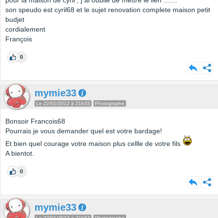
pour la maison de cyril , j ai oubliè de mettre le lien .......
son speudo est cyril68 et le sujet renovation complete maison petit
budjet
cordialement
François
0
mymie33
Le 22/01/2012 à 21h33
Photographe
Bonsoir Francois68
Pourrais je vous demander quel est votre bardage!
Et bien quel courage votre maison plus cellle de votre fils
A bientot.
0
mymie33
Le 22/01/2012 à 21h57
Photographe