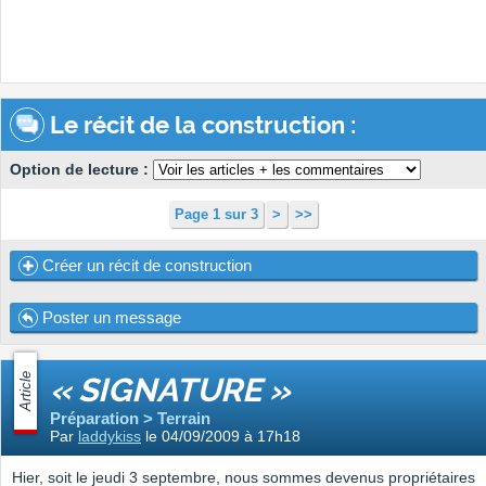
Le récit de la construction :
Option de lecture :
Page 1 sur 3
>
>>
Créer un récit de construction
Poster un message
Article
« SIGNATURE »
Préparation > Terrain
Par
laddykiss
le 04/09/2009 à 17h18
Hier, soit le jeudi 3 septembre, nous sommes devenus propriétaires