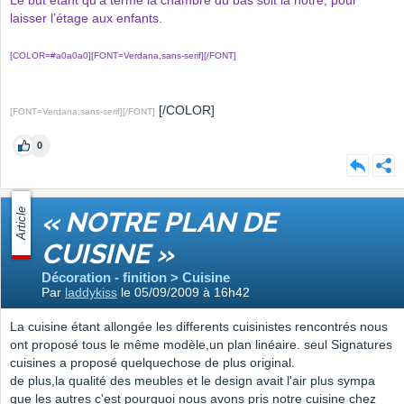
Le but étant qu’à terme la chambre du bas soit la notre, pour
laisser l’étage aux enfants.
[COLOR=#a0a0a0][FONT=Verdana,sans-serif][/FONT]
[/COLOR]
[FONT=Verdana,sans-serif]
[/FONT]
0
Article
« NOTRE PLAN DE
CUISINE »
Décoration - finition > Cuisine
Par
laddykiss
le 05/09/2009 à 16h42
La cuisine étant allongée les differents cuisinistes rencontrés nous
ont proposé tous le même modèle,un plan linéaire. seul Signatures
cuisines a proposé quelquechose de plus original.
de plus,la qualité des meubles et le design avait l'air plus sympa
que les autres c'est pourquoi nous avons pris notre cuisine chez