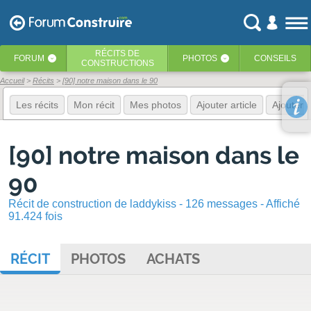
RÉCITS
DE
FORUM
PHOTOS
CONSEILS
‹
‹
CONSTRUCTIONS
Accueil
Récits
[90] notre maison dans le 90
Les récits
Mon récit
Mes photos
Ajouter article
Ajouter 
[90] notre maison dans le
90
Récit de construction de laddykiss - 126 messages - Affiché
91.424 fois
RÉCIT
PHOTOS
ACHATS