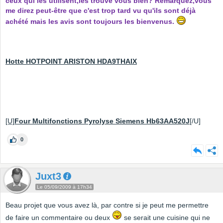
ceux qui les utilisent,les trouvé vous bien? Remarquez,vous
me direz peut-être que c'est trop tard vu qu'ils sont déjà
achété mais les avis sont toujours les bienvenus.
Hotte HOTPOINT ARISTON HDA9THAIX
[U]
Four Multifonctions Pyrolyse Siemens Hb63AA520J
[/U]
0
Juxt3
Le 05/09/2009 à 17h34
Beau projet que vous avez là, par contre si je peut me permettre
de faire un commentaire ou deux
se serait une cuisine qui ne