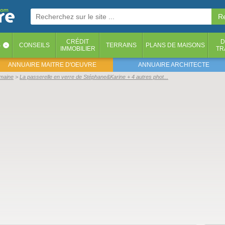
CRÉDIT
D
S
CONSEILS
TERRAINS
PLANS DE MAISONS
‹
IMMOBILIER
TR
ANNUAIRE MAITRE D'OEUVRE
ANNUAIRE ARCHITECTE
emaine
La passerelle en verre de Stéphane&Karine + 4 autres phot...