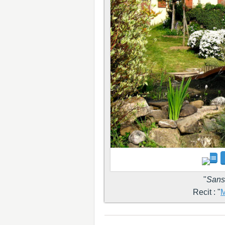
"
Sans
Recit : "
M