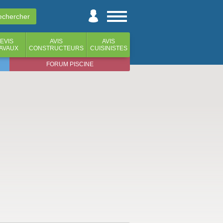
EVIS
AVIS
AVIS
AVAUX
CONSTRUCTEURS
CUISINISTES
FORUM PISCINE