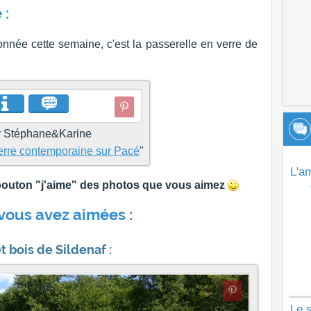
 :
nnée cette semaine, c'est la passerelle en verre de
r Stéphane&Karine
terre contemporaine sur Pacé
"
L'a
e bouton "j'aime" des photos que vous aimez
vous avez aimées :
 bois de Sildenaf :
Le s