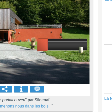
La f
portail ouvert
" par Sildenaf
menons nous dans les bois...
"