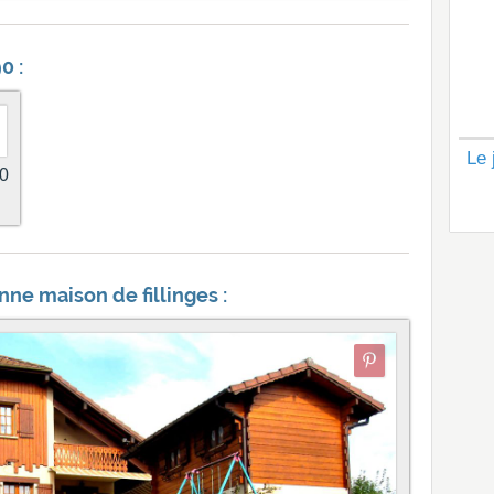
0 :
Le 
90
nne maison de fillinges :