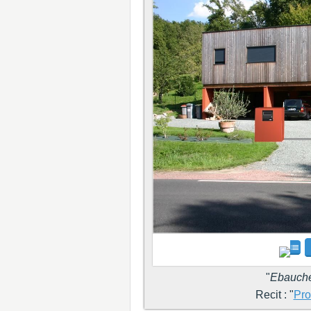
"
Ebauche 
Recit : "
Pro