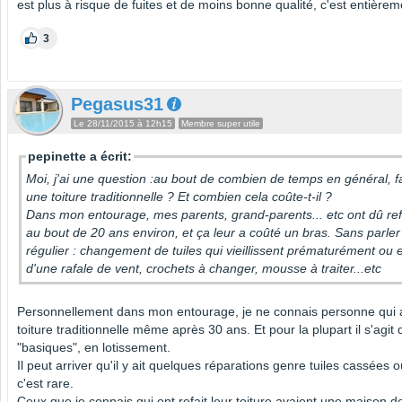
est plus à risque de fuites et de moins bonne qualité, c'est entièrem
3
Pegasus31
Le 28/11/2015 à 12h15
Membre super utile
pepinette a écrit:
Moi, j'ai une question :au bout de combien de temps en général, fau
une toiture traditionnelle ? Et combien cela coûte-t-il ?
Dans mon entourage, mes parents, grand-parents... etc ont dû refa
au bout de 20 ans environ, et ça leur a coûté un bras. Sans parler 
régulier : changement de tuiles qui vieillissent prématurément ou 
d'une rafale de vent, crochets à changer, mousse à traiter...etc
Personnellement dans mon entourage, je ne connais personne qui ai
toiture traditionnelle même après 30 ans. Et pour la plupart il s'agi
"basiques", en lotissement.
Il peut arriver qu'il y ait quelques réparations genre tuiles cassées
c'est rare.
Ceux que je connais qui ont refait leur toiture avaient une maison d