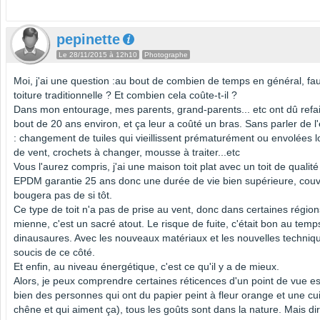
pepinette
Le 28/11/2015 à 12h10
Photographe
Moi, j'ai une question :au bout de combien de temps en général, faut
toiture traditionnelle ? Et combien cela coûte-t-il ?
Dans mon entourage, mes parents, grand-parents... etc ont dû refair
bout de 20 ans environ, et ça leur a coûté un bras. Sans parler de l'
: changement de tuiles qui vieillissent prématurément ou envolées l
de vent, crochets à changer, mousse à traiter...etc
Vous l'aurez compris, j'ai une maison toit plat avec un toit de quali
EPDM garantie 25 ans donc une durée de vie bien supérieure, couve
bougera pas de si tôt.
Ce type de toit n'a pas de prise au vent, donc dans certaines régi
mienne, c'est un sacré atout. Le risque de fuite, c'était bon au temp
dinausaures. Avec les nouveaux matériaux et les nouvelles technique
soucis de ce côté.
Et enfin, au niveau énergétique, c'est ce qu'il y a de mieux.
Alors, je peux comprendre certaines réticences d'un point de vue es
bien des personnes qui ont du papier peint à fleur orange et une cu
chêne et qui aiment ça), tous les goûts sont dans la nature. Mais dire