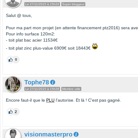
Le 27/11/2015 à 15h24
Super bloggeur
Salut @ tous,
Pour ma part mon projet (en attente financement ptz2016) sera avec 
Pour info surface 120m2:
- toit plat bac acier 11534€
- toit plat zinc plus-value 6909€ soit 18443€
0
Tophe78
Le 27/11/2015 à 15h28
Membre utile
Encore faut-il que le
PLU
l'autorise. Et là ! C'est pas gagné.
2
visionmasterpro