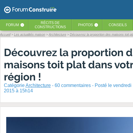
RÉCITS
DE
FORUM
PHOTOS
CONSEILS
‹
‹
CONSTRUCTIONS
Accueil
Les actualités maison
Architecture
Découvrez la proportion des maisons toit pla
Découvrez la proportion 
maisons toit plat dans vot
région !
Catégorie
Architecture
-
60
commentaires - Posté
le vendred
2015 à 15h14