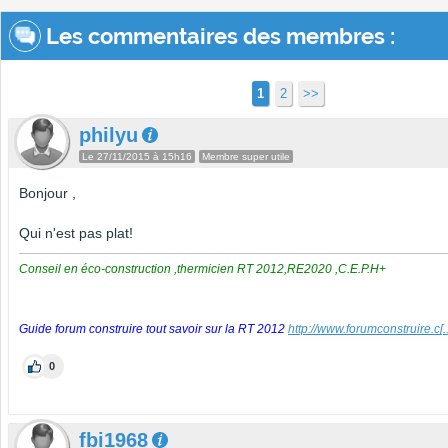
Les commentaires des membres :
1
2
>>
philyu
Le 27/11/2015 à 15h16
Membre super utile
Bonjour ,
Qui n'est pas plat!
Conseil en éco-construction ,thermicien RT 2012,RE2020 ,C.E.P.H+
Guide forum construire tout savoir sur la RT 2012
http://www.forumconstruire.c
[.
0
fbi1968