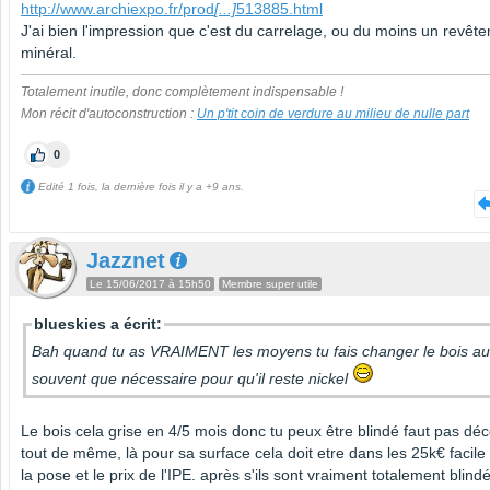
http://www.archiexpo.fr/prod
[...]
513885.html
J'ai bien l'impression que c'est du carrelage, ou du moins un revêt
minéral.
Totalement inutile, donc complètement indispensable !
Mon récit d'autoconstruction :
Un p'tit coin de verdure au milieu de nulle part
0
Edité 1 fois, la dernière fois il y a +9 ans.
Jazznet
Le 15/06/2017 à 15h50
Membre super utile
blueskies a écrit:
Bah quand tu as VRAIMENT les moyens tu fais changer le bois au
souvent que nécessaire pour qu'il reste nickel
Le bois cela grise en 4/5 mois donc tu peux être blindé faut pas dé
tout de même, là pour sa surface cela doit etre dans les 25k€ facile
la pose et le prix de l'IPE. après s'ils sont vraiment totalement blind