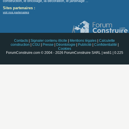
construction, le bricolage, la décoration, le jardinage ...
Sites partenaires :
voir nos partenaires
Contacts
|
Signaler contenu illicite
|
Mentions légales
|
Calculette
construction
|
CGU
|
Presse
|
Déontologie
|
Publicité
|
Confidentialité
|
Cookies
ForumConstruire.com © 2004 - 2026 ForumConstruire SARL | ws61 | 0.225