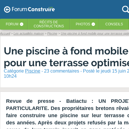
RÉCITS
DE
FORUM
PHOTOS
CONSEILS
‹
‹
CONSTRUCTIONS
Accueil
Les actualités maison
Piscine
Une piscine à fond mobile pour une terrasse opt
Une piscine à fond mobile
pour une terrasse optimis
Catégorie
Piscine
-
23
commentaires - Posté
le jeudi 15 juin
10h24
Revue de presse - Batiactu : UN PROJE
PARTICULARITE. Des propriétaires bretons rêvai
faire construire une piscine sur leur terrasse 
des années. Après deux projets refusés par la ma