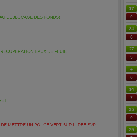
17
0
(AU DEBLOCAGE DES FONDS)
34
6
27
RECUPERATION EAUX DE PLUIE
3
4
0
14
7
RET
35
0
CI DE METTRE UN POUCE VERT SUR L'IDEE SVP
29