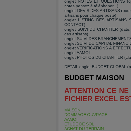
onglet NOTES ET QUESTIONS (questi
notes pensez à téléphoner...)
onglet DEVIS DES ARTISANS (pour co
artisans pour chaque poste)
onglet LISTING DES ARTISANS
CONTACT)
onglet SUIVI DU CHANTIER (date, p
des artisans)
onglet SUIVI DES BRANCHEMENTS (mê
onglet SUIVI DU CAPITAL FINANCIE
onglet VÉRIFICATIONS À EFFECTUER 
onglet AAMOI
onglet PHOTOS DU CHANTIER (clas
DETAIL onglet BUDGET GLOBAL (prév
BUDGET MAISO
ATTENTION CE NE
FICHIER EXCEL E
MAISON
DOMMAGE OUVRAGE
AAMOI
ETUDE DE SOL
ACHAT DU TERRAIN