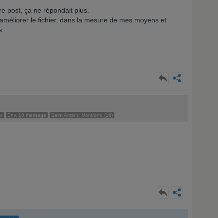
tre post, ça ne répondait plus.
'améliorer le fichier, dans la mesure de mes moyens et
s
r
Env. 10 message
Saint Amand Montrond (18)