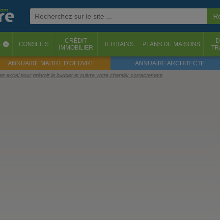
CRÉDIT
D
S
CONSEILS
TERRAINS
PLANS DE MAISONS
‹
IMMOBILIER
TR
ANNUAIRE MAITRE D'OEUVRE
ANNUAIRE ARCHITECTE
ier excel pour prévoir le budget et suivre votre chantier correctement