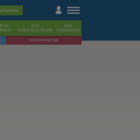
EVIS
AVIS
AVIS
AVAUX
CONSTRUCTEURS
CUISINISTES
FORUM PISCINE