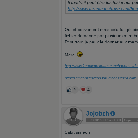
Lud
Il faudrait peut être les fusionner p
Mic
http://www.forumconstruire.com/bo
MC
bix
her
tif
Oui effectivement mais cela fait plus
May
Khe
fichier demandé par plusieurs membres
maw
Et surtout je peux le donner aux mem
Sal
Dra
Merci
Car
jet
Pic
http://www.forumconstruire.com/bonnes_id
gill
Ch
http://acmconstruction.forumconstruire.com
Lou
Se
Crt
9
4
Lau
Pier
Ark
gag
Jojobzh
Jul
Isa
Le 23/01/2017 à 21h30
Super ph
spy
Salut simeon