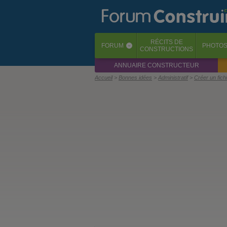
RÉCITS
DE
FORUM
PHOTO
‹
CONSTRUCTIONS
ANNUAIRE CONSTRUCTEUR
Accueil
Bonnes idées
Administratif
Créer un fich