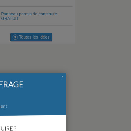
Panneau permis de construire
GRATUIT
Toutes les idées
×
FFRAGE
ment
UIRE ?