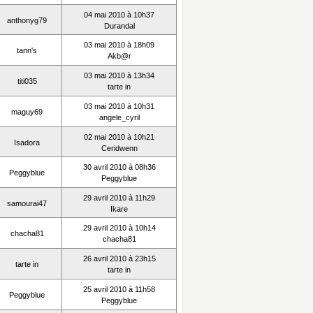
04 mai 2010 à 10h37
anthonyg79
Durandal
03 mai 2010 à 18h09
tann's
Akb@r
03 mai 2010 à 13h34
titi035
tarte in
03 mai 2010 à 10h31
maguy69
angele_cyril
02 mai 2010 à 10h21
Isadora
Ceridwenn
30 avril 2010 à 08h36
Peggyblue
Peggyblue
29 avril 2010 à 11h29
samourai47
Ikare
29 avril 2010 à 10h14
chacha81
chacha81
26 avril 2010 à 23h15
tarte in
tarte in
25 avril 2010 à 11h58
Peggyblue
Peggyblue