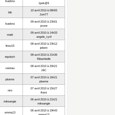
Isadora
1pek@9
10 avril 2010 à 08h55
bib
Jum77
09 avril 2010 à 23h01
Isadora
prune
09 avril 2010 à 14h33
matti
angele_cyril
08 avril 2010 à 23h12
linou15
jebem
08 avril 2010 à 21h36
etpobzh
Ribambelle
08 avril 2010 à 20h21
vaneau
J&C
07 avril 2010 à 16h21
ploeme
ploeme
07 avril 2010 à 15h27
niro
Ikare
06 avril 2010 à 21h21
mikeangie
mikeangie
06 avril 2010 à 19h43
emma13
emma13