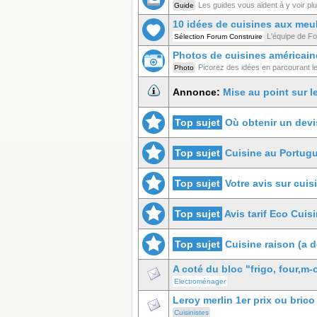
Les guides vous aident à y voir plus
Guide
10 idées de cuisines aux meu
L'équipe de Fo
Sélection Forum Construire
Photos de cuisines américain
Picorez des idées en parcourant l
Photo
Annonce:
Mise au point sur l
Top sujet
Où obtenir un devi
Top sujet
Cuisine au Portugu
Top sujet
Votre avis sur cuis
Top sujet
Avis tarif Eco Cuis
Top sujet
Cuisine raison (a d
A coté du bloc "frigo, four,m-o,
Electroménager
Leroy merlin 1er prix ou brico
Cuisinistes