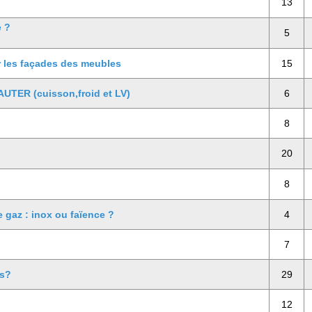
13
e ?
5
r les façades des meubles
15
AUTER (cuisson,froid et LV)
6
8
20
8
 gaz : inox ou faïence ?
4
7
us?
29
12