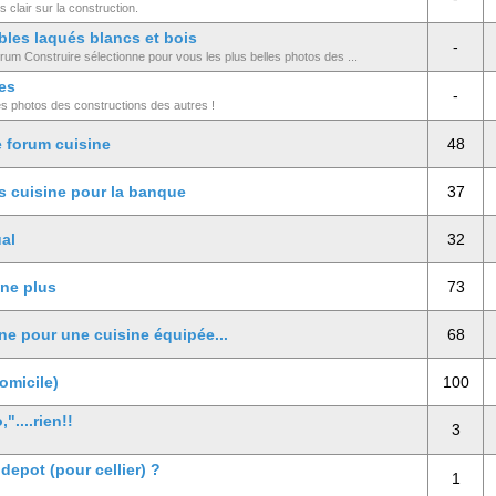
 clair sur la construction.
bles laqués blancs et bois
-
rum Construire sélectionne pour vous les plus belles photos des ...
es
-
es photos des constructions des autres !
e forum cuisine
48
s cuisine pour la banque
37
al
32
ine plus
73
ine pour une cuisine équipée...
68
omicile)
100
"....rien!!
3
 depot (pour cellier) ?
1