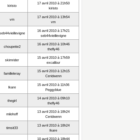
17 avril 2010 à 21h50
kiristo
kiristo
17 avril 2010 à 13h54
vm
vm
16 avril 2010 à 17h21
seb44vieillevigne
seb44vieillevigne
16 avril 2010 à 10h46
choupette2
thefly46
15 avril 2010 à 17h59
skimrider
excalibur
15 avril 2010 à 12h15
familleleray
Ceridwenn
15 avril 2010 à 11h36
Ikare
Peggyblue
14 avril 2010 à 09h10
thegirl
thefly46
13 avril 2010 à 18h24
milohoff
Ceridwenn
13 avril 2010 à 18h24
timsit33
Ikare
10 avril 2010 à 18h44