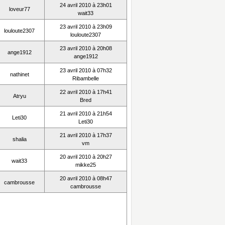
24 avril 2010 à 23h01
loveur77
wait33
23 avril 2010 à 23h09
louloute2307
louloute2307
23 avril 2010 à 20h08
ange1912
ange1912
23 avril 2010 à 07h32
nathinet
Ribambelle
22 avril 2010 à 17h41
Atryu
Bred
21 avril 2010 à 21h54
Leti30
Leti30
21 avril 2010 à 17h37
shalia
vm
20 avril 2010 à 20h27
wait33
mikke25
20 avril 2010 à 08h47
cambrousse
cambrousse