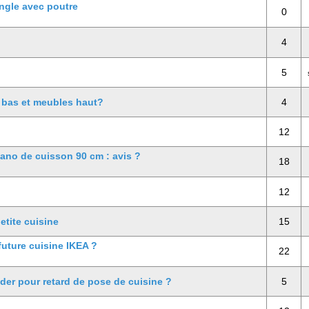
ngle avec poutre
0
4
5
 bas et meubles haut?
4
12
iano de cuisson 90 cm : avis ?
18
12
etite cuisine
15
future cuisine IKEA ?
22
 pour retard de pose de cuisine ?
5