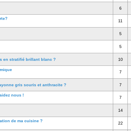
6
rte?
11
5
5
n stratifié brillant blanc ?
10
amique
7
ayonne gris souris et anthracite ?
7
 aidez nous !
7
14
ation de ma cuisine ?
22