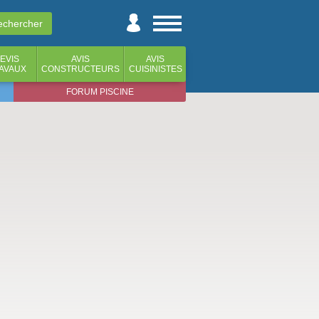
EVIS
AVIS
AVIS
AVAUX
CONSTRUCTEURS
CUISINISTES
FORUM PISCINE