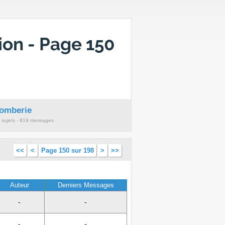
on - Page 150
lomberie
 sujets - 819 messages
<<
<
Page 150 sur 198
>
>>
Auteur
Derniers Messages
-
-
-
-