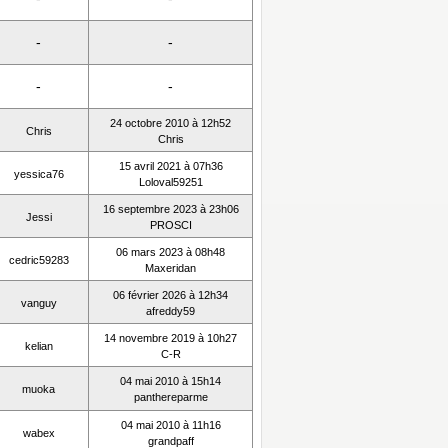
-
-
-
-
24 octobre 2010 à 12h52
Chris
Chris
15 avril 2021 à 07h36
yessica76
Loloval59251
16 septembre 2023 à 23h06
Jessi
PROSCI
06 mars 2023 à 08h48
cedric59283
Maxeridan
06 février 2026 à 12h34
vanguy
afreddy59
14 novembre 2019 à 10h27
kelian
C-R
04 mai 2010 à 15h14
muoka
panthereparme
04 mai 2010 à 11h16
wabex
grandpaff