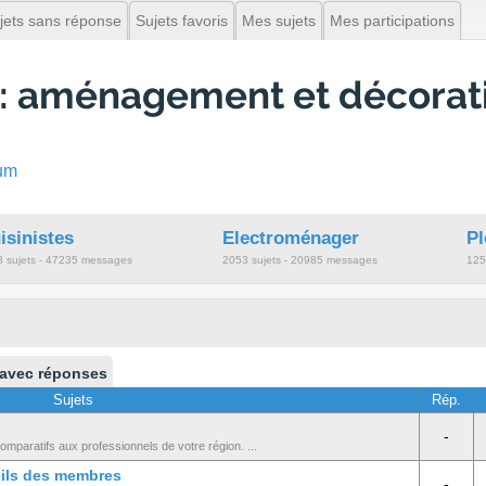
jets sans réponse
Sujets favoris
Mes sujets
Mes participations
 : aménagement et décorati
rum
isinistes
Electroménager
P
 sujets - 47235 messages
2053 sujets - 20985 messages
125
 avec réponses
Sujets
Rép.
-
mparatifs aux professionnels de votre région. ...
eils des membres
-