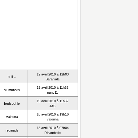
19 avril 2010 à 12h03
belisa
Sarahlala
19 avril 2010 à 11h32
Mumuflo89
nany11
19 avril 2010 à 11h32
fredsophie
J&C
18 avril 2010 à 19h10
valouna
valouna
18 avril 2010 à 07h04
reginads
Ribambelle