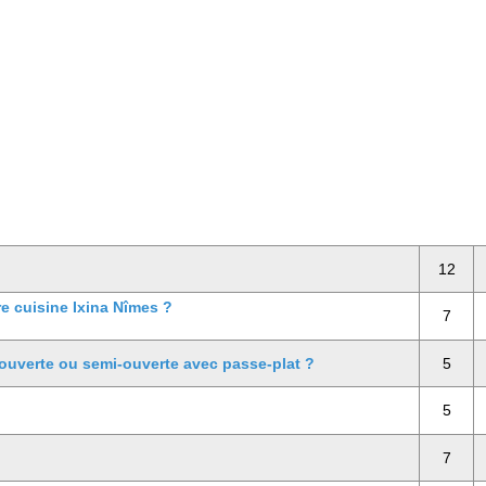
12
re cuisine Ixina Nîmes ?
7
 ouverte ou semi-ouverte avec passe-plat ?
5
5
7