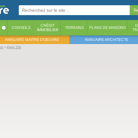
CRÉDIT
D
S
CONSEILS
TERRAINS
PLANS DE MAISONS
‹
IMMOBILIER
TR
ANNUAIRE MAITRE D'OEUVRE
ANNUAIRE ARCHITECTE
on
Page 150