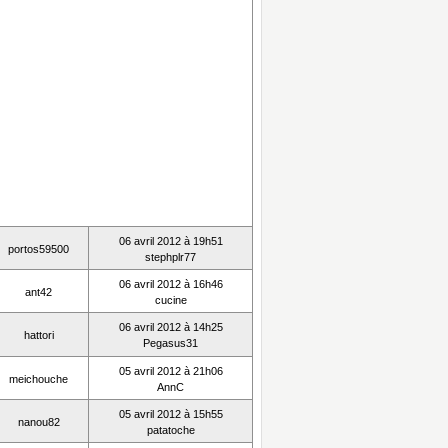
06 avril 2012 à 19h51
portos59500
stephplr77
06 avril 2012 à 16h46
ant42
cucine
06 avril 2012 à 14h25
hattori
Pegasus31
05 avril 2012 à 21h06
meichouche
AnnC
05 avril 2012 à 15h55
nanou82
patatoche