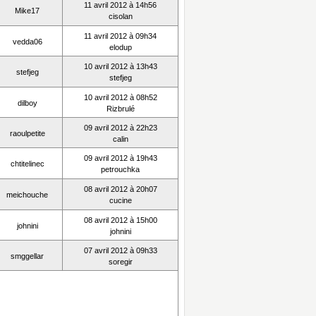
11 avril 2012 à 14h56
Mike17
cisolan
11 avril 2012 à 09h34
vedda06
elodup
10 avril 2012 à 13h43
stefjeg
stefjeg
10 avril 2012 à 08h52
dilboy
Rizbrulé
09 avril 2012 à 22h23
raoulpetite
calin
09 avril 2012 à 19h43
chtitelinec
petrouchka
08 avril 2012 à 20h07
meichouche
cucine
08 avril 2012 à 15h00
johnini
johnini
07 avril 2012 à 09h33
smggellar
soregir