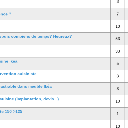
3
ence ?
7
10
Depuis combiens de temps? Heureux?
53
33
isine ikea
5
rvention cuisiniste
3
castrable dans meuble Ikéa
3
uisine (implantation, devis...)
10
tte 150->125
1
10