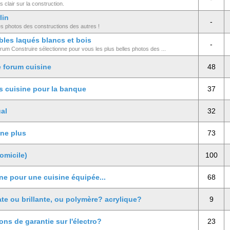
 clair sur la construction.
lin
-
es photos des constructions des autres !
bles laqués blancs et bois
-
rum Construire sélectionne pour vous les plus belles photos des ...
e forum cuisine
48
s cuisine pour la banque
37
al
32
ine plus
73
omicile)
100
ine pour une cuisine équipée...
68
te ou brillante, ou polymère? acrylique?
9
ns de garantie sur l'électro?
23