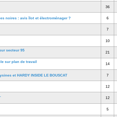
36
s noires : avis îlot et électroménager ?
6
7
10
sur secteur 95
21
e sur plan de travail
14
Eysines et HARDY INSIDE LE BOUSCAT
7
12
.
12
5