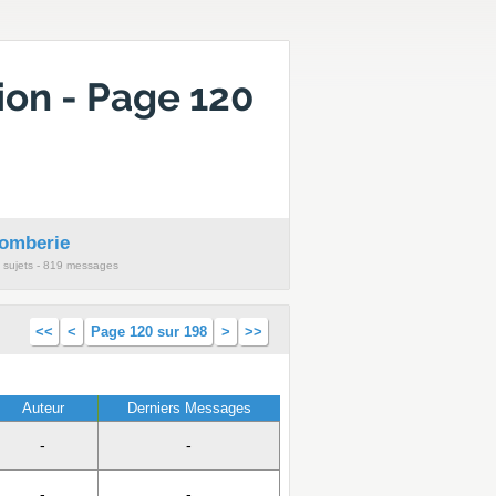
on - Page 120
lomberie
 sujets - 819 messages
<<
<
Page 120 sur 198
>
>>
Auteur
Derniers Messages
-
-
-
-