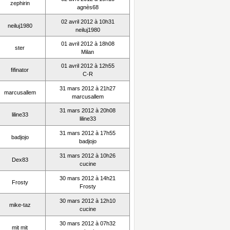
zephirin
agnès68
02 avril 2012 à 10h31
neiluj1980
neiluj1980
01 avril 2012 à 18h08
ster
Milan
01 avril 2012 à 12h55
fifinator
C-R
31 mars 2012 à 21h27
marcusallem
marcusallem
31 mars 2012 à 20h08
liline33
liline33
31 mars 2012 à 17h55
badjojo
badjojo
31 mars 2012 à 10h26
Dex83
cucine
30 mars 2012 à 14h21
Frosty
Frosty
30 mars 2012 à 12h10
mike-taz
cucine
30 mars 2012 à 07h32
mit mit