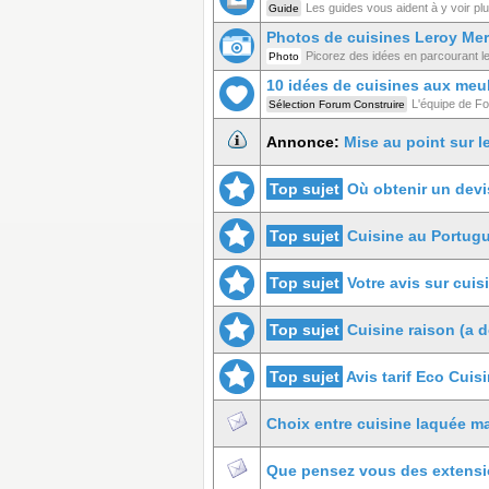
Les guides vous aident à y voir plus
Guide
Photos de cuisines Leroy Mer
Picorez des idées en parcourant l
Photo
10 idées de cuisines aux meu
L'équipe de Fo
Sélection Forum Construire
Annonce:
Mise au point sur l
Top sujet
Où obtenir un devi
Top sujet
Cuisine au Portugu
Top sujet
Votre avis sur cuis
Top sujet
Cuisine raison (a d
Top sujet
Avis tarif Eco Cuis
Choix entre cuisine laquée ma
Que pensez vous des extensio