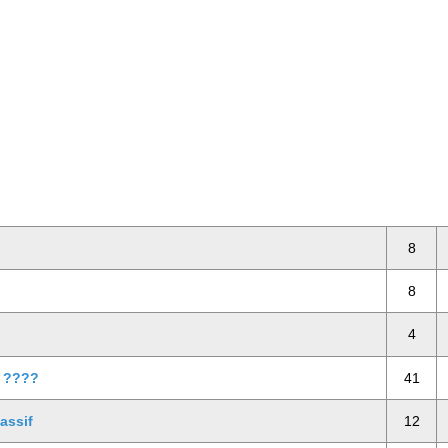
8
8
4
r ????
41
massif
12