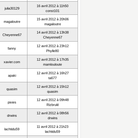
16 avril 2012 à 11h50
julia30129
const101
15 avril 2012 à 20h06
magaloutre
magaloutre
14 avril 2012 à 13h38
Cheyenne67
Cheyenne67
12 avril 2012 à 23h12
fanny
Phylle80
12 avril 2012 à 17h35
xavier.com
mamlouloute
12 avril 2012 à 16h27
apaki
ta677
12 avril 2012 à 15h12
quasim
quasim
12 avril 2012 à 09h48
pixies
Rizbrulé
12 avril 2012 à 08h56
drwins
drwins
11 avril 2012 à 21h23
lachtidu59
lachtidu59