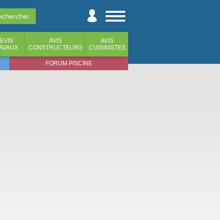
EVIS
AVIS
AVIS
AVAUX
CONSTRUCTEURS
CUISINISTES
FORUM PISCINE