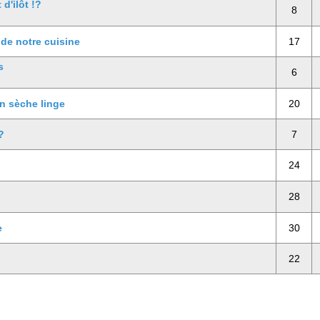
d'ilôt !?
8
 de notre cuisine
17
s
6
n sèche linge
20
?
7
24
28
e
30
22