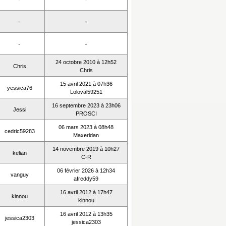
-
-
-
-
24 octobre 2010 à 12h52
Chris
Chris
15 avril 2021 à 07h36
yessica76
Loloval59251
16 septembre 2023 à 23h06
Jessi
PROSCI
06 mars 2023 à 08h48
cedric59283
Maxeridan
14 novembre 2019 à 10h27
kelian
C-R
06 février 2026 à 12h34
vanguy
afreddy59
16 avril 2012 à 17h47
kinnou
kinnou
16 avril 2012 à 13h35
jessica2303
jessica2303