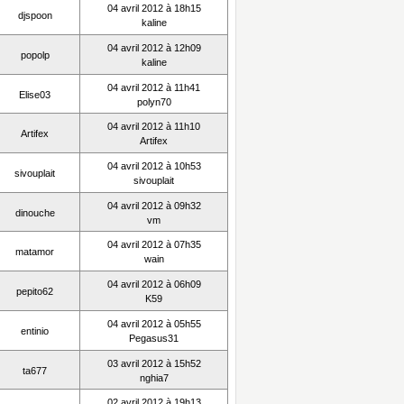
04 avril 2012 à 18h15
djspoon
kaline
04 avril 2012 à 12h09
popolp
kaline
04 avril 2012 à 11h41
Elise03
polyn70
04 avril 2012 à 11h10
Artifex
Artifex
04 avril 2012 à 10h53
sivouplait
sivouplait
04 avril 2012 à 09h32
dinouche
vm
04 avril 2012 à 07h35
matamor
wain
04 avril 2012 à 06h09
pepito62
K59
04 avril 2012 à 05h55
entinio
Pegasus31
03 avril 2012 à 15h52
ta677
nghia7
02 avril 2012 à 19h13