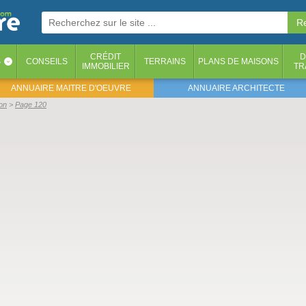
CRÉDIT
D
S
CONSEILS
TERRAINS
PLANS DE MAISONS
‹
IMMOBILIER
TR
ANNUAIRE MAITRE D'OEUVRE
ANNUAIRE ARCHITECTE
on
Page 120