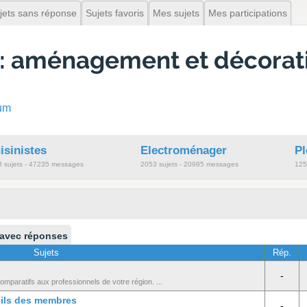
jets sans réponse
Sujets favoris
Mes sujets
Mes participations
 : aménagement et décorati
rum
isinistes
Electroménager
P
 sujets - 47235 messages
2053 sujets - 20985 messages
125
 avec réponses
Sujets
Rép.
-
mparatifs aux professionnels de votre région. ...
eils des membres
-