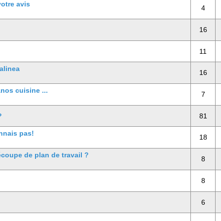
otre avis
4
16
11
alinea
16
os cuisine ...
7
?
81
nnais pas!
18
écoupe de plan de travail ?
8
8
6