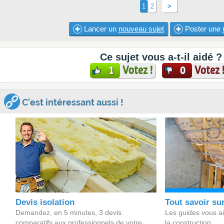
1
2
>
Lancer un
nouveau sujet
Poster une
Ce sujet vous a-t-il aidé ?
Votez !
Votez 
1
0
C'est intéressant aussi !
Devis isolation
Tout savoir sur
Demandez, en 5 minutes, 3 devis
Les guides vous aid
comparatifs aux professionnels de votre
la construction.