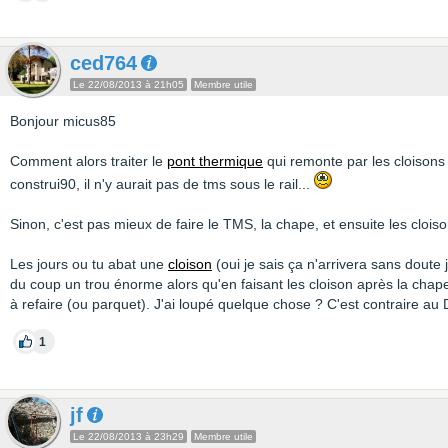
ced764
Le 22/08/2013 à 21h05
Membre utile
Bonjour micus85
Comment alors traiter le
pont thermique
qui remonte par les cloison
construi90, il n'y aurait pas de tms sous le rail...
Sinon, c'est pas mieux de faire le TMS, la chape, et ensuite les clois
Les jours ou tu abat une
cloison
(oui je sais ça n'arrivera sans doute 
du coup un trou énorme alors qu'en faisant les cloison après la chape 
à refaire (ou parquet). J'ai loupé quelque chose ? C'est contraire au
1
jf
Le 22/08/2013 à 23h29
Membre utile