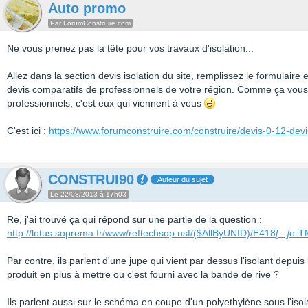
Auto promo
Par ForumConstruire.com
Ne vous prenez pas la tête pour vos travaux d'isolation...
Allez dans la section devis isolation du site, remplissez le formulaire
devis comparatifs de professionnels de votre région. Comme ça vous
professionnels, c'est eux qui viennent à vous
C'est ici :
https://www.forumconstruire.com/construire/devis-0-12-devi
CONSTRUI90
Auteur du sujet
Le 22/08/2013 à 17h03
Re, j'ai trouvé ça qui répond sur une partie de la question :
http://lotus.soprema.fr/www/reftechsop.nsf/($AllByUNID)/E418
[...]
e-T
Par contre, ils parlent d'une jupe qui vient par dessus l'isolant depuis
produit en plus à mettre ou c'est fourni avec la bande de rive ?
Ils parlent aussi sur le schéma en coupe d'un polyethylène sous l'isola