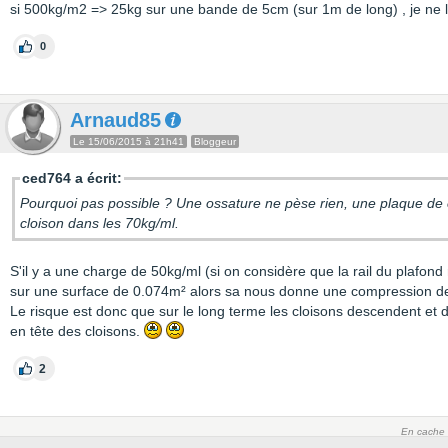
si 500kg/m2 => 25kg sur une bande de 5cm (sur 1m de long) , je ne l
0
Arnaud85
Le 15/06/2015 à 21h41
Bloggeur
ced764 a écrit:
Pourquoi pas possible ? Une ossature ne pèse rien, une plaque de 
cloison dans les 70kg/ml.
S'il y a une charge de 50kg/ml (si on considère que la rail du plafon
sur une surface de 0.074m² alors sa nous donne une compression d
Le risque est donc que sur le long terme les cloisons descendent et
en tête des cloisons.
2
En cache 