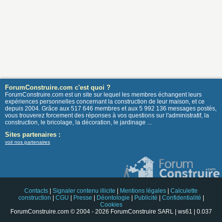
ForumConstruire.com c'est quoi ?
ForumConstruire.com est un site sur lequel les membres échangent leurs
expériences personnelles concernant la construction de leur maison, et ce
depuis 2004. Grâce aux 517 646 membres et aux 5 992 136 messages postés,
vous trouverez forcement des réponses à vos questions sur l'administratif, la
construction, le bricolage, la décoration, le jardinage ...
Sites partenaires :
voir nos partenaires
Contacts
|
Signaler contenu illicite
|
Mentions légales
|
Calculette
construction
|
CGU
|
Presse
|
Déontologie
|
Publicité
|
Confidentialité
|
Cookies
ForumConstruire.com © 2004 - 2026 ForumConstruire SARL | ws61 | 0.037