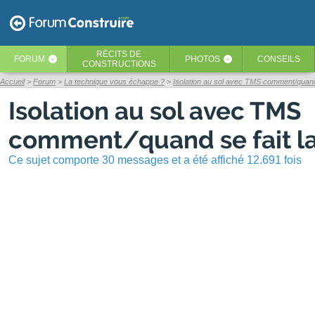
RÉCITS
DE
FORUM
PHOTOS
CONSEILS
‹
‹
CONSTRUCTIONS
Accueil
Forum
La technique vous échappe ?
Isolation au sol avec TMS comment/quand 
Isolation au sol avec TMS
comment/quand se fait la
Ce sujet comporte 30 messages et a été affiché 12.691 fois