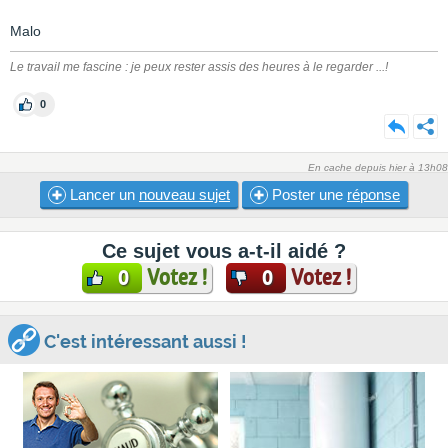
Malo
Le travail me fascine : je peux rester assis des heures à le regarder ...!
0
En cache depuis hier à 13h08
Lancer un
nouveau sujet
Poster une
réponse
Ce sujet vous a-t-il aidé ?
Votez !
Votez !
0
0
C'est intéressant aussi !