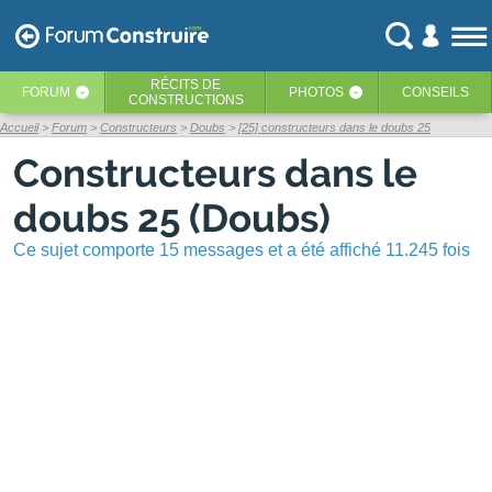
RÉCITS
DE
FORUM
PHOTOS
CONSEILS
‹
‹
CONSTRUCTIONS
Accueil
Forum
Constructeurs
Doubs
[25] constructeurs dans le doubs 25
Constructeurs dans le
doubs 25 (Doubs)
Ce sujet comporte 15 messages et a été affiché 11.245 fois