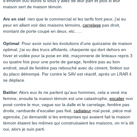
d'environ 500 euros si vous y allez de leur part et plus si leur
maison sert de maison témoin.
Arc en ciel
: rien que le commercial et les tarifs font peur, j'ai eu
peur en allant voir des maisons témoins,
carrelage
pas droit,
montant de porte coupé en deux, etc......
Optimal
: Pour avoir suivi les évolutions d'une quinzaine de maison
optimal, j'ai vu des trucs affolants, charpente qui dort dehors en
hiver et voilée pour la pose en été, maçonnerie de linteaux repris 3
ou quatre fois pour une porte de garage, fenêtre pas au bon
endroit, seuil de fenêtre pas rebouché avec du ciment, finition sur
du placo détrempé. Par contre le SAV est réactif, après un LRAR il
se déplace.
Batilor
: Alors eux ils ne parlent qu'aux hommes, cela a vexé ma
femme, ensuite la maison témoin est une catastrophe,
escalier
non
posé contre le mur, vague sur la dalle et le carrelage, fenêtre pas
droite, rambarde d'escalier pas fixé,
radiateur
mal posé, pièce mal
agencée, j'ai demandé si les entreprises qui avaient fait la maison
témoin étaient les mêmes qui construisaient les maisons, on m'a dit
oui, alors je suis parti.