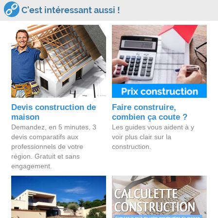
C'est intéressant aussi !
Devis construction de
Faire construire,
maison
combien ça coute ?
Demandez, en 5 minutes, 3
Les guides vous aident à y
devis comparatifs aux
voir plus clair sur la
professionnels de votre
construction.
région. Gratuit et sans
engagement.