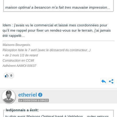
maison optimal a besancon m'a fait tres mauvaise impression...
Idem : j'avais vu le commercial et laissé mes coordonnées pour
qu'il me rappel pour fixer un rendez-vous sur le terrain, j'ai jamais
été rappelé...
Maisons Bourgeois.
Réception faite le 7 avril (avec le déssacord du constructeur...)
+ de 2 mois 1/2 de retard
Construction en CCMI
Adhérent AAMOI 00637
0
etheriel
Le 10/09/2006 à 09h22
ledijonnais a écrit:
tu dois avoir Maisons Optimal basé à Valdahon... qules retours