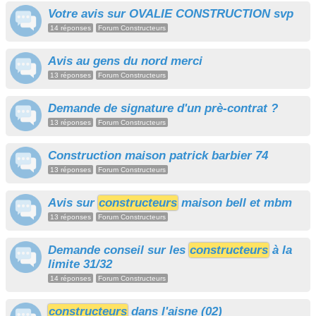
Votre avis sur OVALIE CONSTRUCTION svp
14 réponses
Forum Constructeurs
Avis au gens du nord merci
13 réponses
Forum Constructeurs
Demande de signature d'un prè-contrat ?
13 réponses
Forum Constructeurs
Construction maison patrick barbier 74
13 réponses
Forum Constructeurs
Avis sur
constructeurs
maison bell et mbm
13 réponses
Forum Constructeurs
Demande conseil sur les
constructeurs
à la
limite 31/32
14 réponses
Forum Constructeurs
constructeurs
dans l'aisne (02)