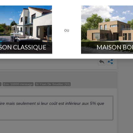
sage
ou
re mais seulement si leur coût est inférieur aux 5% que vous
SON CLASSIQUE
MAISON BO
e
Env. 10000 message
St Yzan De Soudiac (33)
aire mais seulement si leur coût est inférieur aux 5% que