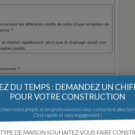
cernant les différents motifs de refus d'une réception de
udence ?
 la maison rapidement, alors que le drainage serait non
autres points...
 réserves ?
Z DU TEMPS : DEMANDEZ UN CHI
POUR VOTRE CONSTRUCTION
rivez votre projet, et les professionnels vous contactent directe
e réceptionner et de mettre des réserve et de toute façon tu
C'est rapide et sans engagement !
es réserves seront lévée.
TYPE DE MAISON SOUHAITEZ-VOUS FAIRE CONSTR