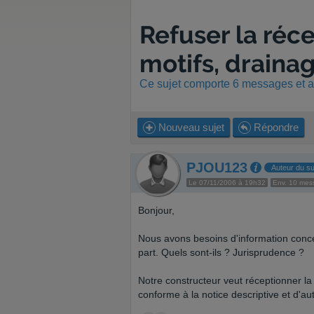
Refuser la réc
motifs, draina
Ce sujet comporte 6 messages et a 
Nouveau sujet
Répondre
PJOU123
Auteur du su
Le 07/11/2006 à 19h32
Env. 10 mes
Bonjour,
Nous avons besoins d'information concer
part. Quels sont-ils ? Jurisprudence ?
Notre constructeur veut réceptionner la
conforme à la notice descriptive et d'aut