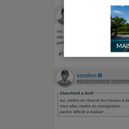
blanchard
Le 08/11/2006 à 11h31
Env. 70 mes
oui, mettre en réserve les travaux à fai
allez mettre en consignation .....
parfois difficile à évaluer ........
MAI
0
sanden
Le 08/11/2006 à 12h47
Photograph
blanchard a écrit:
oui, mettre en réserve les travaux à f
vous allez mettre en consignation .....
parfois difficile à évaluer ........