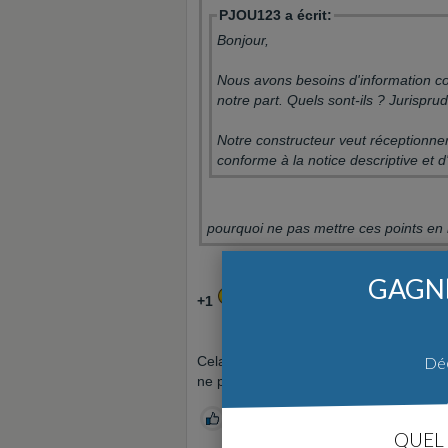
PJOU123 a écrit:
Bonjour,
Nous avons besoins d'information con
notre part. Quels sont-ils ? Jurispr
Notre constructeur veut réceptionner
conforme à la notice descriptive et d'
pourquoi ne pas mettre ces points en
GAGNE
+1
Déc
Cela me parait également plus logique d
ne payera le constructeur que lorsque l
0
QUEL 