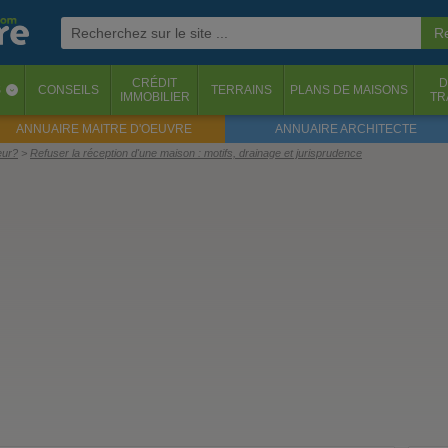
CRÉDIT
D
S
CONSEILS
TERRAINS
PLANS DE MAISONS
‹
IMMOBILIER
TR
ANNUAIRE MAITRE D'OEUVRE
ANNUAIRE ARCHITECTE
eur?
Refuser la réception d'une maison : motifs, drainage et jurisprudence