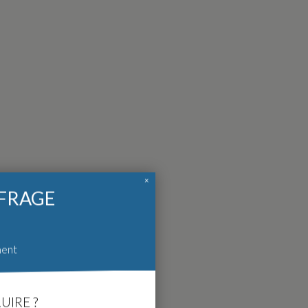
×
FFRAGE
ment
UIRE ?