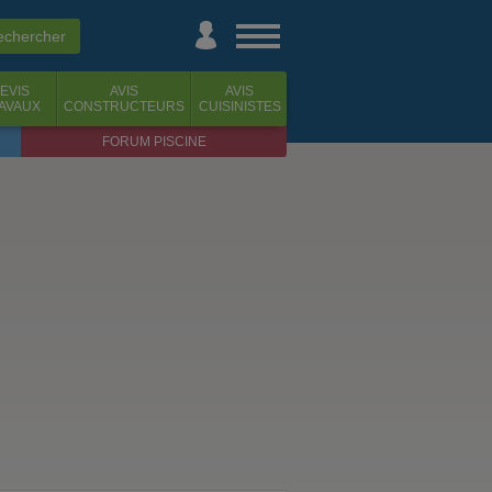
EVIS
AVIS
AVIS
AVAUX
CONSTRUCTEURS
CUISINISTES
FORUM PISCINE