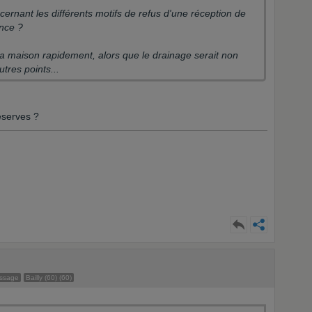
ernant les différents motifs de refus d'une réception de
ence ?
la maison rapidement, alors que le drainage serait non
utres points...
éserves ?
essage
Bailly (60) (60)