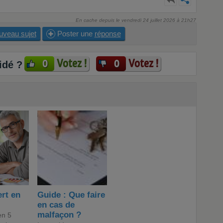
En cache depuis le vendredi 24 juillet 2026 à 21h27
uveau sujet
Poster une
réponse
Votez !
Votez !
0
0
idé ?
rt en
Guide : Que faire
en cas de
malfaçon ?
en 5