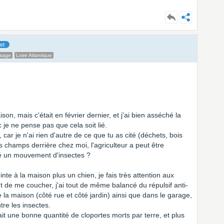
et
ssage
Loire Atlantique
on, mais c'était en février dernier, et j'ai bien asséché la
je ne pense pas que cela soit lié.
 car je n'ai rien d'autre de ce que tu as cité (déchets, bois
 champs derrière chez moi, l'agriculteur a peut être
éré un mouvement d'insectes ?
te à la maison plus un chien, je fais très attention aux
nt de me coucher, j'ai tout de même balancé du répulsif anti-
 la maison (côté rue et côté jardin) ainsi que dans le garage,
ntre les insectes.
ait une bonne quantité de cloportes morts par terre, et plus