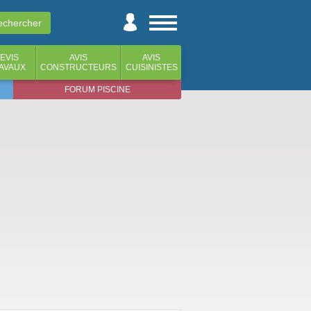
EVIS
AVIS
AVIS
AVAUX
CONSTRUCTEURS
CUISINISTES
FORUM PISCINE