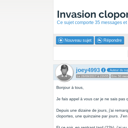
Invasion clopo
Ce sujet comporte 35 messages et a
Nouveau sujet
Répondre
joey4993
Auteur du suj
Le 26/09/2017 à 22h55
Env. 50 me
Bonjour à tous,
Je fais appel à vous car je ne sais pas q
Depuis une dizaine de jours, j'ai remar
cloportes, une quinzaine par jours. J'en
Et ce soir, en rentrant tard (22h), j'ai 