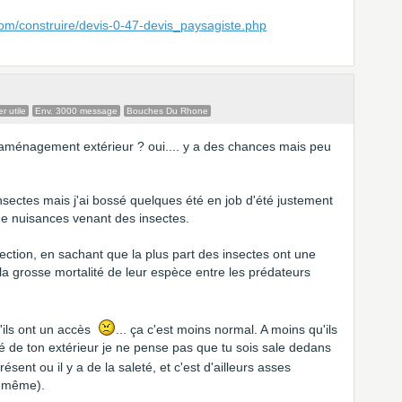
com/construire/devis-0-47-devis_paysagiste.php
 utile
Env. 3000 message
Bouches Du Rhone
l'aménagement extérieur ? oui.... y a des chances mais peu
sectes mais j'ai bossé quelques été en job d'été justement
de nuisances venant des insectes.
ection, en sachant que la plus part des insectes ont une
 la grosse mortalité de leur espèce entre les prédateurs
u'ils ont un accès
... ça c'est moins normal. A moins qu'ils
eté de ton extérieur je ne pense pas que tu sois sale dedans
ésent ou il y a de la saleté, et c'est d'ailleurs asses
s même).