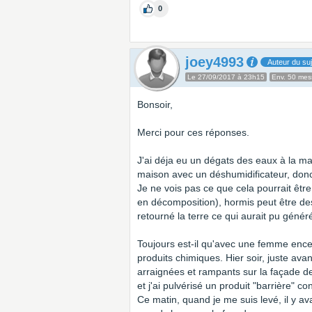
0
joey4993
Auteur du suj
Le 27/09/2017 à 23h15
Env. 50 me
Bonsoir,
Merci pour ces réponses.
J'ai déja eu un dégats des eaux à la mais
maison avec un déshumidificateur, donc 
Je ne vois pas ce que cela pourrait être,
en décomposition), hormis peut être des
retourné la terre ce qui aurait pu gén
Toujours est-il qu'avec une femme encein
produits chimiques. Hier soir, juste ava
arraignées et rampants sur la façade de
et j'ai pulvérisé un produit "barrière" co
Ce matin, quand je me suis levé, il y av