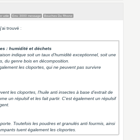
 utile
Env. 3000 message
Bouches Du Rhone
ai trouvé :
rtes : humidité et déchets
son indique soit un taux d'humidité exceptionnel, soit une
ets, du genre bois en décomposition.
galement les cloportes, qui ne peuvent pas survivre
ent les cloportes, l'huile anti insectes à base d'extrait de
me un répulsif et les fait partir. C'est également un répulsif
rgent.
loporte. Toutefois les poudres et granulés anti fourmis, ainsi
rampants tuent également les cloportes.