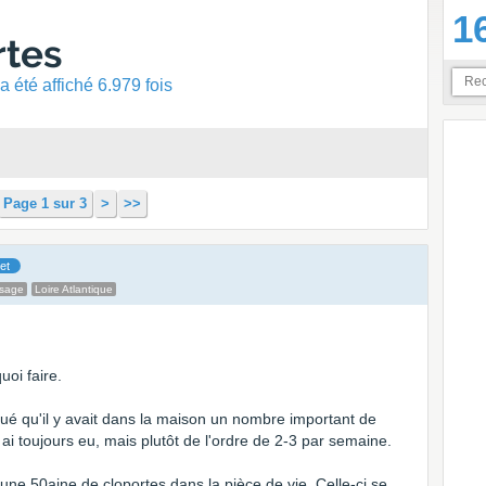
1
rtes
 été affiché 6.979 fois
Page 1 sur 3
>
>>
et
ssage
Loire Atlantique
uoi faire.
qué qu'il y avait dans la maison un nombre important de
 ai toujours eu, mais plutôt de l'ordre de 2-3 par semaine.
vu une 50aine de cloportes dans la pièce de vie. Celle-ci se