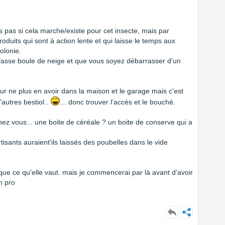
sais pas si cela marche/existe pour cet insecte, mais par
roduits qui sont à action lente et qui laisse le temps aux
olonie.
a fasse boule de neige et que vous soyez débarrasser d'un
our ne plus en avoir dans la maison et le garage mais c'est
'autres bestiol..
... donc trouver l’accès et le bouché.
 chez vous... une boite de céréale ? un boite de conserve qui a
isants auraient'ils laissés des poubelles dans le vide
que ce qu'elle vaut. mais je commencerai par là avant d'avoir
n pro