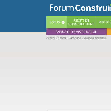
RÉCITS
DE
FORUM
PHOTO
‹
CONSTRUCTIONS
ANNUAIRE CONSTRUCTEUR
Accueil
Forum
Jardinage
Invasion cloportes