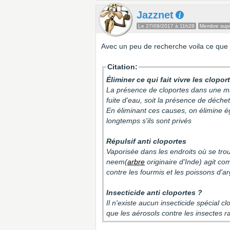
Jazznet
Le 27/09/2017 à 11h28
Membre super
Avec un peu de recherche voila ce que j'
Citation:
Éliminer ce qui fait vivre les clopo
La présence de cloportes dans une mai
fuite d'eau, soit la présence de déch
En éliminant ces causes, on élimine é
longtemps s'ils sont privés
Répulsif anti cloportes
Vaporisée dans les endroits où se trouv
neem(
arbre
originaire d'Inde) agit com
contre les fourmis et les poissons d'a
Insecticide anti cloportes ?
Il n'existe aucun insecticide spécial c
que les aérosols contre les insectes 