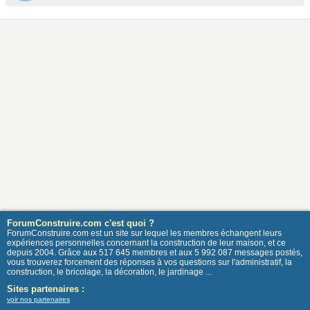
ForumConstruire.com c'est quoi ?
ForumConstruire.com est un site sur lequel les membres échangent leurs
expériences personnelles concernant la construction de leur maison, et ce
depuis 2004. Grâce aux 517 645 membres et aux 5 992 087 messages postés,
vous trouverez forcement des réponses à vos questions sur l'administratif, la
construction, le bricolage, la décoration, le jardinage ...
Sites partenaires :
voir nos partenaires