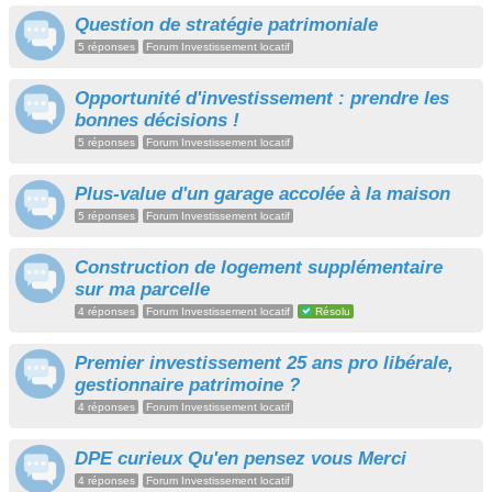
Question de stratégie patrimoniale
5 réponses
Forum Investissement locatif
Opportunité d'investissement : prendre les
bonnes décisions !
5 réponses
Forum Investissement locatif
Plus-value d'un garage accolée à la maison
5 réponses
Forum Investissement locatif
Construction de logement supplémentaire
sur ma parcelle
4 réponses
Forum Investissement locatif
Résolu
Premier investissement 25 ans pro libérale,
gestionnaire patrimoine ?
4 réponses
Forum Investissement locatif
DPE curieux Qu'en pensez vous Merci
4 réponses
Forum Investissement locatif