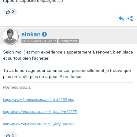
(apport, capacité d'épargne,...)
2
elokan
Le 03/03/2018 à 14h37
Photographe
Selon moi ( et mon expérience ) appartement à rénover, bien placé
et surtout bien l'acheter.
Tu as le bon age pour commencer, personnellement je trouve que
plus on vieilli, plus on a peur. Alors fonce
Nos rénovations.
https://www.forumconstruire.
[...]
t-36260.php
http://www.forumconstruire.c
[...]
php?r=12375
http://www.forumconstruire.c
[...]
amp;start=0
1