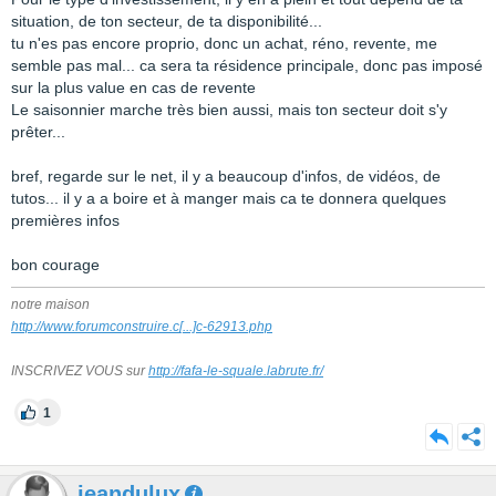
situation, de ton secteur, de ta disponibilité...
tu n'es pas encore proprio, donc un achat, réno, revente, me
semble pas mal... ca sera ta résidence principale, donc pas imposé
sur la plus value en cas de revente
Le saisonnier marche très bien aussi, mais ton secteur doit s'y
prêter...
bref, regarde sur le net, il y a beaucoup d'infos, de vidéos, de
tutos... il y a a boire et à manger mais ca te donnera quelques
premières infos
bon courage
notre maison
http://www.forumconstruire.c
[...]
c-62913.php
INSCRIVEZ VOUS sur
http://fafa-le-squale.labrute.fr/
1
jeandulux