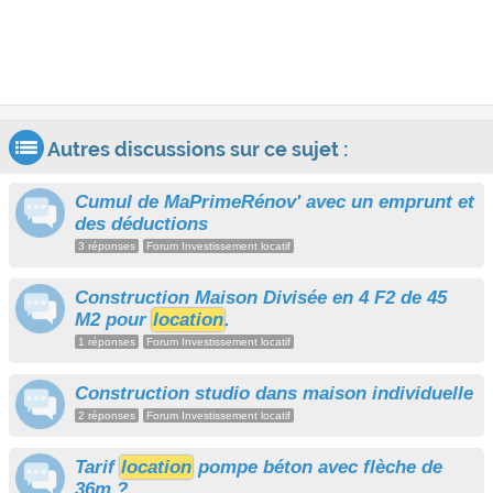
Autres discussions sur ce sujet :
Cumul de MaPrimeRénov' avec un emprunt et
des déductions
3 réponses
Forum Investissement locatif
Construction Maison Divisée en 4 F2 de 45
M2 pour
location
.
1 réponses
Forum Investissement locatif
Construction studio dans maison individuelle
2 réponses
Forum Investissement locatif
Tarif
location
pompe béton avec flèche de
36m ?