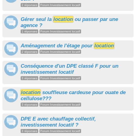
2 réponses
Forum Investissement locatif
Gérer seul la
location
ou passer par une
agence ?
1 réponses
Forum Investissement locatif
Aménagement de l'étage pour
location
2 réponses
Forum Investissement locatif
Conséquence d'un DPE classé F pour un
investissement locatif
3 réponses
Forum Investissement locatif
location
souffleuse cardeuse pour ouate de
cellulose???
3 réponses
Forum Investissement locatif
DPE E avec chauffage collectif,
investissement locatif ?
3 réponses
Forum Investissement locatif