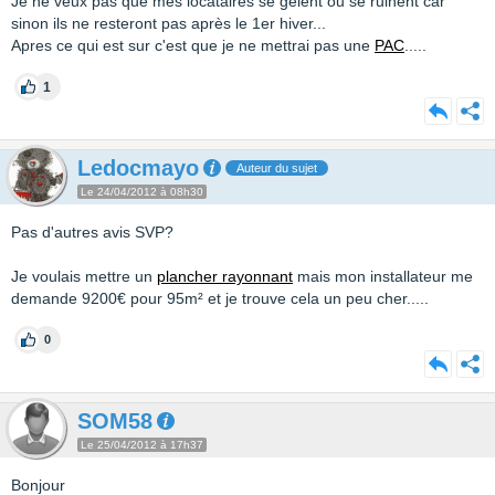
Je ne veux pas que mes locataires se gèlent ou se ruinent car
sinon ils ne resteront pas après le 1er hiver...
Apres ce qui est sur c'est que je ne mettrai pas une
PAC
.....
1
Ledocmayo
Auteur du sujet
Le 24/04/2012 à 08h30
Pas d'autres avis SVP?
Je voulais mettre un
plancher rayonnant
mais mon installateur me
demande 9200€ pour 95m² et je trouve cela un peu cher.....
0
SOM58
Le 25/04/2012 à 17h37
Bonjour