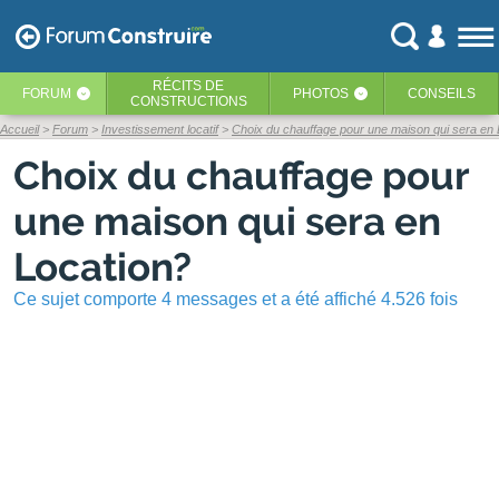
RÉCITS
DE
FORUM
PHOTOS
CONSEILS
‹
‹
CONSTRUCTIONS
Accueil
Forum
Investissement locatif
Choix du chauffage pour une maison qui sera en 
Choix du chauffage pour
une maison qui sera en
Location?
Ce sujet comporte 4 messages et a été affiché 4.526 fois