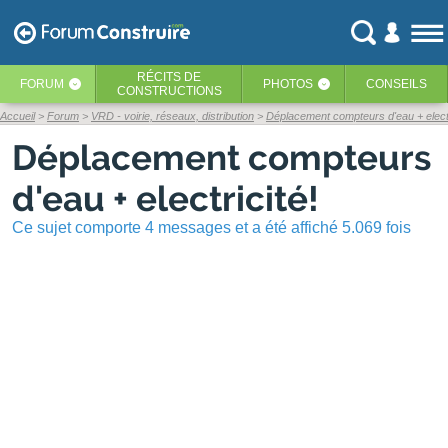
RÉCITS
DE
FORUM
PHOTOS
CONSEILS
‹
‹
CONSTRUCTIONS
Accueil
Forum
VRD - voirie, réseaux, distribution
Déplacement compteurs d'eau + electr
Déplacement compteurs
d'eau + electricité!
Ce sujet comporte 4 messages et a été affiché 5.069 fois