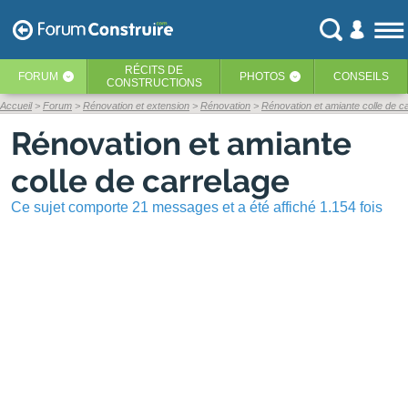
RÉCITS
DE
FORUM
PHOTOS
CONSEILS
‹
‹
CONSTRUCTIONS
Accueil
Forum
Rénovation et extension
Rénovation
Rénovation et amiante colle de c
Rénovation et amiante
colle de carrelage
Ce sujet comporte 21 messages et a été affiché 1.154 fois