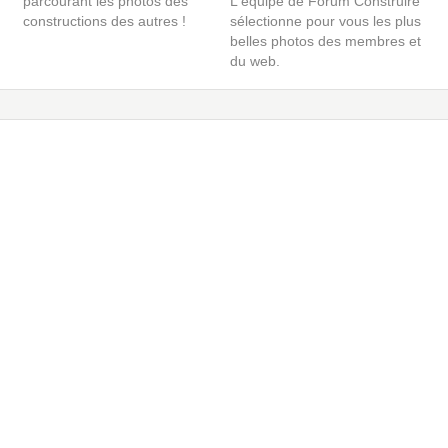
parcourant les photos des
L'équipe de Forum Construire
constructions des autres !
sélectionne pour vous les plus
belles photos des membres et
du web.