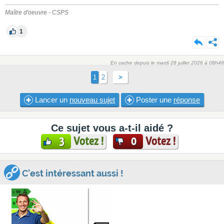
Maître d'oeuvre - CSPS
1
En cache depuis le mardi 28 juillet 2026 à 08h48
1
2
>
Lancer un
nouveau sujet
Poster une
réponse
Ce sujet vous a-t-il aidé ?
Votez !
Votez !
3
0
C'est intéressant aussi !