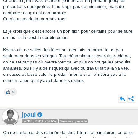
Ceci dit, si j'en avais à casser, je le ferais, en prenant quelques
précautions quelquefois. Il ne s'agit pas de minimiser, mais de
comparer ce qui est comparable.
Ce n'est pas de la mort aux rats.
Et je crois que c'est encore un bon filon pour certains pour se faire
du fric. Et là c'est la double peine.
Beaucoup de salles des fêtes ont des toits en amiante, et pas
seulement dans les villages. Tout désamianter poserait problème,
on ne saurait pas où mettre tout ça, et plus on bouge les produits
amiantés, plus il y a de risques qu'avec du travail fait à la va vite,
on casse et fasse voler le produit, même si on arrivera pas à la
concentration qu'il y avait dans les usines.
0
jpaul
Le 30/08/2019 à 20h59
Membre super utile
On ne parle pas des salariés de chez Eternit ou similaires, on parle