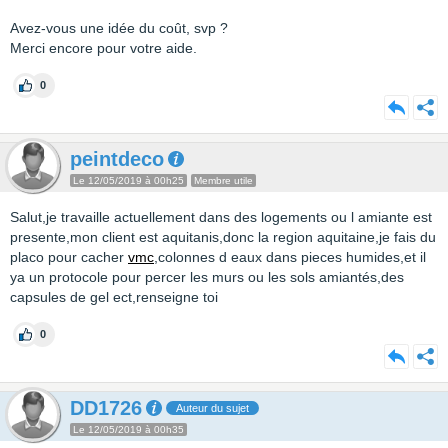
Avez-vous une idée du coût, svp ?
Merci encore pour votre aide.
0
peintdeco
Le 12/05/2019 à 00h25
Membre utile
Salut,je travaille actuellement dans des logements ou l amiante est
presente,mon client est aquitanis,donc la region aquitaine,je fais du
placo pour cacher
vmc
,colonnes d eaux dans pieces humides,et il
ya un protocole pour percer les murs ou les sols amiantés,des
capsules de gel ect,renseigne toi
0
DD1726
Auteur du sujet
Le 12/05/2019 à 00h35