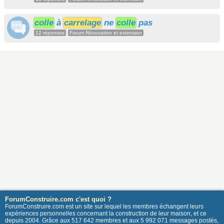
colle
à
carrelage
ne
colle
pas
12 réponses
Forum Rénovation et extension
ForumConstruire.com c'est quoi ?
ForumConstruire.com est un site sur lequel les membres échangent leurs
expériences personnelles concernant la construction de leur maison, et ce
depuis 2004. Grâce aux 517 642 membres et aux 5 992 071 messages postés,