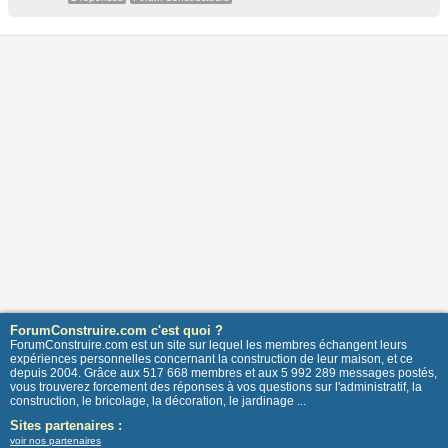
ForumConstruire.com c'est quoi ?
ForumConstruire.com est un site sur lequel les membres échangent leurs
expériences personnelles concernant la construction de leur maison, et ce
depuis 2004. Grâce aux 517 668 membres et aux 5 992 289 messages postés,
vous trouverez forcement des réponses à vos questions sur l'administratif, la
construction, le bricolage, la décoration, le jardinage ...
Sites partenaires :
voir nos partenaires