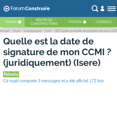
RÉCITS
DE
FORUM
PHOTOS
CONSEILS
‹
‹
CONSTRUCTIONS
Accueil
Forum
Constructeurs
Isere
[38] Quelle est la date de signature de mon CCMI
Quelle est la date de
signature de mon CCMI ?
(juridiquement) (Isere)
Résolu
Ce sujet comporte 3 messages et a été affiché 172 fois