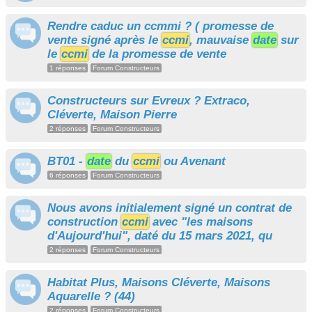
Rendre caduc un ccmmi ? ( promesse de
vente signé après le
ccmi
, mauvaise
date
sur
le
ccmi
de la promesse de vente
1 réponses
Forum Constructeurs
Constructeurs sur Evreux ? Extraco,
Cléverte, Maison Pierre
2 réponses
Forum Constructeurs
BT01 -
date
du
ccmi
ou Avenant
6 réponses
Forum Constructeurs
Nous avons initialement signé un contrat de
construction
ccmi
avec "les maisons
d'Aujourd'hui", daté du 15 mars 2021, qu
2 réponses
Forum Constructeurs
Habitat Plus, Maisons Cléverte, Maisons
Aquarelle ? (44)
2 réponses
Forum Constructeurs