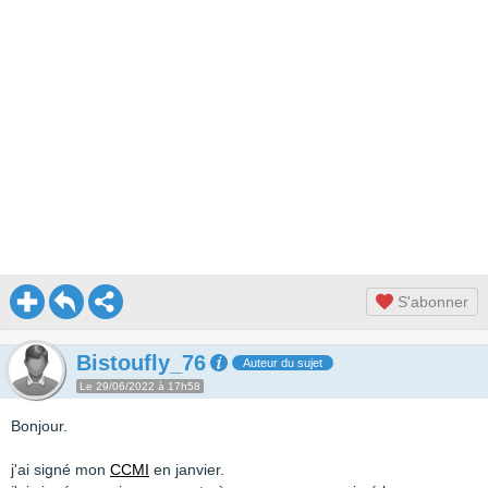
S'abonner
Bistoufly_76
Auteur du sujet
Le 29/06/2022 à 17h58
Bonjour.
j'ai signé mon
CCMI
en janvier.