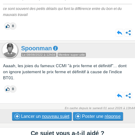
ce sont souvent des petits détails qui font la différence entre du bon et du
mauvais travail
0
Spoonman
Le 08/08/2022 à 12h04
Membre super utile
Aaaah, les joies du fameux CCMI "à prix ferme et définitif"... dont
on ignore justement le prix ferme et définitif à cause de l'indice
BT01.
0
En cache depuis le samedi 01 aout 2026 à 13h44
Lancer un
nouveau sujet
Poster une
réponse
Ce sujet vous a-t-il aidé ?