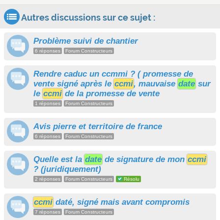
Autres discussions sur ce sujet :
Problème suivi de chantier
6 réponses
Forum Constructeurs
Rendre caduc un ccmmi ? ( promesse de
vente signé après le
ccmi
, mauvaise
date
sur
le
ccmi
de la promesse de vente
1 réponses
Forum Constructeurs
Avis pierre et territoire de france
6 réponses
Forum Constructeurs
Quelle est la
date
de signature de mon
ccmi
? (juridiquement)
2 réponses
Forum Constructeurs
Résolu
ccmi
daté, signé mais avant compromis
7 réponses
Forum Constructeurs