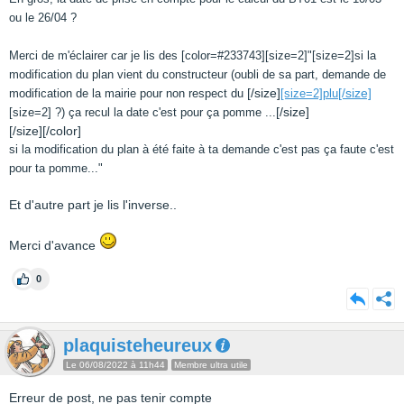
ou le 26/04 ?
Merci de m'éclairer car je lis des [color=#233743][size=2]"
[size=2]si la
modification du plan vient du constructeur (oubli de sa part, demande de
[/size]
[/size]
modification de la mairie pour non respect du
[size=2]plu
[/size]
[size=2] ?) ça recul la date c'est pour ça pomme ...
[/size][/color]
si la modification du plan à été faite à ta demande c'est pas ça faute c'est
pour ta pomme..."
Et d'autre part je lis l'inverse..
Merci d'avance
0
plaquisteheureux
Le 06/08/2022 à 11h44
Membre ultra utile
Erreur de post, ne pas tenir compte