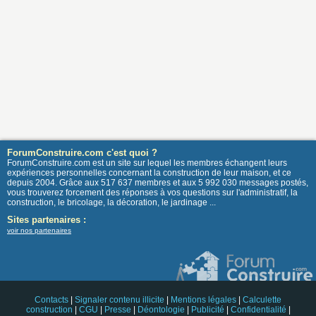
ForumConstruire.com c'est quoi ?
ForumConstruire.com est un site sur lequel les membres échangent leurs
expériences personnelles concernant la construction de leur maison, et ce
depuis 2004. Grâce aux 517 637 membres et aux 5 992 030 messages postés,
vous trouverez forcement des réponses à vos questions sur l'administratif, la
construction, le bricolage, la décoration, le jardinage ...
Sites partenaires :
voir nos partenaires
Contacts
|
Signaler contenu illicite
|
Mentions légales
|
Calculette
construction
|
CGU
|
Presse
|
Déontologie
|
Publicité
|
Confidentialité
|