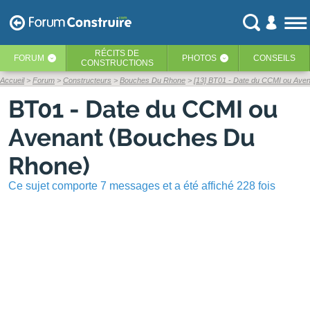
RÉCITS
DE
FORUM
PHOTOS
CONSEILS
‹
‹
CONSTRUCTIONS
Accueil
Forum
Constructeurs
Bouches Du Rhone
[13] BT01 - Date du CCMI ou Ave
BT01 - Date du CCMI ou
Avenant (Bouches Du
Rhone)
Ce sujet comporte 7 messages et a été affiché 228 fois