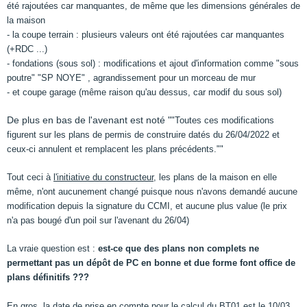
été rajoutées car manquantes, de même que les dimensions générales de
la maison
- la coupe terrain : plusieurs valeurs ont été rajoutées car manquantes
(+RDC ...)
- fondations (sous sol) : modifications et ajout d'information comme "sous
poutre" "SP NOYE" , agrandissement pour un morceau de mur
- et coupe garage (même raison qu'au dessus, car modif du sous sol)
De plus en bas de l'avenant est noté "
"Toutes ces modifications
figurent sur les plans de permis de construire datés du 26/04/2022 et
ceux-ci annulent et remplacent les plans précédents.""
Tout ceci à
l'initiative du constructeur
, les plans de la maison en elle
même, n'ont aucunement changé puisque nous n'avons demandé aucune
modification depuis la signature du CCMI, et aucune plus value (le prix
n'a pas bougé d'un poil sur l'avenant du 26/04)
La vraie question est :
est-ce que des plans non complets ne
permettant pas un dépôt de PC en bonne et due forme font office de
plans définitifs ???
En gros, la date de prise en compte pour le calcul du BT01 est le 10/03