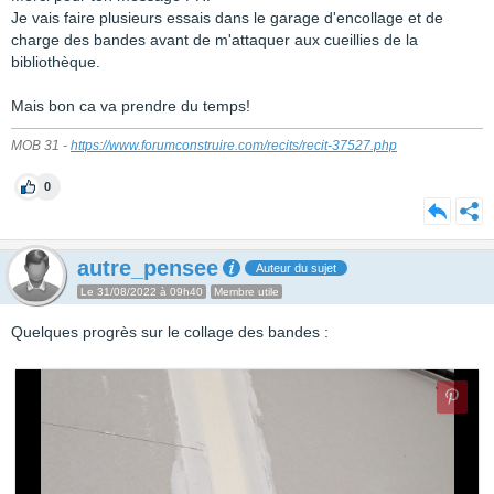
Je vais faire plusieurs essais dans le garage d'encollage et de
charge des bandes avant de m'attaquer aux cueillies de la
bibliothèque.
Mais bon ca va prendre du temps!
MOB 31 -
https://www.forumconstruire.com/recits/recit-37527.php
0
autre_pensee
Auteur du sujet
Le 31/08/2022 à 09h40
Membre utile
Quelques progrès sur le collage des bandes :