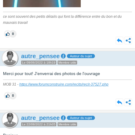
ce sont souvent des petits détails qui font la différence entre du bon et du
mauvais travail
0
autre_pensee
Auteur du sujet
Le 09/06/2022 à 18h19
Membre utile
Merci pour tout! J'enverrai des photos de l'ouvrage
MOB 31 -
https://www.forumconstruire.com/recits/recit-37527.php
0
autre_pensee
Auteur du sujet
Le 22/08/2022 à 21h05
Membre utile