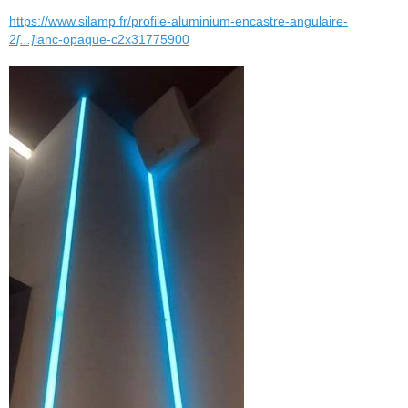
https://www.silamp.fr/profile-aluminium-encastre-angulaire-
2
[...]
lanc-opaque-c2x31775900