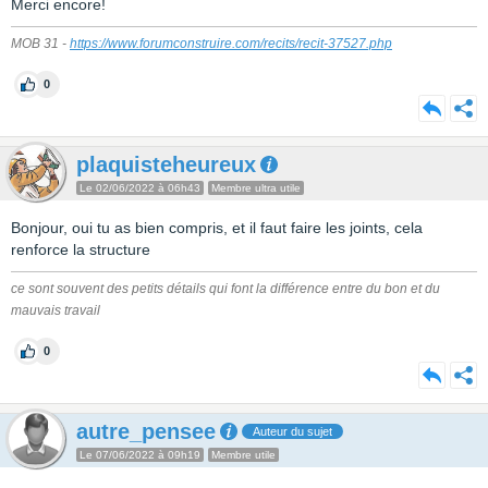
Merci encore!
MOB 31 -
https://www.forumconstruire.com/recits/recit-37527.php
0
plaquisteheureux
Le 02/06/2022 à 06h43
Membre ultra utile
Bonjour, oui tu as bien compris, et il faut faire les joints, cela
renforce la structure
ce sont souvent des petits détails qui font la différence entre du bon et du
mauvais travail
0
autre_pensee
Auteur du sujet
Le 07/06/2022 à 09h19
Membre utile