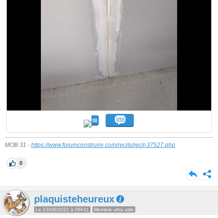
MOB 31 -
https://www.forumconstruire.com/recits/recit-37527.php
0
plaquisteheureux
Le 23/08/2022 à 06h11
Membre ultra utile