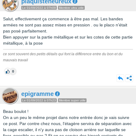
plaquisteheureux
Le 01/09/2022 à 07h09
Membre ultra utile
Salut, effectivement ça commence à être pas mal. Les bandes
armées ne sont pas assez mises en pression . ou le placo n'était
pas posé parfaitement.
Bien appuyer sur la partie métallique et sur les cotes de cette partie
métallique, à la pose
ce sont souvent des petits détails qui font la différence entre du bon et du
mauvais travail
0
epigramme
Le 01/09/2022 à 07h23
Membre super utile
Beau boulot !
On a un peu le même projet dans notre entrée donc je vais suivre
ce post. Par contre chez nous, l'étagère servira de séparation avec
la cage escalier, il n'y aura pas de cloison arrière sur laquelle se
fixer, possible ou pas ? Et on se servira des kinook restants de