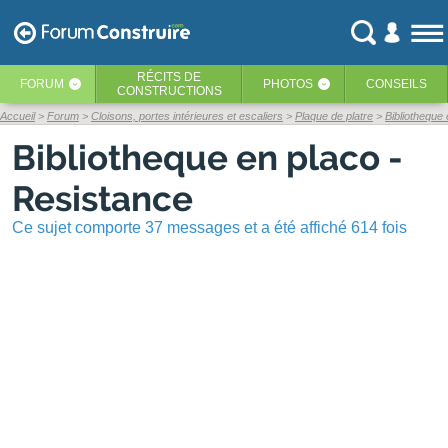
RÉCITS
DE
FORUM
PHOTOS
CONSEILS
‹
‹
CONSTRUCTIONS
Accueil
Forum
Cloisons, portes intérieures et escaliers
Plaque de platre
Bibliotheque
Bibliotheque en placo -
Resistance
Ce sujet comporte 37 messages et a été affiché 614 fois