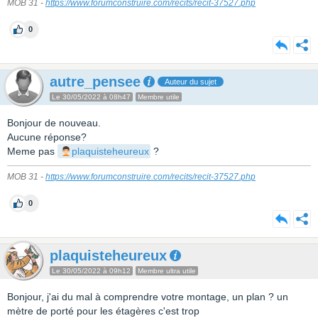
MOB 31 -
https://www.forumconstruire.com/recits/recit-37527.php
0
autre_pensee
Auteur du sujet
Le 30/05/2022 à 08h47
Membre utile
Bonjour de nouveau.
Aucune réponse?
Meme pas
plaquisteheureux
?
MOB 31 -
https://www.forumconstruire.com/recits/recit-37527.php
0
plaquisteheureux
Le 30/05/2022 à 09h12
Membre ultra utile
Bonjour, j'ai du mal à comprendre votre montage, un plan ? un
mètre de porté pour les étagères c'est trop