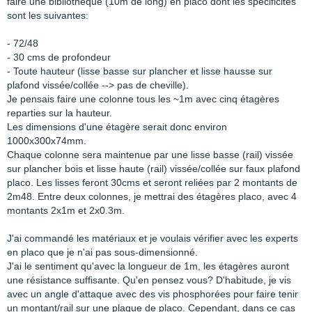
faire une bibliothèque (10m de long) en placo dont les spécificités
sont les suivantes:
- 72/48
- 30 cms de profondeur
- Toute hauteur (lisse basse sur plancher et lisse hausse sur
plafond vissée/collée --> pas de cheville).
Je pensais faire une colonne tous les ~1m avec cinq étagères
reparties sur la hauteur.
Les dimensions d'une étagère serait donc environ
1000x300x74mm.
Chaque colonne sera maintenue par une lisse basse (rail) vissée
sur plancher bois et lisse haute (rail) vissée/collée sur faux plafond
placo. Les lisses feront 30cms et seront reliées par 2 montants de
2m48. Entre deux colonnes, je mettrai des étagères placo, avec 4
montants 2x1m et 2x0.3m.
J'ai commandé les matériaux et je voulais vérifier avec les experts
en placo que je n'ai pas sous-dimensionné.
J'ai le sentiment qu'avec la longueur de 1m, les étagères auront
une résistance suffisante. Qu'en pensez vous? D'habitude, je vis
avec un angle d'attaque avec des vis phosphorées pour faire tenir
un montant/rail sur une plaque de placo. Cependant, dans ce cas