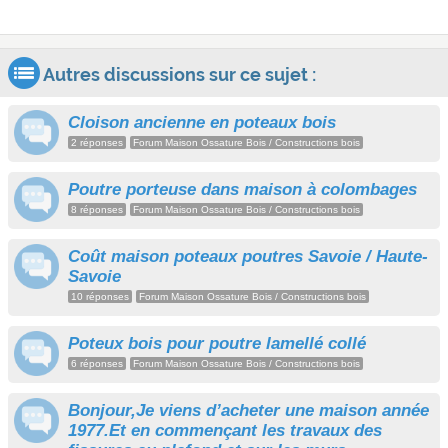
Autres discussions sur ce sujet :
Cloison ancienne en poteaux bois
2 réponses
Forum Maison Ossature Bois / Constructions bois
Poutre porteuse dans maison à colombages
8 réponses
Forum Maison Ossature Bois / Constructions bois
Coût maison poteaux poutres Savoie / Haute-
Savoie
10 réponses
Forum Maison Ossature Bois / Constructions bois
Poteux bois pour poutre lamellé collé
6 réponses
Forum Maison Ossature Bois / Constructions bois
Bonjour,Je viens d’acheter une maison année
1977.Et en commençant les travaux des