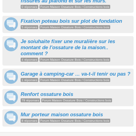
fissures au plafond et sur les murs.
0 réponses
Forum Maison Ossature Bois / Constructions bois
Fixation poteau bois sur plot de fondation
5 réponses
Forum Maison Ossature Bois / Constructions bois
Je soiuhaite fixer une muralière sur les
montant de l'ossature de la maison..
comment ?
4 réponses
Forum Maison Ossature Bois / Constructions bois
Garage à camping-car ... va-t-il tenir ou pas ?
1 réponses
Forum Maison Ossature Bois / Constructions bois
Renfort ossature bois
79 réponses
Forum Maison Ossature Bois / Constructions bois
Mur porteur maison ossature bois
8 réponses
Forum Maison Ossature Bois / Constructions bois