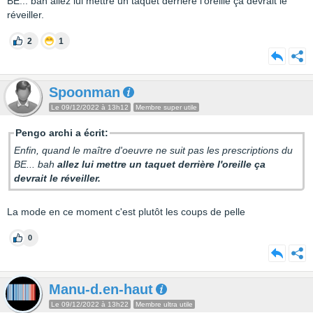
BE... bah allez lui mettre un taquet derrière l'oreille ça devrait le
réveiller.
2
1
Spoonman
Le 09/12/2022 à 13h12
Membre super utile
Pengo archi a écrit:
Enfin, quand le maître d'oeuvre ne suit pas les prescriptions du
BE... bah
allez lui mettre un taquet derrière l'oreille ça
devrait le réveiller.
La mode en ce moment c'est plutôt les coups de pelle
0
Manu-d.en-haut
Le 09/12/2022 à 13h22
Membre ultra utile