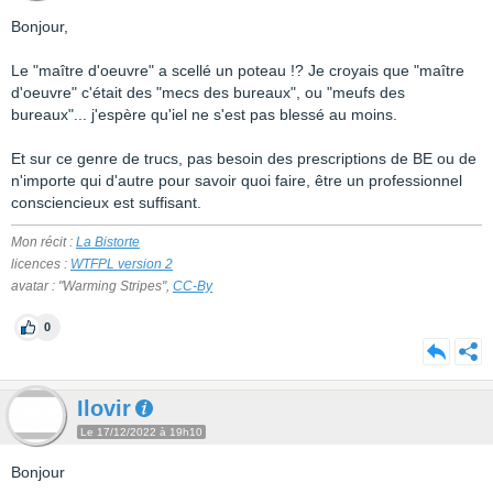
Bonjour,
Le "maître d'oeuvre" a scellé un poteau !? Je croyais que "maître
d'oeuvre" c'était des "mecs des bureaux", ou "meufs des
bureaux"... j'espère qu'iel ne s'est pas blessé au moins.
Et sur ce genre de trucs, pas besoin des prescriptions de BE ou de
n'importe qui d'autre pour savoir quoi faire, être un professionnel
consciencieux est suffisant.
Mon récit :
La Bistorte
licences :
WTFPL version 2
avatar : "Warming Stripes",
CC-By
0
Ilovir
Le 17/12/2022 à 19h10
Bonjour