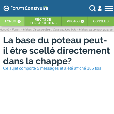
RÉCITS
DE
FORUM
PHOTOS
CONSEILS
‹
‹
CONSTRUCTIONS
Accueil
Forum
Maison Ossature Bois / Constructions bois
Maison en poteaux poutres
La base du poteau peut-
il être scellé directement
dans la chappe?
Ce sujet comporte 5 messages et a été affiché 185 fois