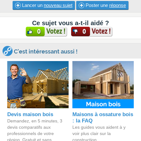
Lancer un
nouveau sujet
Poster une
réponse
Ce sujet vous a-t-il aidé ?
Votez !
Votez !
0
0
C'est intéressant aussi !
Devis maison bois
Maisons à ossature bois
: la FAQ
Demandez, en 5 minutes, 3
devis comparatifs aux
Les guides vous aident à y
professionnels de votre
voir plus clair sur la
région. Gratuit et sans
construction.