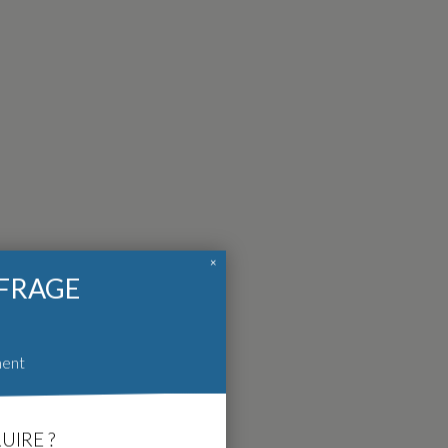
×
FFRAGE
ment
UIRE ?