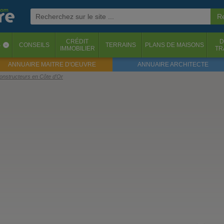
CRÉDIT
D
S
CONSEILS
TERRAINS
PLANS DE MAISONS
‹
IMMOBILIER
TR
ANNUAIRE MAITRE D'OEUVRE
ANNUAIRE ARCHITECTE
Constructeurs en Côte d'Or