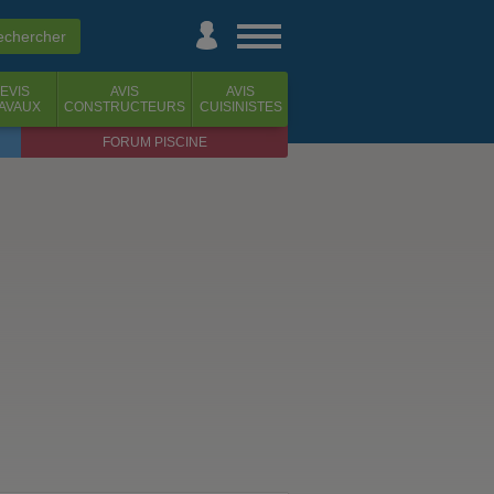
EVIS
AVIS
AVIS
AVAUX
CONSTRUCTEURS
CUISINISTES
FORUM PISCINE