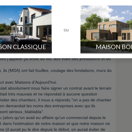
la à commencer et on en est au stade charpente mais mon
on devrait avoir les clés le 24 novembre (dès le 25 je lui
ou
ion Judiciaire !!!
SON CLASSIQUE
MAISON BO
, ils sont vraiment pas terribles pour avoir vu construire
Moi j'appelle ça limite du vol, aux vues des prestations et du
ils (MDA) ont fait fouilles, coulage des fondations, murs du
act avec Maisons d'Aujourd'hui.
voulait absolument nous faire signer un contrat avant le terrain
était très mauvais et ne répondait à aucune question
siter des chantiers, il nous a répondu "on a pas de chantier
 on demandait les noms des entreprises avec qui ils
 sont sérieux, blablabla".
 (alors qu'on avait eu affaire qu'un commercial depuis le
mpé dans l'estimation de notre maison et que notre maison ne
e (il aurait pu le dire depuis le début, on aurait éviter de