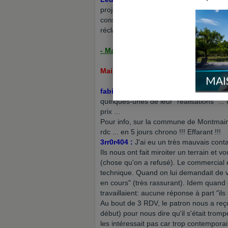
projet long à démarrer: 7 mois que ce
constructeur s'est engagé sur 10 mois...
réclame les indemnités pour retard!!!)
- Maisons d'Aujourd'hui :
Maisons d'Aujourd'hui est en Liquidat
MAI
fabio21 :
Dans tous les cas, oublies MDA
quelques-unes de leur "réalisations" ... 
prix ...
Pour info, sur la commune de Montmain, 
rdc ... en 5 jours chrono !!! Effarant !!!
3rr0r404 :
J'ai eu un très mauvais cont
Ils nous ont fait miroiter un terrain et 
(chose qu'on a refusé). Le commercial 
technique. Quand on lui demandait de vi
en cours" (très rassurant). Idem quand
travaillaient: aucune réponse à part "ils
Au bout de 3 RDV, le patron nous a reçu
début) pour nous dire qu'il s'était tro
les intéressait pas car trop contemporain