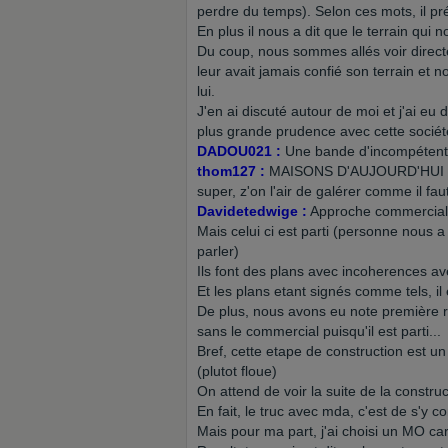
perdre du temps). Selon ces mots, il pré
En plus il nous a dit que le terrain qui 
Du coup, nous sommes allés voir directe
leur avait jamais confié son terrain e
lui.
J'en ai discuté autour de moi et j'ai eu
plus grande prudence avec cette sociét
DADOU021 :
Une bande d'incompétents ..
thom127 :
MAISONS D'AUJOURD'HUI J'ai 
super, z'on l'air de galérer comme il fau
Davidetedwige :
Approche commerciale 
Mais celui ci est parti (personne nous 
parler)
Ils font des plans avec incoherences av
Et les plans etant signés comme tels, il e
De plus, nous avons eu note première ré
sans le commercial puisqu'il est parti...
Bref, cette etape de construction est u
(plutot floue)
On attend de voir la suite de la construc
En fait, le truc avec mda, c'est de s'y c
Mais pour ma part, j'ai choisi un MO ca