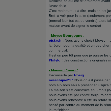
Resultat, ce qui est dit oralement avant
l'avez ds le....
C'est malheureux à dire, mais on est jus
Bref, à voir pour la suite (seulement p
(normal leur but est de vendre) alors f
maison avant de signer le contrat
- Moyse Bourgogne :
pistash :
Nous avons choisit Moyse ma
la région pour la qualité et un peu cher
commercial.
Il est un peu tôt pour que je puisse les
Philylo :
des constructions originales m
- Maison Phenix :
Déconseillé par
Rosig
misschipie21 :
Nous on est passé par P
hors air- hors eau à présent et jusqu'à 
La maison s'est construite en 6 mois (
nous avons été par contre toujours derr
nous avons rencontré a été un retard sur
hésité par contre au moment de la réuni
leurs finitions.