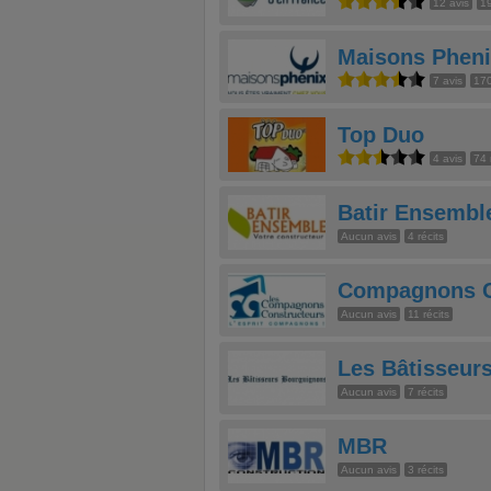
12 avis
19
Maisons Phen
7 avis
170
Top Duo
4 avis
74 
Batir Ensembl
Aucun avis
4 récits
Compagnons C
Aucun avis
11 récits
Les Bâtisseur
Aucun avis
7 récits
MBR
Aucun avis
3 récits