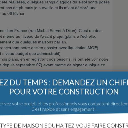
t été réalisées, quelques rangs d'agglos du s-sol sonts posés
nt pas de pb mais je surveille et ils m'ont déclaré une
 au 06 février.
ns d'en France (rue Michel Servet à Dijon). C'est un des
et même au niveau de l'avant projet (plans à l'échelle,
reusement que quelques maisons par an.
(concernant notre ancien dossier avec liquidation MOE)
t niveau budget que administratif)
nos plans, en enregistrant nos besoins, ils ont été voir notre
usées depuis septembre 07) avant meme de signer quoique ce
logue avec eux.
Z DU TEMPS : DEMANDEZ UN CHI
 reunion technique
e pouvons que conseiller ce constructeur.
POUR VOTRE CONSTRUCTION
rivez votre projet, et les professionnels vous contactent directe
c maisons RG et c'est plutôt bien.
C'est rapide et sans engagement !
TYPE DE MAISON SOUHAITEZ-VOUS FAIRE CONSTR
e 21 à Genlis (20km à l'est de Dijon) avec Maison Optimal