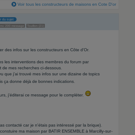
Voir tous les constructeurs de maisons en Cote D'or
r du sujet
nv. 200 message
Touillon (21)
ver des infos sur les constructeurs en Côte d'Or.
toutes les interventions des membres du forum par
tat de mes recherches ci-dessous.
u que j'ai trouvé mes infos sur une dizaine de topics
s ça donne déjà de bonnes indications.
teurs, j'éditerai ce message pour le compléter.
as contacté car je n'étais pas intéressé par la brique).
si constuire ma maison par BATIR ENSEMBLE à Marcilly-sur-