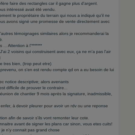
fère faire des rectangles car il gagne plus d'argent.
nous intéressé avait été vendu.
ment le propriétaire du terrain qui nous a indiqué qu'il ne
t nous avons signé une promesse de vente directement avec
 d'autres témoignages similaires alors je recommanderai la
é.
. Attention à l'*******
2 voisins qui construisent avec eux, ça ne m'a pas l'air
t
tres bien, (trop peut etre)
a prevenu, on s'en est rendu compte qd on a eu besoin de lui
ec notice descriptive; alors avenants
st difficile de prouver le contraire...
union de chantier 9 mois après la signature, inadmissible,
n enfer, à devoir pleurer pour avoir un rdv ou une reponse
tion afin de savoir s'ils vont remonter leur cote.
onnaitre avant de signer les plans car sinon, vous etes cuits!
r je n'y connait pas grand chose