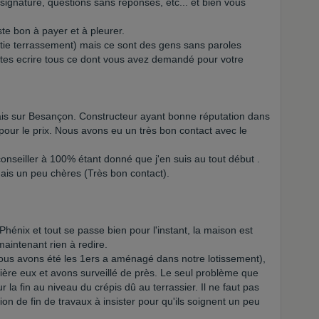
 signature, questions sans reponses, etc... et bien vous
te bon à payer et à pleurer.
artie terrassement) mais ce sont des gens sans paroles
aites ecrire tous ce dont vous avez demandé pour votre
is sur Besançon. Constructeur ayant bonne réputation dans
 pour le prix. Nous avons eu un très bon contact avec le
 conseiller à 100% étant donné que j'en suis au tout début .
ais un peu chères (Très bon contact).
hénix et tout se passe bien pour l'instant, la maison est
maintenant rien à redire.
nous avons été les 1ers a aménagé dans notre lotissement),
ière eux et avons surveillé de près. Le seul problème que
 la fin au niveau du crépis dû au terrassier. Il ne faut pas
on de fin de travaux à insister pour qu'ils soignent un peu