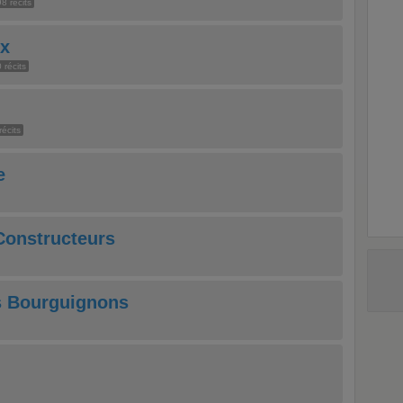
8 récits
ix
 récits
récits
e
onstructeurs
s Bourguignons