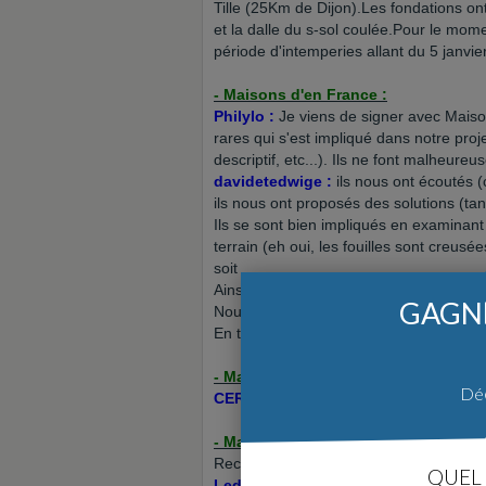
Tille (25Km de Dijon).Les fondations on
et la dalle du s-sol coulée.Pour le mome
période d'intemperies allant du 5 janvier
- Maisons d'en France :
Philylo :
Je viens de signer avec Maiso
rares qui s'est impliqué dans notre proj
descriptif, etc...). Ils ne font malheu
davidetedwige :
ils nous ont écoutés 
ils nous ont proposés des solutions (tan
Ils se sont bien impliqués en examinant 
terrain (eh oui, les fouilles sont cre
soit
Ainsi, on constate du sérieux, et du dia
GAGNE
Nous avons donc signé et attendons la
En tout cas, jusqu'à maintenant nous n
- Maisons RG :
Déc
CERISE21 :
Des amis ont construits ave
- Maisons Optimal :
Recommandé par
sorano
QUEL 
Ledijonnais :
on construit donc dans l