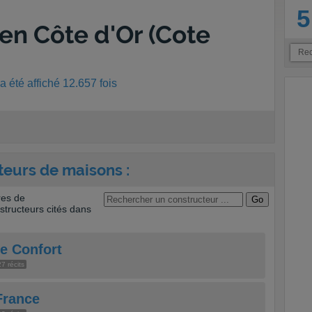
5
en Côte d'Or (Cote
 été affiché 12.657 fois
teurs de maisons :
res de
tructeurs cités dans
e Confort
7 récits
France