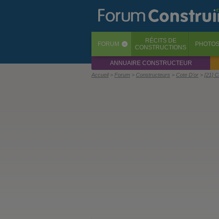
RÉCITS
DE
FORUM
PHOTO
‹
CONSTRUCTIONS
ANNUAIRE CONSTRUCTEUR
Accueil
Forum
Constructeurs
Cote D'or
[21] 