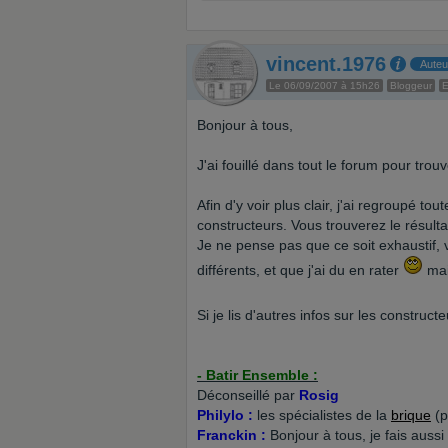
vincent.1976
Auteu
Le 06/09/2007 à 15h26
Bloggeur
E
Bonjour à tous,
J'ai fouillé dans tout le forum pour trou
Afin d'y voir plus clair, j'ai regroupé 
constructeurs. Vous trouverez le résul
Je ne pense pas que ce soit exhaustif, v
différents, et que j'ai du en rater
mai
Si je lis d'autres infos sur les construc
- Batir Ensemble :
Déconseillé par
Rosig
Philylo :
les spécialistes de la
brique
(p
Franckin :
Bonjour à tous, je fais aus