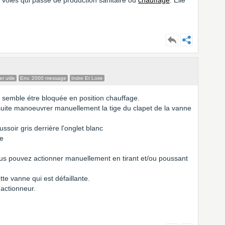
 voies qui passe de production sanitaire ou
chauffage
. Elle
r utile
Env. 2000 message
Indre Et Loire
ui semble étre bloquée en position chauffage.
suite manoeuvrer manuellement la tige du clapet de la vanne
ssoir gris derrière l'onglet blanc
le
vous pouvez actionner manuellement en tirant et/ou poussant
e vanne qui est défaillante.
l'actionneur.