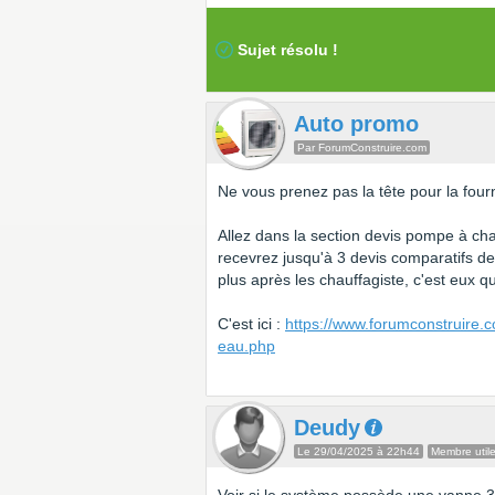
Sujet résolu !
Auto promo
Par ForumConstruire.com
Ne vous prenez pas la tête pour la four
Allez dans la section devis pompe à chal
recevrez jusqu'à 3 devis comparatifs d
plus après les chauffagiste, c'est eux 
C'est ici :
https://www.forumconstruire.
eau.php
Deudy
Le 29/04/2025 à 22h44
Membre util