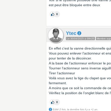
Voir si le système possède une vanne 3
est peut être bloquée entre deux
0
Ytec
Le 30/04/2025 à 09h35
Membre supe
En effet c'est la vanne directionnelle q
Vous pouvez enlever l'actionneur et en
pour tenter de la décoincer.
A la base de l'actionneur enfoncer le pou
Tourner l'actionneur sens inverse aiguil
Tirer l'actionneur
Voilà vous avez la tige du clapet que 
fermement.
A moins que ce soit la commande de cett
Vérifiez la position de l'onglet blanc de 
0
Edité 2 fois, la dernière fois il y a +1 an.