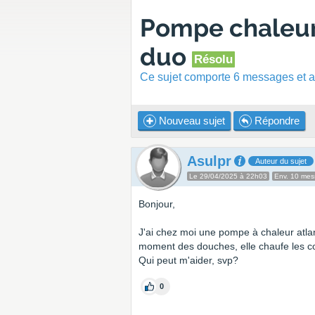
Pompe chaleur 
duo
Résolu
Ce sujet comporte 6 messages et a 
Nouveau sujet
Répondre
Asulpr
Auteur du sujet
Le 29/04/2025 à 22h03
Env. 10 me
Bonjour,
J'ai chez moi une pompe à chaleur atlan
moment des douches, elle chaufe les c
Qui peut m'aider, svp?
0