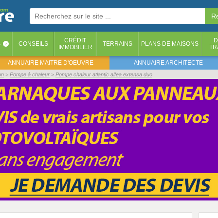
CRÉDIT
D
S
CONSEILS
TERRAINS
PLANS DE MAISONS
‹
IMMOBILIER
TR
ANNUAIRE MAITRE D'OEUVRE
ANNUAIRE ARCHITECTE
on
Pompe à chaleur
Pompe chaleur atlantic alfea extensa duo