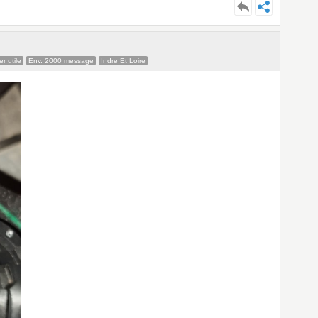
r utile
Env. 2000 message
Indre Et Loire