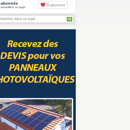
abonnés
S'abonner
surveillent ce sujet