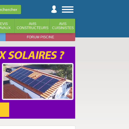
EVIS
AVIS
AVIS
AVAUX
CONSTRUCTEURS
CUISINISTES
FORUM PISCINE