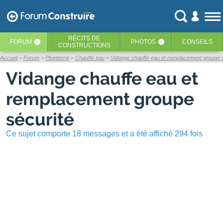
RÉCITS
DE
FORUM
PHOTOS
CONSEILS
‹
‹
CONSTRUCTIONS
Accueil
Forum
Plomberie
Chauffe eau
Vidange chauffe eau et remplacement groupe 
Vidange chauffe eau et
remplacement groupe
sécurité
Ce sujet comporte 18 messages et a été affiché 294 fois