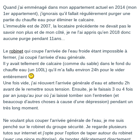
Quand j'ai emménagé dans mon appartement actuel en 2014 (mon
1er appartement), j'ignorais qu'il fallait régulièrement purger une
partie du chauffe eau pour éliminer le calcaire.
L'immeuble est de 2007, la locataire précédente ne devait pas le
savoir non plus et de mon côté, je ne l'ai appris qu'en 2018 donc
aucune purge pendant 11ans...
Le
robinet
qui coupe l'arrivée de l'eau froide étant impossible à
fermer, j'ai coupé l'arrivée d'eau générale.
Il y avait tellement de calcaire (comme du sable) dans le fond du
chauffe eau (un 100L) qu'il m'a fallu environ 24h pour le vider
entièrement
Une fois vide, j'ai réouvert l'arrivée générale d'eau et attendu 2h
avant de le remettre sous tension. Ensuite, je le faisais 3 ou 4 fois
par an jusqu'au jour où j'ai laissé tomber son l'entretien (et
beaucoup d'autres choses à cause d'une dépression) pendant un
très long moment.
Ne voulant plus couper l'arrivée générale de l'eau, je me suis
penché sur le robinet du groupe sécurité. Je regarde plusieurs
tutos sur internet et j'opte pour l'option de taper autour du robinet
(avec une pince multiprise), de tapoter délicatement directement